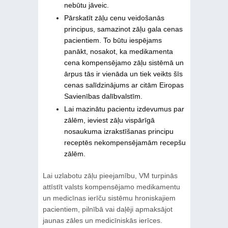
nebūtu jāveic.
Pārskatīt zāļu cenu veidošanās
principus, samazinot zāļu gala cenas
pacientiem. To būtu iespējams
panākt, nosakot, ka medikamenta
cena kompensējamo zāļu sistēmā un
ārpus tās ir vienāda un tiek veikts šīs
cenas salīdzinājums ar citām Eiropas
Savienības dalībvalstīm.
Lai mazinātu pacientu izdevumus par
zālēm, ieviest zāļu vispārīgā
nosaukuma izrakstīšanas principu
receptēs nekompensējamām recepšu
zālēm.
Lai uzlabotu zāļu pieejamību, VM turpinās
attīstīt valsts kompensējamo medikamentu
un medicīnas ierīču sistēmu hroniskajiem
pacientiem, pilnībā vai daļēji apmaksājot
jaunas zāles un medicīniskās ierīces.