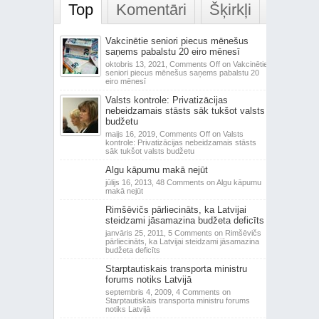
Top
Komentāri
Šķirkļi
Vakcinētie seniori piecus mēnešus
saņems pabalstu 20 eiro mēnesī
oktobris 13, 2021,
Comments Off
on Vakcinētie
seniori piecus mēnešus saņems pabalstu 20
eiro mēnesī
Valsts kontrole: Privatizācijas
nebeidzamais stāsts sāk tukšot valsts
budžetu
maijs 16, 2019,
Comments Off
on Valsts
kontrole: Privatizācijas nebeidzamais stāsts
sāk tukšot valsts budžetu
Algu kāpumu makā nejūt
jūlijs 16, 2013,
48 Comments
on Algu kāpumu
makā nejūt
Rimšēvičs pārliecināts, ka Latvijai
steidzami jāsamazina budžeta deficīts
janvāris 25, 2011,
5 Comments
on Rimšēvičs
pārliecināts, ka Latvijai steidzami jāsamazina
budžeta deficīts
Starptautiskais transporta ministru
forums notiks Latvijā
septembris 4, 2009,
4 Comments
on
Starptautiskais transporta ministru forums
notiks Latvijā