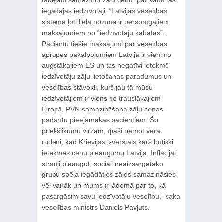
iegādājas iedzīvotāji. “Latvijas veselības
sistēmā ļoti liela nozīme ir personīgajiem
maksājumiem no “iedzīvotāju kabatas”.
Pacientu tiešie maksājumi par veselības
aprūpes pakalpojumiem Latvijā ir vieni no
augstākajiem ES un tas negatīvi ietekmē
iedzīvotāju zāļu lietošanas paradumus un
veselības stāvokli, kurš jau tā mūsu
iedzīvotājiem ir viens no trauslākajiem
Eiropā. PVN samazināšana zāļu cenas
padarītu pieejamākas pacientiem. Šo
priekšlikumu virzām, īpaši ņemot vērā
rudeni, kad Krievijas izvērstais karš būtiski
ietekmēs cenu pieaugumu Latvijā. Inflācijai
strauji pieaugot, sociāli neaizsargātāko
grupu spēja iegādāties zāles samazināsies
vēl vairāk un mums ir jādomā par to, kā
pasargāsim savu iedzīvotāju veselību,” saka
veselības ministrs Daniels Pavļuts.