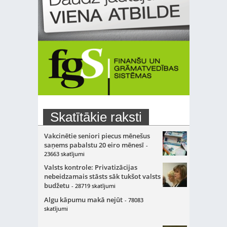
Skatītākie raksti
Vakcinētie seniori piecus mēnešus
saņems pabalstu 20 eiro mēnesī
-
23663 skatījumi
Valsts kontrole: Privatizācijas
nebeidzamais stāsts sāk tukšot valsts
budžetu
- 28719 skatījumi
Algu kāpumu makā nejūt
- 78083
skatījumi