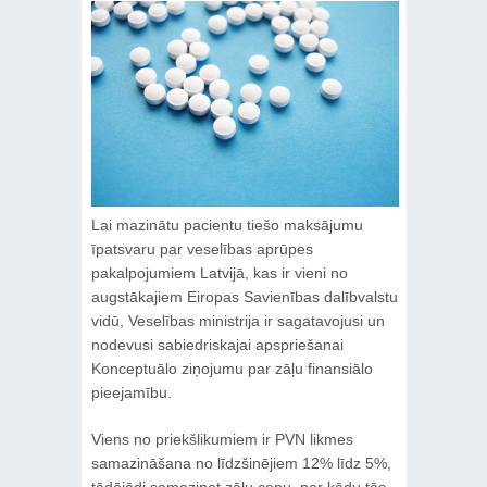
Lai mazinātu pacientu tiešo maksājumu
īpatsvaru par veselības aprūpes
pakalpojumiem Latvijā, kas ir vieni no
augstākajiem Eiropas Savienības dalībvalstu
vidū, Veselības ministrija ir sagatavojusi un
nodevusi sabiedriskajai apspriešanai
Konceptuālo ziņojumu par zāļu finansiālo
pieejamību.
Viens no priekšlikumiem ir PVN likmes
samazināšana no līdzšinējiem 12% līdz 5%,
tādējādi samazinot zāļu cenu, par kādu tās