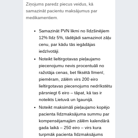
Ziņojums paredz piecus veidus, kā
samazināt pacientu maksājumus par
medikamentiem.
Samazināt PVN likmi no līdzšinējiem
12% līdz 5%, tādējādi samazinot zāļu
cenu, par kādu tās iegādājas
iedzīvotāji.
Noteikt lieltirgotavas pieļaujamo
piecenojumu nevis procentuāli no
ražotāja cenas, bet fiksētā līmenī,
piemēram, zālēm virs 200 eiro
lieltirgotavas piecenojums nedrīkstētu
pārsniegt 6 eiro – tāpat, kā tas ir
noteikts Lietuvā un Igaunijā.
Noteikt maksimāli pieļaujamo kopējo
pacienta līdzmaksājuma summu par
kompensējamajām zālēm kalendārā
gada laikā – 250 eiro – virs kura
turpmāk pacienta līdzmaksājums