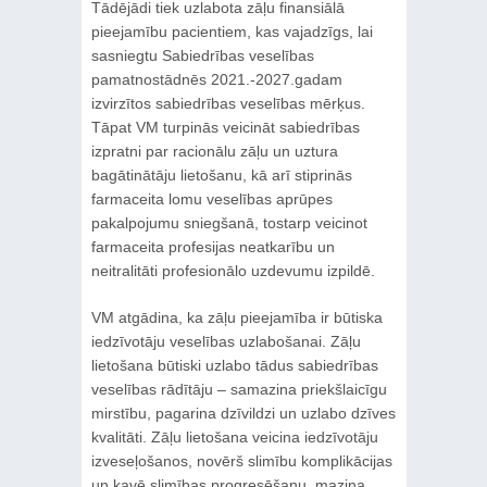
Tādējādi tiek uzlabota zāļu finansiālā
pieejamību pacientiem, kas vajadzīgs, lai
sasniegtu Sabiedrības veselības
pamatnostādnēs 2021.-2027.gadam
izvirzītos sabiedrības veselības mērķus.
Tāpat VM turpinās veicināt sabiedrības
izpratni par racionālu zāļu un uztura
bagātinātāju lietošanu, kā arī stiprinās
farmaceita lomu veselības aprūpes
pakalpojumu sniegšanā, tostarp veicinot
farmaceita profesijas neatkarību un
neitralitāti profesionālo uzdevumu izpildē.
VM atgādina, ka zāļu pieejamība ir būtiska
iedzīvotāju veselības uzlabošanai. Zāļu
lietošana būtiski uzlabo tādus sabiedrības
veselības rādītāju – samazina priekšlaicīgu
mirstību, pagarina dzīvildzi un uzlabo dzīves
kvalitāti. Zāļu lietošana veicina iedzīvotāju
izveseļošanos, novērš slimību komplikācijas
un kavē slimības progresēšanu, mazina