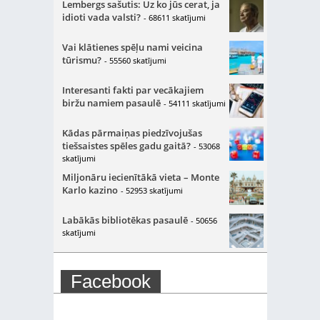
Lembergs sašutis: Uz ko jūs cerat, ja
idioti vada valsti?
- 68611 skatījumi
Vai klātienes spēļu nami veicina
tūrismu?
- 55560 skatījumi
Interesanti fakti par vecākajiem
biržu namiem pasaulē
- 54111 skatījumi
Kādas pārmaiņas piedzīvojušas
tiešsaistes spēles gadu gaitā?
- 53068
skatījumi
Miljonāru iecienītākā vieta – Monte
Karlo kazino
- 52953 skatījumi
Labākās bibliotēkas pasaulē
- 50656
skatījumi
Facebook