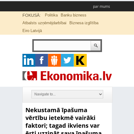
par mums
FOKUSĀ:
Politika
Banku bizness
Atbalsts uzņēmējdarbībai
Biznesa izglītība
Eiro Latvijā
Nekustamā īpašuma
vērtību ietekmē vairāki
faktori; tagad ikviens var
ērti uzzināt sava īpašuma