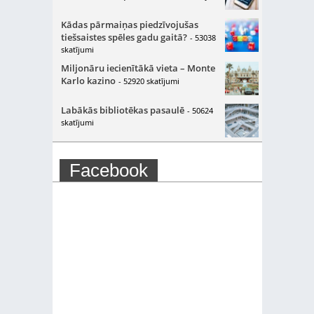
Kādas pārmaiņas piedzīvojušas
tiešsaistes spēles gadu gaitā?
- 53038
skatījumi
Miljonāru iecienītākā vieta – Monte
Karlo kazino
- 52920 skatījumi
Labākās bibliotēkas pasaulē
- 50624
skatījumi
Facebook