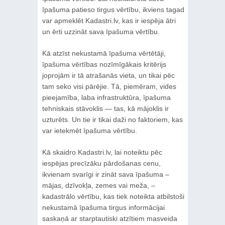
īpašuma patieso tirgus vērtību, ikviens tagad
var apmeklēt Kadastri.lv, kas ir iespēja ātri
un ērti uzzināt sava īpašuma vērtību.
Kā atzīst nekustamā īpašuma vērtētāji,
īpašuma vērtības nozīmīgākais kritērijs
joprojām ir tā atrašanās vieta, un tikai pēc
tam seko visi pārējie. Tā, piemēram, vides
pieejamība, laba infrastruktūra, īpašuma
tehniskais stāvoklis — tas, kā mājoklis ir
uzturēts. Un tie ir tikai daži no faktoriem, kas
var ietekmēt īpašuma vērtību.
Kā skaidro Kadastri.lv, lai noteiktu pēc
iespējas precīzāku pārdošanas cenu,
ikvienam svarīgi ir zināt sava īpašuma –
mājas, dzīvokļa, zemes vai meža, –
kadastrālo vērtību, kas tiek noteikta atbilstoši
nekustamā īpašuma tirgus informācijai
saskaņā ar starptautiski atzītiem masveida