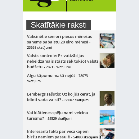
Skatītākie raksti
Vakcinētie seniori piecus mēnešus
saņems pabalstu 20 eiro mēnesī
-
23658 skatījumi
Valsts kontrole: Privatizācijas
nebeidzamais stāsts sāk tukšot valsts
budžetu
- 28715 skatījumi
Algu kāpumu makā nejūt
- 78073
skatījumi
Lembergs sašutis: Uz ko jūs cerat, ja
idioti vada valsti?
- 68607 skatījumi
Vai klātienes spēļu nami veicina
tūrismu?
- 55529 skatījumi
Interesanti fakti par vecākajiem
biržu namiem pasaulē
- 54080 skatījumi