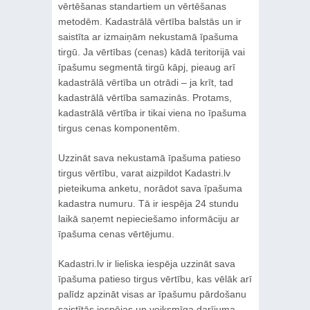
vērtēšanas standartiem un vērtēšanas
metodēm. Kadastrālā vērtība balstās un ir
saistīta ar izmaiņām nekustamā īpašuma
tirgū. Ja vērtības (cenas) kādā teritorijā vai
īpašumu segmentā tirgū kāpj, pieaug arī
kadastrālā vērtība un otrādi – ja krīt, tad
kadastrālā vērtība samazinās. Protams,
kadastrālā vērtība ir tikai viena no īpašuma
tirgus cenas komponentēm.
Uzzināt sava nekustamā īpašuma patieso
tirgus vērtību, varat aizpildot Kadastri.lv
pieteikuma anketu, norādot sava īpašuma
kadastra numuru. Tā ir iespēja 24 stundu
laikā saņemt nepieciešamo informāciju ar
īpašuma cenas vērtējumu.
Kadastri.lv ir lieliska iespēja uzzināt sava
īpašuma patieso tirgus vērtību, kas vēlāk arī
palīdz apzināt visas ar īpašumu pārdošanu
saistītās iespējas un veiksmīga darījuma