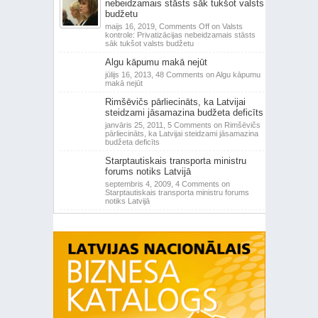
nebeidzamais stāsts sāk tukšot valsts
budžetu
maijs 16, 2019,
Comments Off
on Valsts
kontrole: Privatizācijas nebeidzamais stāsts
sāk tukšot valsts budžetu
Algu kāpumu makā nejūt
jūlijs 16, 2013,
48 Comments
on Algu kāpumu
makā nejūt
Rimšēvičs pārliecināts, ka Latvijai
steidzami jāsamazina budžeta deficīts
janvāris 25, 2011,
5 Comments
on Rimšēvičs
pārliecināts, ka Latvijai steidzami jāsamazina
budžeta deficīts
Starptautiskais transporta ministru
forums notiks Latvijā
septembris 4, 2009,
4 Comments
on
Starptautiskais transporta ministru forums
notiks Latvijā