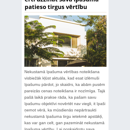
patieso tirgus vērtību
Nekustamā īpašuma vērtības noteikšana
visbiežāk kļūst aktuāla, kad esat izlēmuši
īpašumu pārdot, jo skaidrs, ka abām pusēm
pareizās cenas noteikšana ir nozīmīga. Tajā
pašā laikā prakse rāda, ka pašam savu
īpašumu objektīvi novērtēt nav viegli, it īpaši
ņemot vērā, ka mūsdienās nepārtraukti
nekustamā īpašuma tirgu ietekmē apstākļi,
kas var gan celt, gan pazemināt nekustamā
īpašuma vērtību. Lai noskaidrotu sava