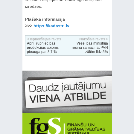
izredzes.
Plašāka informācija
>>>
https://kadastri.lv
< Iepriekšējais raksts
Nākošais raksts >
Aprīlī rūpniecības
Veselības ministrija
produkcijas apjoms
rosina samazināt PVN
pieauga par 3,7 %
zālēm līdz 5%