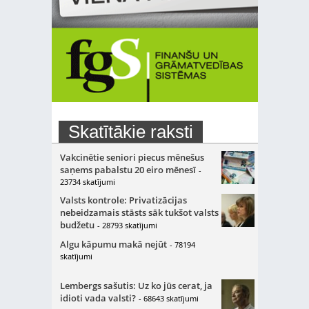
Skatītākie raksti
Vakcinētie seniori piecus mēnešus
saņems pabalstu 20 eiro mēnesī
-
23734 skatījumi
Valsts kontrole: Privatizācijas
nebeidzamais stāsts sāk tukšot valsts
budžetu
- 28793 skatījumi
Algu kāpumu makā nejūt
- 78194
skatījumi
Lembergs sašutis: Uz ko jūs cerat, ja
idioti vada valsti?
- 68643 skatījumi