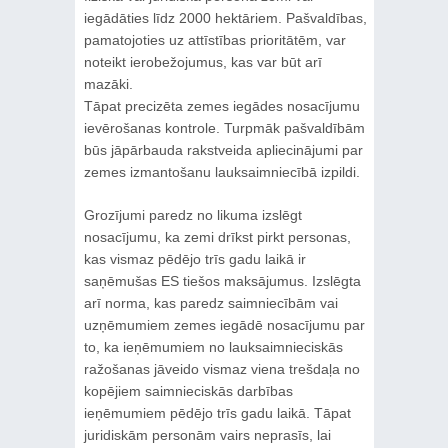
iegādāties līdz 2000 hektāriem. Pašvaldības,
pamatojoties uz attīstības prioritātēm, var
noteikt ierobežojumus, kas var būt arī
mazāki.
Tāpat precizēta zemes iegādes nosacījumu
ievērošanas kontrole. Turpmāk pašvaldībām
būs jāpārbauda rakstveida apliecinājumi par
zemes izmantošanu lauksaimniecībā izpildi.
Grozījumi paredz no likuma izslēgt
nosacījumu, ka zemi drīkst pirkt personas,
kas vismaz pēdējo trīs gadu laikā ir
saņēmušas ES tiešos maksājumus. Izslēgta
arī norma, kas paredz saimniecībām vai
uzņēmumiem zemes iegādē nosacījumu par
to, ka ieņēmumiem no lauksaimnieciskās
ražošanas jāveido vismaz viena trešdaļa no
kopējiem saimnieciskās darbības
ieņēmumiem pēdējo trīs gadu laikā. Tāpat
juridiskām personām vairs neprasīs, lai