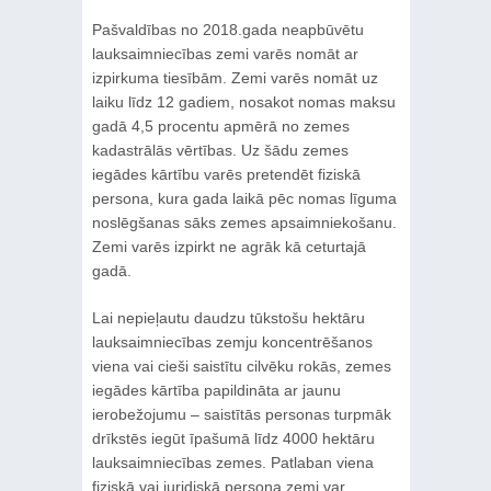
Pašvaldības no 2018.gada neapbūvētu
lauksaimniecības zemi varēs nomāt ar
izpirkuma tiesībām. Zemi varēs nomāt uz
laiku līdz 12 gadiem, nosakot nomas maksu
gadā 4,5 procentu apmērā no zemes
kadastrālās vērtības. Uz šādu zemes
iegādes kārtību varēs pretendēt fiziskā
persona, kura gada laikā pēc nomas līguma
noslēgšanas sāks zemes apsaimniekošanu.
Zemi varēs izpirkt ne agrāk kā ceturtajā
gadā.
Lai nepieļautu daudzu tūkstošu hektāru
lauksaimniecības zemju koncentrēšanos
viena vai cieši saistītu cilvēku rokās, zemes
iegādes kārtība papildināta ar jaunu
ierobežojumu – saistītās personas turpmāk
drīkstēs iegūt īpašumā līdz 4000 hektāru
lauksaimniecības zemes. Patlaban viena
fiziskā vai juridiskā persona zemi var