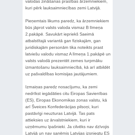
valodas zināšanas prasības ārzemniekiem,
kuri pērk lauksaimniecības zemi Latvijā.
Pieņemtais likums paredz, ka ārzemniekiem
būs jāprot valsts valoda vismaz B līmeņa
2.pakāpē. Savukārt iepriekš Saeimā
atbalstītajā variantā gan fiziskajām, gan
juridiskajām personām tika noteikts prast
latviešu valodu vismaz A līmeņa 1.pakāpē un
valsts valodā prezentēt zemes turpmāku
izmantošanu lauksaimniecībā, kā arī atbildēt
uz pašvaldības komisijas jautājumiem.
Izmaiņas paredz nosacījumu, ka zemi
nedrīkst iegādāties citu Eiropas Savienības
(ES), Eiropas Ekonomikas zonas valstu, kā
arī Šveices Konfederācijas pilsoņi, kuri
pastāvīgi neuzturas Latvijā. Tas pats
attieksies uz ārvalstniekiem, kuri ir
uzņēmumu īpašnieki. Ja cilvēks nav dzīvojis
Latvijā un nav saņēmis Latvijas izsniegtu ES