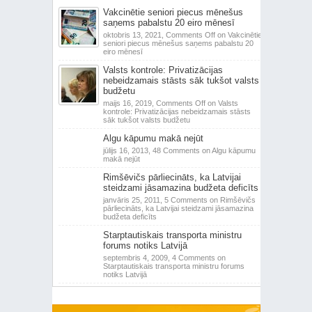
Vakcinētie seniori piecus mēnešus
saņems pabalstu 20 eiro mēnesī
oktobris 13, 2021,
Comments Off
on Vakcinētie
seniori piecus mēnešus saņems pabalstu 20
eiro mēnesī
Valsts kontrole: Privatizācijas
nebeidzamais stāsts sāk tukšot valsts
budžetu
maijs 16, 2019,
Comments Off
on Valsts
kontrole: Privatizācijas nebeidzamais stāsts
sāk tukšot valsts budžetu
Algu kāpumu makā nejūt
jūlijs 16, 2013,
48 Comments
on Algu kāpumu
makā nejūt
Rimšēvičs pārliecināts, ka Latvijai
steidzami jāsamazina budžeta deficīts
janvāris 25, 2011,
5 Comments
on Rimšēvičs
pārliecināts, ka Latvijai steidzami jāsamazina
budžeta deficīts
Starptautiskais transporta ministru
forums notiks Latvijā
septembris 4, 2009,
4 Comments
on
Starptautiskais transporta ministru forums
notiks Latvijā