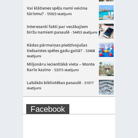
Vai klātienes spēļu nami veicina
tūrismu?
- 55923 skatījumi
Interesanti fakti par vecākajiem
biržu namiem pasaulē
- 54453 skatījumi
Kādas pārmaiņas piedzīvojušas
tiešsaistes spēles gadu gaitā?
- 53408
skatījumi
Miljonāru iecienītākā vieta – Monte
Karlo kazino
- 53315 skatījumi
Labākās bibliotēkas pasaulē
- 51017
skatījumi
Facebook