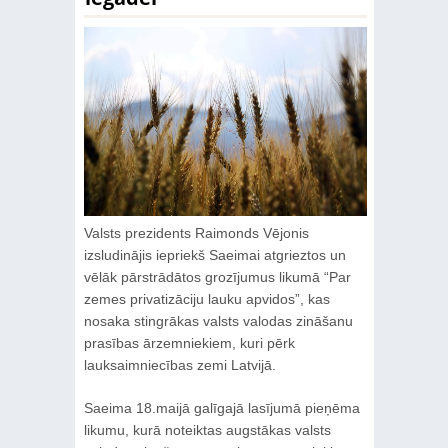
Valsts prezidents Raimonds Vējonis
izsludinājis iepriekš Saeimai atgrieztos un
vēlāk pārstrādātos grozījumus likumā “Par
zemes privatizāciju lauku apvidos”, kas
nosaka stingrākas valsts valodas zināšanu
prasības ārzemniekiem, kuri pērk
lauksaimniecības zemi Latvijā.
Saeima 18.maijā galīgajā lasījumā pieņēma
likumu, kurā noteiktas augstākas valsts