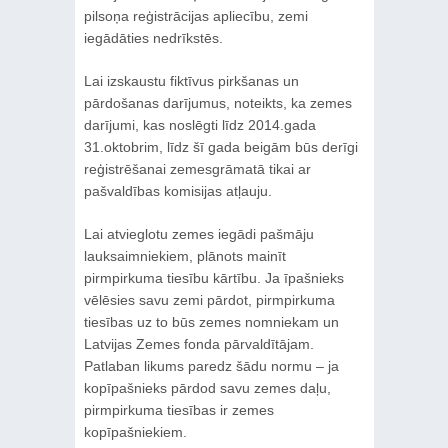
pilsoņa reģistrācijas apliecību, zemi
iegādāties nedrīkstēs.
Lai izskaustu fiktīvus pirkšanas un
pārdošanas darījumus, noteikts, ka zemes
darījumi, kas noslēgti līdz 2014.gada
31.oktobrim, līdz šī gada beigām būs derīgi
reģistrēšanai zemesgrāmatā tikai ar
pašvaldības komisijas atļauju.
Lai atvieglotu zemes iegādi pašmāju
lauksaimniekiem, plānots mainīt
pirmpirkuma tiesību kārtību. Ja īpašnieks
vēlēsies savu zemi pārdot, pirmpirkuma
tiesības uz to būs zemes nomniekam un
Latvijas Zemes fonda pārvaldītājam.
Patlaban likums paredz šādu normu – ja
kopīpašnieks pārdod savu zemes daļu,
pirmpirkuma tiesības ir zemes
kopīpašniekiem.