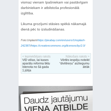
vismaz vienam īpašniekam vai pastāvīgam
darbiniekam ir atbilstoša profesionālā
izglītība.
Likuma grozījumi stāsies spēkā nākamajā
dienā pēc to izsludināšanas.
Foto:Unplash/
https://pixabay.com/en/users/Unsplash-
242387/
/
https://creativecommons.org/licenses/by/2.0/
< Iepriekšējais raksts
Nākošais raksts >
VID vēlas, lai kases
Vērtēs iespēju noteikt
aparātu reforma tiktu
“divlitreņu” aizliegumu
īstenota no šā gada
ātrāk
1.jūlija