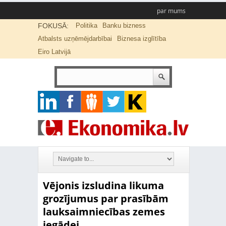
par mums
FOKUSĀ:
Politika
Banku bizness
Atbalsts uzņēmējdarbībai
Biznesa izglītība
Eiro Latvijā
Vējonis izsludina likuma
grozījumus par prasībām
lauksaimniecības zemes
iegādei