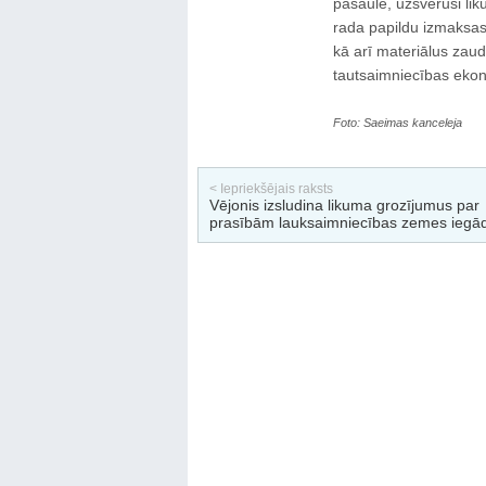
pasaulē, uzsvēruši lik
rada papildu izmaksas
kā arī materiālus zaud
tautsaimniecības ekon
Foto: Saeimas kanceleja
< Iepriekšējais raksts
Vējonis izsludina likuma grozījumus par
prasībām lauksaimniecības zemes iegād