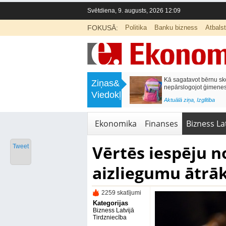
Svētdiena, 9. augusts, 2026 12:09
FOKUSĀ:
Politika
Banku bizness
Atbals
>
Labklājības ministrija rosina reformēt
Kā sagatavot bērnu sko
Ziņas&
un būtiski uzlabot vecāku pabalstu
nepārslogojot ģimene
Viedokļi
<
Aktuālā ziņa
,
Ekonomika
Aktuālā ziņa
,
Izglītība
Ekonomika
Finanses
Bizness Lat
Vērtēs iespēju n
Tweet
aizliegumu ātrā
2259 skatījumi
Kategorijas
Bizness Latvijā
Tirdzniecība