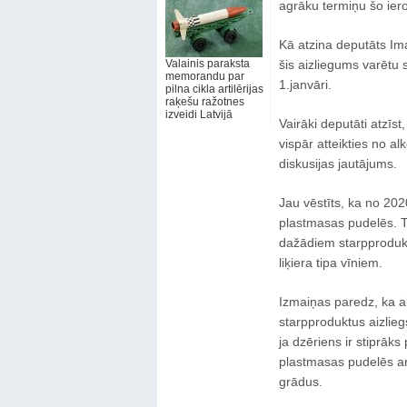
agrāku termiņu šo ier
Kā atzina deputāts Ima
Valainis paraksta
šis aizliegums varētu
memorandu par
1.janvāri.
pilna cikla artilērijas
raķešu ražotnes
izveidi Latvijā
Vairāki deputāti atzīs
vispār atteikties no 
diskusijas jautājums.
Jau vēstīts, ka no 202
plastmasas pudelēs. Ta
dažādiem starpprodukt
liķiera tipa vīniem.
Izmaiņas paredz, ka al
starpproduktus aizlieg
ja dzēriens ir stiprāk
plastmasas pudelēs ar 
grādus.