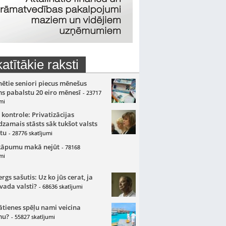
atītākie raksti
nētie seniori piecus mēnešus
s pabalstu 20 eiro mēnesī
- 23717
mi
 kontrole: Privatizācijas
zamais stāsts sāk tukšot valsts
tu
- 28776 skatījumi
kāpumu makā nejūt
- 78168
mi
gs sašutis: Uz ko jūs cerat, ja
 vada valsti?
- 68636 skatījumi
ātienes spēļu nami veicina
mu?
- 55827 skatījumi