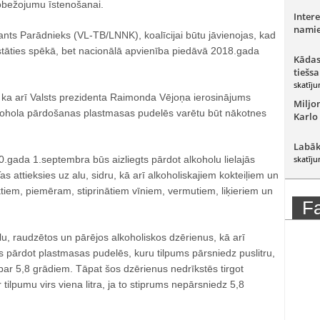
obežojumu īstenošanai.
Intere
namie
nts Parādnieks (VL-TB/LNNK), koalīcijai būtu jāvienojas, kad
 stāties spēkā, bet nacionālā apvienība piedāvā 2018.gada
Kādas
tiešsa
skatīju
t, ka arī Valsts prezidenta Raimonda Vējoņa ierosinājums
Miljo
alkohola pārdošanas plastmasas pudelēs varētu būt nākotnes
Karlo
Labāk
0.gada 1.septembra būs aizliegts pārdot alkoholu lielajās
skatīju
s attieksies uz alu, sidru, kā arī alkoholiskajiem kokteiļiem un
iem, piemēram, stiprinātiem vīniem, vermutiem, liķieriem un
F
u, raudzētos un pārējos alkoholiskos dzērienus, kā arī
s pārdot plastmasas pudelēs, kuru tilpums pārsniedz puslitru,
s par 5,8 grādiem. Tāpat šos dzērienus nedrīkstēs tirgot
tilpumu virs viena litra, ja to stiprums nepārsniedz 5,8