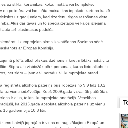
ies uz stikla, keramikas, koka, metāla vai komplekso
v no polimēra vai lamināta maisa, kas iepakots kartona kastē.
tieksies uz gadījumiem, kad dzērienu tirgos ražošanas vietā
enībā. Alus darītavās un to specializētajos veikalos izlejamā
atļauta arī plastmasas pudelēs.
 piemērot, likumprojekts pirms izskatīšanas Saeimas sēdē
 saskaņots ar Eiropas Komisiju.
jumā pildīts alkoholiskais dzēriens ir krietni lētāks nekā citu
ītie. Stipru alu visbiežāk pērk personas, kuras lieto alkoholu
kos, bet sidru – jaunieši, norādījuši likumprojekta autori.
 reģistrētā alkohola patēriņš bijis robežās no 9,9 līdz 10,2
ola uz vienu iedzīvotāju. Kopš 2009.gada visvairāk patērētais
riens ir alus, teikts likumprojekta anotācijā. Veselības
T
norādījuši, ka 2015.gadā absolūtā alkohola patēriņš uz vienu
 15 gadiem bija 10,8 litri.
dzums Latvijā joprojām ir viens no augstākajiem Eiropā un