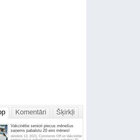
op
Komentāri
Šķirkļi
Vakcinētie seniori piecus mēnešus
saņems pabalstu 20 eiro mēnesī
oktobris 13, 2021,
Comments Off
on Vakcinētie
seniori piecus mēnešus saņems pabalstu 20