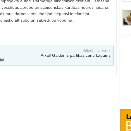
umprojekta autori. Pārmērīga alkoholisko dzērienu lietošana
 veselības aprūpē un sabiedriskās kārtības nodrošināšanā,
ējumus darbavietās, tādējādi negatīvi ietekmējot
omisko attīstību un sabiedrību kopumā.
Nākošais raksts >
Atkal! Gaidāms pārtikas cenu kāpums
ei