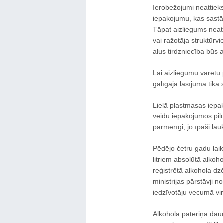
Ierobežojumi neattieks
iepakojumu, kas sastā
Tāpat aizliegums neat
vai ražotāja struktūrvi
alus tirdzniecība būs 
Lai aizliegumu varētu
galīgajā lasījumā tika
Lielā plastmasas iepako
veidu iepakojumos pild
pārmērīgi, jo īpaši lau
Pēdējo četru gadu laikā
litriem absolūtā alkoh
reģistrētā alkohola dzē
ministrijas pārstāvji 
iedzīvotāju vecumā virs
Alkohola patēriņa dau