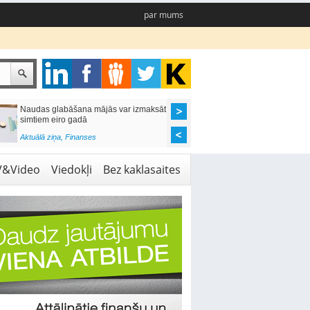
par mums
Naudas glabāšana mājās var izmaksāt
Katrs desmitais mājok
simtiem eiro gadā
pieteikums tiek noraid
kredītvēstures dēļ
Aktuālā ziņa
,
Finanses
Aktuālā ziņa
,
Finanses
V&Video
Viedokļi
Bez kaklasaites