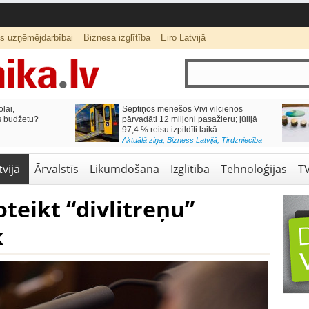
ts uzņēmējdarbībai
Biznesa izglītība
Eiro Latvijā
lai,
Septiņos mēnešos Vivi vilcienos
s budžetu?
pārvadāti 12 miljoni pasažieru; jūlijā
97,4 % reisu izpildīti laikā
Aktuālā ziņa
,
Bizness Latvijā
,
Tirdzniecība
vijā
Ārvalstīs
Likumdošana
Izglītība
Tehnoloģijas
T
oteikt “divlitreņu”
k