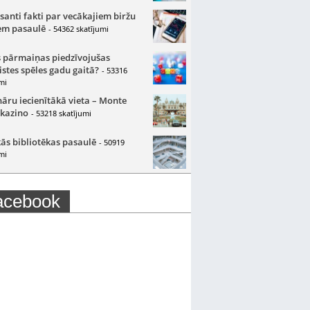
santi fakti par vecākajiem biržu
m pasaulē
- 54362 skatījumi
 pārmaiņas piedzīvojušas
istes spēles gadu gaitā?
- 53316
mi
nāru iecienītākā vieta – Monte
 kazino
- 53218 skatījumi
ās bibliotēkas pasaulē
- 50919
mi
acebook