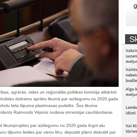
Sk
Vakci
saņem
skatīju
Valsts
nebeid
budže
Algu 
as, agrārās, vides un reģionālās politikas komisija atkārtoti
skatīju
oholisko dzērienu aprites likumā par aizliegumu no 2020.gada
oholu liela tilpuma plastmasas pudelēs. Šos likuma
Lember
zidents Raimonds Vējonis nodeva otrreizējai caurlūkošanai.
idioti
ot likumprojektu par aizliegumu no 2020.gada tirgot alu
Vai kl
tūris
u tilpums lielāks par vienu litru, deputāti plāno diskutēt par