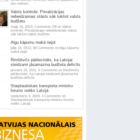
eiro mēnesī
Valsts kontrole: Privatizācijas
nebeidzamais stāsts sāk tukšot valsts
budžetu
maijs 16, 2019,
Comments Off
on Valsts
kontrole: Privatizācijas nebeidzamais stāsts
sāk tukšot valsts budžetu
Algu kāpumu makā nejūt
jūlijs 16, 2013,
48 Comments
on Algu kāpumu
makā nejūt
Rimšēvičs pārliecināts, ka Latvijai
steidzami jāsamazina budžeta deficīts
janvāris 25, 2011,
5 Comments
on Rimšēvičs
pārliecināts, ka Latvijai steidzami jāsamazina
budžeta deficīts
Starptautiskais transporta ministru
forums notiks Latvijā
septembris 4, 2009,
4 Comments
on
Starptautiskais transporta ministru forums
notiks Latvijā