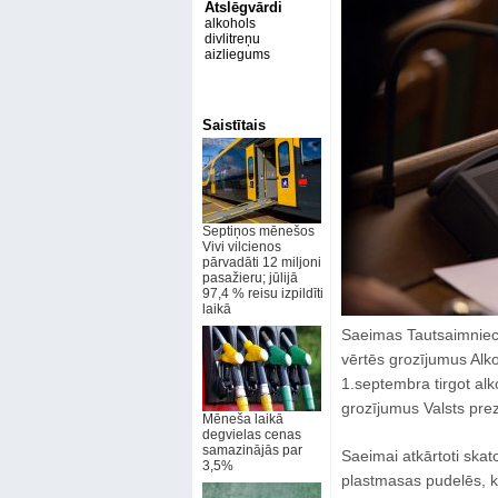
Atslēgvārdi
alkohols
divlitreņu
aizliegums
Saistītais
Septiņos mēnešos
Vivi vilcienos
pārvadāti 12 miljoni
pasažieru; jūlijā
97,4 % reisu izpildīti
laikā
Saeimas Tautsaimniecīb
vērtēs grozījumus Alk
1.septembra tirgot alk
grozījumus Valsts pre
Mēneša laikā
degvielas cenas
samazinājās par
Saeimai atkārtoti skat
3,5%
plastmasas pudelēs, kur