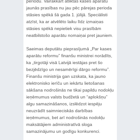
periodu. Vairākkārt atliktās kases aparātu
jaunās prasības nu jau pēc pārejas perioda
stāsies spēkā šā gada 1. jūlijā. Speciālisti
atzīst, ka ar atvēlēto laiku līdz izmaiņas
stāsies spēkā nepietiek visu prasībām
neatbilstošo aparātu nomaiņai pret jauniem.
Saeimas deputātu pieprasījumā „Par kases
aparātu reformu” finanšu ministrei norādīts,
ka „tirgotāji visā Latvijā iestājas pret šo
bezjēdzīgo un nesamērīgi dārgo reformu”.
Finanšu ministrija gan uzskata, ka jauno
elektronisko ierīču un iekārtu lietošanas
sākšana nodrošinās ne tikai papildu nodokļu
ieņēmumus valsts budžetā un “aplokšņu”
algu samazināšanos, izslēdzot iespēju
neuzrādīt saimnieciskās darbības
ieņēmumus, bet arī nodrošinās nodokļu
maksātājiem administratīvā sloga
samazinājumu un godīgu konkurenci.