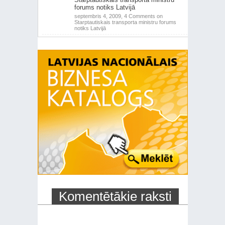
forums notiks Latvijā
septembris 4, 2009,
4 Comments
on
Starptautiskais transporta ministru forums
notiks Latvijā
Komentētākie raksti