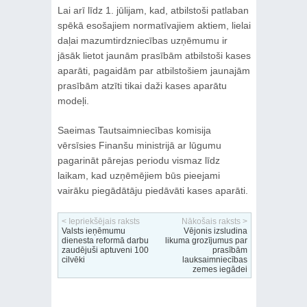
Lai arī līdz 1. jūlijam, kad, atbilstoši patlaban
spēkā esošajiem normatīvajiem aktiem, lielai
daļai mazumtirdzniecības uzņēmumu ir
jāsāk lietot jaunām prasībām atbilstoši kases
aparāti, pagaidām par atbilstošiem jaunajām
prasībām atzīti tikai daži kases aparātu
modeļi.
Saeimas Tautsaimniecības komisija
vērsīsies Finanšu ministrijā ar lūgumu
pagarināt pārejas periodu vismaz līdz
laikam, kad uzņēmējiem būs pieejami
vairāku piegādātāju piedāvāti kases aparāti.
< Iepriekšējais raksts
Nākošais raksts >
Valsts ieņēmumu
Vējonis izsludina
dienesta reformā darbu
likuma grozījumus par
zaudējuši aptuveni 100
prasībām
cilvēki
lauksaimniecības
zemes iegādei