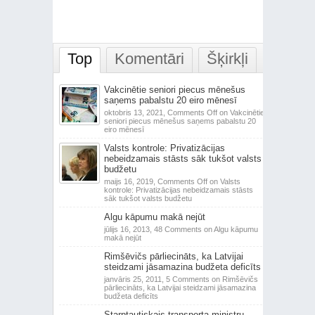
Top
Komentāri
Šķirkļi
Vakcinētie seniori piecus mēnešus
saņems pabalstu 20 eiro mēnesī
oktobris 13, 2021,
Comments Off
on Vakcinētie
seniori piecus mēnešus saņems pabalstu 20
eiro mēnesī
Valsts kontrole: Privatizācijas
nebeidzamais stāsts sāk tukšot valsts
budžetu
maijs 16, 2019,
Comments Off
on Valsts
kontrole: Privatizācijas nebeidzamais stāsts
sāk tukšot valsts budžetu
Algu kāpumu makā nejūt
jūlijs 16, 2013,
48 Comments
on Algu kāpumu
makā nejūt
Rimšēvičs pārliecināts, ka Latvijai
steidzami jāsamazina budžeta deficīts
janvāris 25, 2011,
5 Comments
on Rimšēvičs
pārliecināts, ka Latvijai steidzami jāsamazina
budžeta deficīts
Starptautiskais transporta ministru