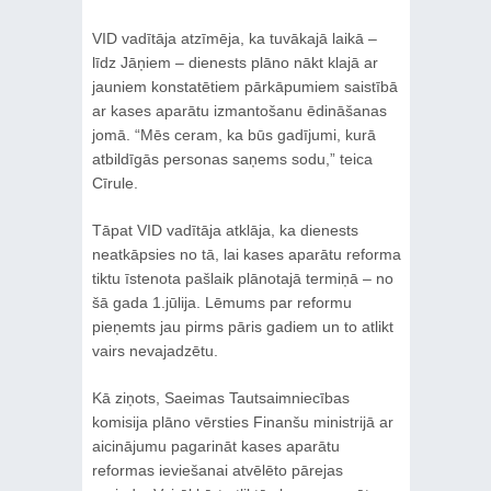
VID vadītāja atzīmēja, ka tuvākajā laikā –
līdz Jāņiem – dienests plāno nākt klajā ar
jauniem konstatētiem pārkāpumiem saistībā
ar kases aparātu izmantošanu ēdināšanas
jomā. “Mēs ceram, ka būs gadījumi, kurā
atbildīgās personas saņems sodu,” teica
Cīrule.
Tāpat VID vadītāja atklāja, ka dienests
neatkāpsies no tā, lai kases aparātu reforma
tiktu īstenota pašlaik plānotajā termiņā – no
šā gada 1.jūlija. Lēmums par reformu
pieņemts jau pirms pāris gadiem un to atlikt
vairs nevajadzētu.
Kā ziņots, Saeimas Tautsaimniecības
komisija plāno vērsties Finanšu ministrijā ar
aicinājumu pagarināt kases aparātu
reformas ieviešanai atvēlēto pārejas