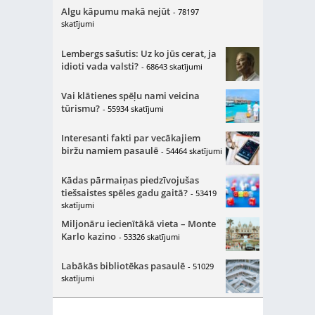
Algu kāpumu makā nejūt
- 78197
skatījumi
Lembergs sašutis: Uz ko jūs cerat, ja
idioti vada valsti?
- 68643 skatījumi
Vai klātienes spēļu nami veicina
tūrismu?
- 55934 skatījumi
Interesanti fakti par vecākajiem
biržu namiem pasaulē
- 54464 skatījumi
Kādas pārmaiņas piedzīvojušas
tiešsaistes spēles gadu gaitā?
- 53419
skatījumi
Miljonāru iecienītākā vieta – Monte
Karlo kazino
- 53326 skatījumi
Labākās bibliotēkas pasaulē
- 51029
skatījumi