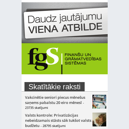
Skatītākie raksti
Vakcinētie seniori piecus mēnešus
saņems pabalstu 20 eiro mēnesī
-
23735 skatījumi
Valsts kontrole: Privatizācijas
nebeidzamais stāsts sāk tukšot valsts
budžetu
- 28795 skatījumi