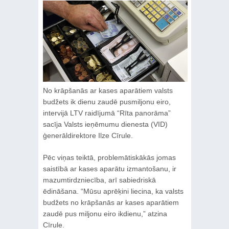
No krāpšanās ar kases aparātiem valsts
budžets ik dienu zaudē pusmiljonu eiro,
intervijā LTV raidījumā “Rīta panorāma”
sacīja Valsts ieņēmumu dienesta (VID)
ģenerāldirektore Ilze Cīrule.
Pēc viņas teiktā, problemātiskākās jomas
saistībā ar kases aparātu izmantošanu, ir
mazumtirdzniecība, arī sabiedriskā
ēdināšana. “Mūsu aprēķini liecina, ka valsts
budžets no krāpšanās ar kases aparātiem
zaudē pus miljonu eiro ikdienu,” atzina
Cīrule.