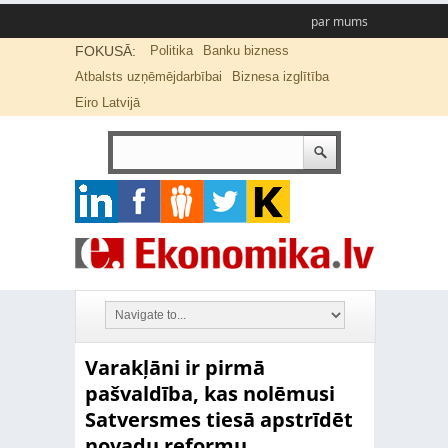
par mums
FOKUSĀ:
Politika
Banku bizness
Atbalsts uzņēmējdarbībai
Biznesa izglītība
Eiro Latvijā
Varakļāni ir pirmā
pašvaldība, kas nolēmusi
Satversmes tiesā apstrīdēt
novadu reformu