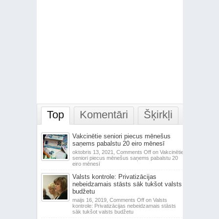
Top
Komentāri
Šķirkļi
Vakcinētie seniori piecus mēnešus
saņems pabalstu 20 eiro mēnesī
oktobris 13, 2021,
Comments Off
on Vakcinētie
seniori piecus mēnešus saņems pabalstu 20
eiro mēnesī
Valsts kontrole: Privatizācijas
nebeidzamais stāsts sāk tukšot valsts
budžetu
maijs 16, 2019,
Comments Off
on Valsts
kontrole: Privatizācijas nebeidzamais stāsts
sāk tukšot valsts budžetu