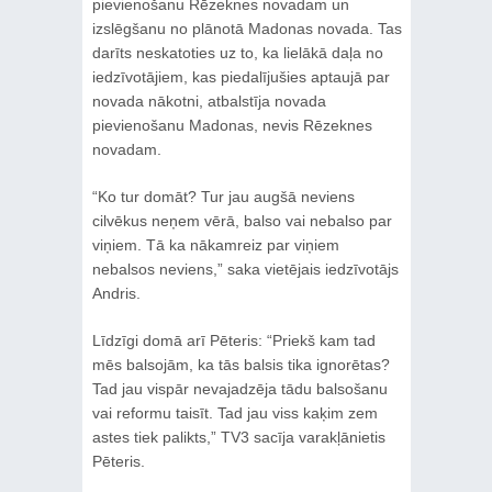
pievienošanu Rēzeknes novadam un
izslēgšanu no plānotā Madonas novada. Tas
darīts neskatoties uz to, ka lielākā daļa no
iedzīvotājiem, kas piedalījušies aptaujā par
novada nākotni, atbalstīja novada
pievienošanu Madonas, nevis Rēzeknes
novadam.
“Ko tur domāt? Tur jau augšā neviens
cilvēkus neņem vērā, balso vai nebalso par
viņiem. Tā ka nākamreiz par viņiem
nebalsos neviens,” saka vietējais iedzīvotājs
Andris.
Līdzīgi domā arī Pēteris: “Priekš kam tad
mēs balsojām, ka tās balsis tika ignorētas?
Tad jau vispār nevajadzēja tādu balsošanu
vai reformu taisīt. Tad jau viss kaķim zem
astes tiek palikts,” TV3 sacīja varakļānietis
Pēteris.