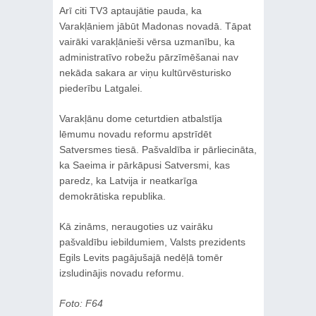
Arī citi TV3 aptaujātie pauda, ka
Varakļāniem jābūt Madonas novadā. Tāpat
vairāki varakļānieši vērsa uzmanību, ka
administratīvo robežu pārzīmēšanai nav
nekāda sakara ar viņu kultūrvēsturisko
piederību Latgalei.
Varakļānu dome ceturtdien atbalstīja
lēmumu novadu reformu apstrīdēt
Satversmes tiesā. Pašvaldība ir pārliecināta,
ka Saeima ir pārkāpusi Satversmi, kas
paredz, ka Latvija ir neatkarīga
demokrātiska republika.
Kā zināms, neraugoties uz vairāku
pašvaldību iebildumiem, Valsts prezidents
Egils Levits pagājušajā nedēļā tomēr
izsludinājis novadu reformu.
Foto: F64