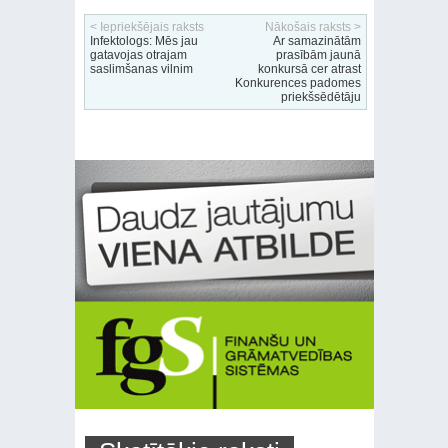
< Iepriekšējais raksts
Nākošais raksts >
Infektologs: Mēs jau
Ar samazinātām
gatavojas otrajam
prasībām jaunā
saslimšanas vilnim
konkursā cer atrast
Konkurences padomes
priekšsēdētāju