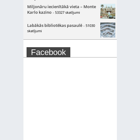
Miljonāru iecienītākā vieta – Monte
Karlo kazino
- 53327 skatījumi
Labākās bibliotēkas pasaulē
- 51030
skatījumi
Facebook