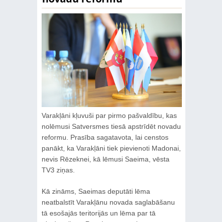
Varakļāni kļuvuši par pirmo pašvaldību, kas
nolēmusi Satversmes tiesā apstrīdēt novadu
reformu. Prasība sagatavota, lai censtos
panākt, ka Varakļāni tiek pievienoti Madonai,
nevis Rēzeknei, kā lēmusi Saeima, vēsta
TV3 ziņas.
Kā zināms, Saeimas deputāti lēma
neatbalstīt Varakļānu novada saglabāšanu
tā esošajās teritorijās un lēma par tā