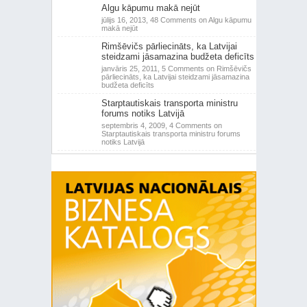
Algu kāpumu makā nejūt
jūlijs 16, 2013,
48 Comments
on Algu kāpumu
makā nejūt
Rimšēvičs pārliecināts, ka Latvijai
steidzami jāsamazina budžeta deficīts
janvāris 25, 2011,
5 Comments
on Rimšēvičs
pārliecināts, ka Latvijai steidzami jāsamazina
budžeta deficīts
Starptautiskais transporta ministru
forums notiks Latvijā
septembris 4, 2009,
4 Comments
on
Starptautiskais transporta ministru forums
notiks Latvijā