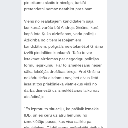
pieteikumu skaits ir niecīgs, turklāt
pretendetni nemaz neatbilst prasībām.
Viens no reālākajiem kandidātiem šajā
konkursā varētu būt Andrejs Grišins, kurš,
kopš Inta Ķuža aiziešanas, vada policiju.
Atšķirībā no citiem iespējamiem
kandidātiem, poligrāfs neietekmēšot Grišina
izvēli piedalīties konkursā. Taču to var
ietekmēt aizdomas par negodīgu policijas
formu iepirkumu. Par to izmeklēšanu nesen
sāka Iekšējās drošības birojs. Pret Grišinu
nekādu tiešu aizdomu nav, bet divus lietā
iesaistītos priekšnieka vietniekus viņš no
darba dienestā uz izmeklēšanas laiku nav
atstādinājis.
“Es izprotu to situāciju, ko pašlaik izmeklē
IDB, un es ceru uz ātru lēmumu no
izmeklētāju puses, kas visu saliktu pa
plauktiņiem. Tādēļ mana pašreizējā rīcība ir