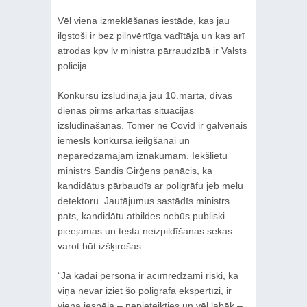
Vēl viena izmeklēšanas iestāde, kas jau
ilgstoši ir bez pilnvērtīga vadītāja un kas arī
atrodas kpv lv ministra pārraudzībā ir Valsts
policija.
Konkursu izsludināja jau 10.martā, divas
dienas pirms ārkārtas situācijas
izsludināšanas. Tomēr ne Covid ir galvenais
iemesls konkursa ieilgšanai un
neparedzamajam iznākumam. Iekšlietu
ministrs Sandis Ģirģens panācis, ka
kandidātus pārbaudīs ar poligrāfu jeb melu
detektoru. Jautājumus sastādīs ministrs
pats, kandidātu atbildes nebūs publiski
pieejamas un testa neizpildīšanas sekas
varot būt izšķirošas.
“Ja kādai persona ir acīmredzami riski, ka
viņa nevar iziet šo poligrāfa ekspertīzi, ir
viena iespēja – nepieteikties un vēl labāk –