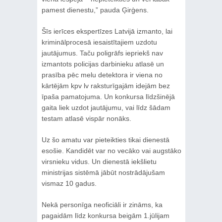
pamest dienestu,” pauda Ģirģens.
Šīs ierīces ekspertīzes Latvijā izmanto, lai
kriminālprocesā iesaistītajiem uzdotu
jautājumus. Taču poligrāfs iepriekš nav
izmantots policijas darbinieku atlasē un
prasība pēc melu detektora ir viena no
kārtējām kpv lv raksturīgajām idejām bez
īpaša pamatojuma. Un konkursa līdzšinējā
gaita liek uzdot jautājumu, vai līdz šādam
testam atlasē vispār nonāks.
Uz šo amatu var pieteikties tikai dienestā
esošie. Kandidēt var no vecāko vai augstāko
virsnieku vidus. Un dienestā iekšlietu
ministrijas sistēmā jābūt nostrādājušam
vismaz 10 gadus.
Nekā personīga neoficiāli ir zināms, ka
pagaidām līdz konkursa beigām 1.jūlijam