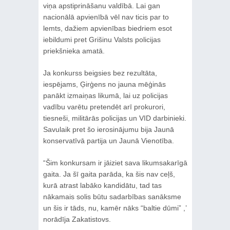
viņa apstiprināšanu valdībā. Lai gan
nacionālā apvienībā vēl nav ticis par to
lemts, dažiem apvienības biedriem esot
iebildumi pret Grišinu Valsts policijas
priekšnieka amatā.
Ja konkurss beigsies bez rezultāta,
iespējams, Ģirģens no jauna mēģinās
panākt izmaiņas likumā, lai uz policijas
vadību varētu pretendēt arī prokurori,
tiesneši, militārās policijas un VID darbinieki.
Savulaik pret šo ierosinājumu bija Jaunā
konservatīvā partija un Jaunā Vienotība.
“Šim konkursam ir jāiziet sava likumsakarīgā
gaita. Ja šī gaita parāda, ka šis nav ceļš,
kurā atrast labāko kandidātu, tad tas
nākamais solis būtu sadarbības sanāksme
un šis ir tāds, nu, kamēr nāks “baltie dūmi” ,’
norādīja Zakatistovs.