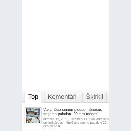
Top
Komentāri
Šķirkļi
Vakcinētie seniori piecus mēnešus
saņems pabalstu 20 eiro mēnesī
oktobris 13, 2021,
Comments Off
on Vakcinētie
seniori piecus mēnešus saņems pabalstu 20
eiro mēnesī