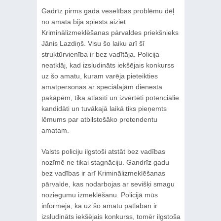
Gadrīz pirms gada veselības problēmu dēļ
no amata bija spiests aiziet
Kriminālizmeklēšanas pārvaldes priekšnieks
Jānis Lazdiņš. Visu šo laiku arī šī
struktūrvienība ir bez vadītāja. Policija
neatklāj, kad izsludināts iekšējais konkurss
uz šo amatu, kuram varēja pieteikties
amatpersonas ar speciālajām dienesta
pakāpēm, tika atlasīti un izvērtēti potenciālie
kandidāti un tuvākajā laikā tiks pieņemts
lēmums par atbilstošāko pretendentu
amatam.
Valsts policiju ilgstoši atstāt bez vadības
nozīmē ne tikai stagnāciju. Gandrīz gadu
bez vadības ir arī Kriminālizmeklēšanas
pārvalde, kas nodarbojas ar sevišķi smagu
noziegumu izmeklēšanu. Policijā mūs
informēja, ka uz šo amatu patlaban ir
izsludināts iekšējais konkurss, tomēr ilgstoša