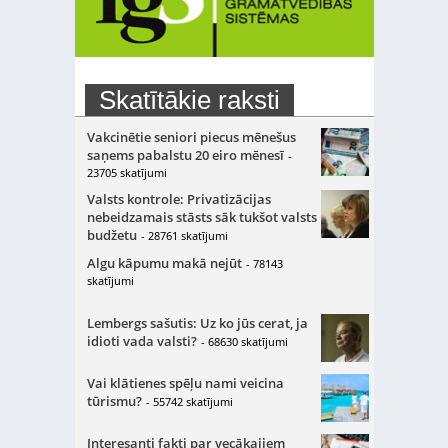
Skatītākie raksti
Vakcinētie seniori piecus mēnešus
saņems pabalstu 20 eiro mēnesī
-
23705 skatījumi
Valsts kontrole: Privatizācijas
nebeidzamais stāsts sāk tukšot valsts
budžetu
- 28761 skatījumi
Algu kāpumu makā nejūt
- 78143
skatījumi
Lembergs sašutis: Uz ko jūs cerat, ja
idioti vada valsti?
- 68630 skatījumi
Vai klātienes spēļu nami veicina
tūrismu?
- 55742 skatījumi
Interesanti fakti par vecākajiem