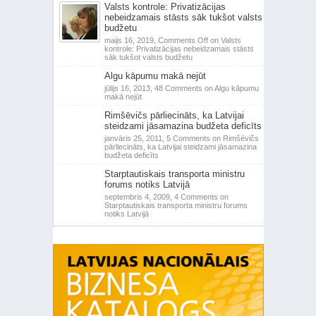
Valsts kontrole: Privatizācijas
nebeidzamais stāsts sāk tukšot valsts
budžetu
maijs 16, 2019,
Comments Off
on Valsts
kontrole: Privatizācijas nebeidzamais stāsts
sāk tukšot valsts budžetu
Algu kāpumu makā nejūt
jūlijs 16, 2013,
48 Comments
on Algu kāpumu
makā nejūt
Rimšēvičs pārliecināts, ka Latvijai
steidzami jāsamazina budžeta deficīts
janvāris 25, 2011,
5 Comments
on Rimšēvičs
pārliecināts, ka Latvijai steidzami jāsamazina
budžeta deficīts
Starptautiskais transporta ministru
forums notiks Latvijā
septembris 4, 2009,
4 Comments
on
Starptautiskais transporta ministru forums
notiks Latvijā