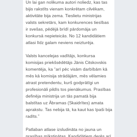
Un lai gan nolikuma autori noliedz, kas tas
bijis rakstīts vienam konkrētam cilvēkam,
aktivitāte bija zema. Tieslietu ministrijas
valsts sekretārs, kam konkurences tiesības
ir svešas, pēdējā brīdī pārdomāja un
konkursā nepieteicās. No 12 kandidātiem
atlasi līdz galam neviens neizturēja.
Valsts kancelejas vadītājs, konkursa
komisijas priekšsēdētājs Jānis Citskovskis
komentēja, ka “arī pēc visām darbībām kā
mēs kā komisija strādājām, mēs vēlamies
atrast pretendentu, kurš godprātīgi un
profesionāli pildīs tos pienākumus. Prasības
definēja ministrija un tās pamatā bija
balstītas uz Ābramas (Skaidrītes) amata
aprakstu. Tas nebija tā, ka kaut kas īpaši bija
radīts.”
Patlaban atlase izsludināta no jauna un
prasības mīkstinātas. Kandidātiem derēs arī