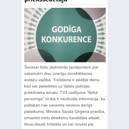
Šovasar būtu jāatrisinās jautājumiem par
vakancēm divu svarīgu izmeklēšanas
iestāžu vadībā. Trešdiena ir pēdējā diena,
kad var pieteikties uz Valsts policijas
priekšnieka amatu. TV3 raidījuma “Nekā
personīga” rīcībā ir neoficiāla informācija, ka
patlaban nav saņemts neviens derīgs
pieteikums. Ministra Sanda Ģirģena prasība,
izmantot melu detektoru kandidāta atlasē,
tikusi daudz kritizēta un var novest pie