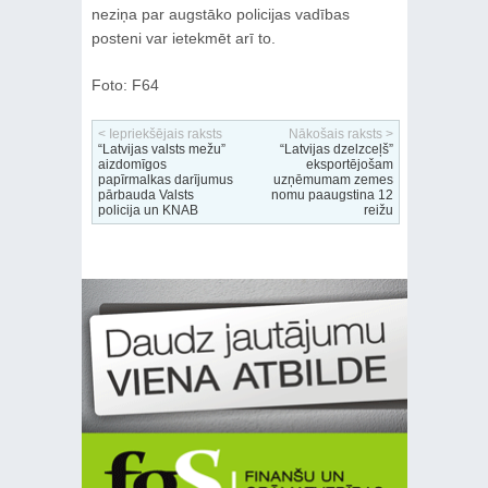
neziņa par augstāko policijas vadības
posteni var ietekmēt arī to.
Foto: F64
< Iepriekšējais raksts
Nākošais raksts >
“Latvijas valsts mežu”
“Latvijas dzelzceļš”
aizdomīgos
eksportējošam
papīrmalkas darījumus
uzņēmumam zemes
pārbauda Valsts
nomu paaugstina 12
policija un KNAB
reižu