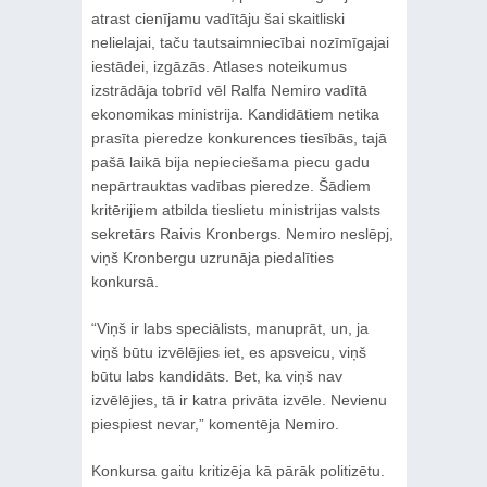
atrast cienījamu vadītāju šai skaitliski
nelielajai, taču tautsaimniecībai nozīmīgajai
iestādei, izgāzās. Atlases noteikumus
izstrādāja tobrīd vēl Ralfa Nemiro vadītā
ekonomikas ministrija. Kandidātiem netika
prasīta pieredze konkurences tiesībās, tajā
pašā laikā bija nepieciešama piecu gadu
nepārtrauktas vadības pieredze. Šādiem
kritērijiem atbilda tieslietu ministrijas valsts
sekretārs Raivis Kronbergs. Nemiro neslēpj,
viņš Kronbergu uzrunāja piedalīties
konkursā.
“Viņš ir labs speciālists, manuprāt, un, ja
viņš būtu izvēlējies iet, es apsveicu, viņš
būtu labs kandidāts. Bet, ka viņš nav
izvēlējies, tā ir katra privāta izvēle. Nevienu
piespiest nevar,” komentēja Nemiro.
Konkursa gaitu kritizēja kā pārāk politizētu.