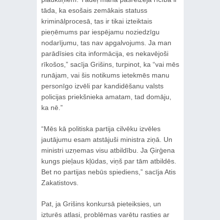
tāda, ka esošais zemākais statuss
kriminālprocesā, tas ir tikai izteiktais
pieņēmums par iespējamu noziedzīgu
nodarījumu, tas nav apgalvojums. Ja man
parādīsies cita informācija, es nekavējoši
rīkošos,” sacīja Grišins, turpinot, ka “vai mēs
runājam, vai šis notikums ietekmēs manu
personīgo izvēli par kandidēšanu valsts
policijas priekšnieka amatam, tad domāju,
ka nē.”
“Mēs kā politiska partija cilvēku izvēles
jautājumu esam atstājuši ministra ziņā. Un
ministri uzņemas visu atbildību. Ja Ģirģena
kungs pieļaus kļūdas, viņš par tām atbildēs.
Bet no partijas nebūs spiediens,” sacīja Atis
Zakatistovs.
Pat, ja Grišins konkursā pieteiksies, un
izturēs atlasi, problēmas varētu rasties ar