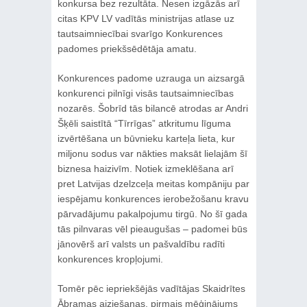
konkursa bez rezultāta. Nesen izgāzās arī
citas KPV LV vadītās ministrijas atlase uz
tautsaimniecībai svarīgo Konkurences
padomes priekšsēdētāja amatu.
Konkurences padome uzrauga un aizsargā
konkurenci pilnīgi visās tautsaimniecības
nozarēs. Šobrīd tās bilancē atrodas ar Andri
Šķēli saistītā “Tīrrīgas” atkritumu līguma
izvērtēšana un būvnieku karteļa lieta, kur
miljonu sodus var nākties maksāt lielajām šī
biznesa haizivīm. Notiek izmeklēšana arī
pret Latvijas dzelzceļa meitas kompāniju par
iespējamu konkurences ierobežošanu kravu
pārvadājumu pakalpojumu tirgū. No šī gada
tās pilnvaras vēl pieaugušas – padomei būs
jānovērš arī valsts un pašvaldību radīti
konkurences kropļojumi.
Tomēr pēc iepriekšējās vadītājas Skaidrītes
Ābramas aiziešanas, pirmais mēģinājums