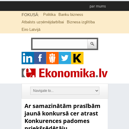
par mums
FOKUSĀ:
Politika
Banku bizness
Atbalsts uzņēmējdarbībai
Biznesa izglītība
Eiro Latvijā
Ar samazinātām prasībām
jaunā konkursā cer atrast
Konkurences padomes
priekšsēdētāju