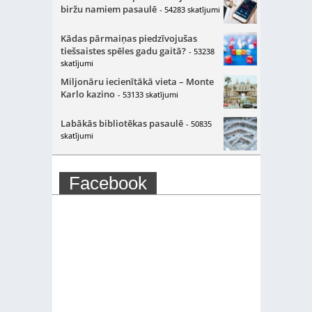
biržu namiem pasaulē
- 54283 skatījumi
Kādas pārmaiņas piedzīvojušas
tiešsaistes spēles gadu gaitā?
- 53238
skatījumi
Miljonāru iecienītākā vieta – Monte
Karlo kazino
- 53133 skatījumi
Labākās bibliotēkas pasaulē
- 50835
skatījumi
Facebook