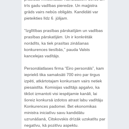
trīs gadu vadības pieredze. Un maģistra
grāds vairs nebūs obligāts. Kandidāti var
pieteikties līdz 6. jūlijam.
“Izglītības prasības pārskatījām un vadības
prasības pārskatījām. Un ir konkrētāk
norādīts, ka tiek prasītas zināšanas
konkurences tiesībās,” pauda Valsts
kancelejas vadītājs.
Personālatlases firma “Eiro personāls”, kam
iepriekš tika samaksāti 700 eiro par tirgus
izpēti, atkārtotajam konkursam vairs netiek
piesaistīta. Komisijas vadītājs apgalvo, ka
tikšot izmantoti visi iespējamie kanāli, lai
šoreiz konkursā izdotos atrast labu vadītāju
Konkurences padomei. Bet ekonomikas
ministra iniciatīvu savu kandidātu
uzrunāšanā, Citskovskis drīzāk uzskatītu par
negatīvu, kā pozitīvu aspektu.