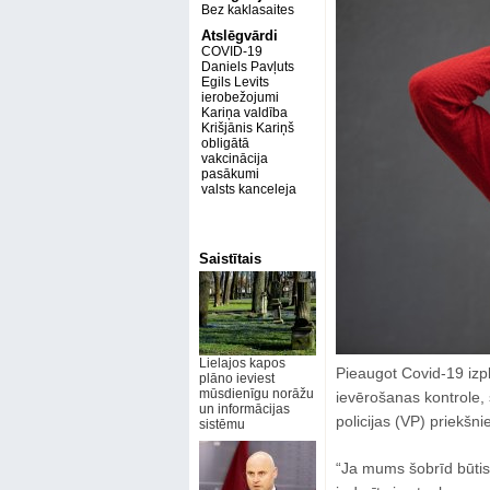
Bez kaklasaites
Atslēgvārdi
COVID-19
Daniels Pavļuts
Egils Levits
ierobežojumi
Kariņa valdība
Krišjānis Kariņš
obligātā
vakcinācija
pasākumi
valsts kanceleja
Saistītais
Lielajos kapos
Pieaugot Covid-19 izpla
plāno ieviest
mūsdienīgu norāžu
ievērošanas kontrole, 
un informācijas
policijas (VP) priekšn
sistēmu
“Ja mums šobrīd būtis