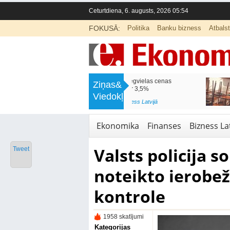
Ceturtdiena, 6. augusts, 2026 05:54
FOKUSĀ:
Politika
Banku bizness
Atbals
>
Mēneša laikā degvielas cenas
Rīgas pašvaldības sko
Ziņas&
samazinājās par 3,5%
pieejamas 192 vietas 1
Viedokļi
<
Aktuālā ziņa
,
Bizness Latvijā
Aktuālā ziņa
,
Izglītība
Ekonomika
Finanses
Bizness Lat
Valsts policija so
Tweet
noteikto ierobe
kontrole
1958 skatījumi
Kategorijas