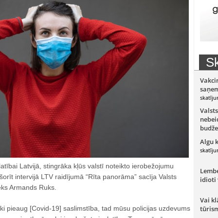
Sk
Vakci
saņem
skatīju
Valsts
nebeid
budže
Algu 
skatīju
tībai Latvijā, stingrāka kļūs valstī noteikto ierobežojumu
Lember
šorīt intervijā LTV raidījumā “Rīta panorāma” sacīja Valsts
idioti
ieks Armands Ruks.
Vai kl
ki pieaug [Covid-19] saslimstība, tad mūsu policijas uzdevums
tūris