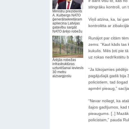
ir darīt visu to, kas n
stingrāku kontroli, un 
Ministru prezidents
A. Kulbergs NATO
Viņš atzina, ka, lai ga
ģenerālsekretāram
apliecina Latvijas
kontrolēta ar zibakci
gatavību sargāt
NATO ārējo robežu
Runājot par citām tēmā
zems: “Kaut kāds tas 
kukulis. Mēs ļoti pie 
uz rokas nedrīkstētu 
Ārējās robežas
infrastruktūras
uzturēšanai ieviesīs
“Ja lūkojamies pēdējo 
30 metru
pagājušajā gadā bija 3
aizsargjoslu
policistiem, tad šogad
apmēri pieaug,” sacīja 
“Nevar noliegt, ka ata
šajos gadījumos, kad ti
pieaugums. [..] Mazāk
policistam,” pauda Ru