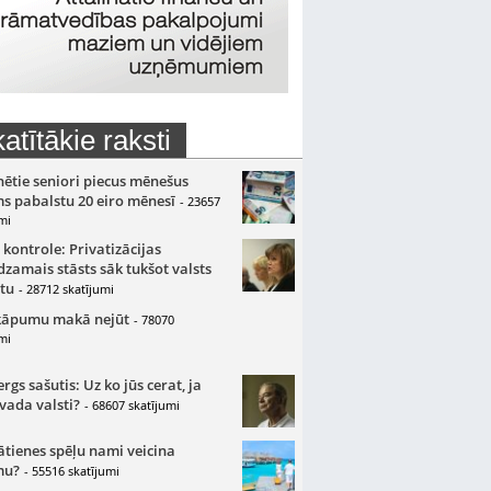
atītākie raksti
nētie seniori piecus mēnešus
s pabalstu 20 eiro mēnesī
- 23657
mi
 kontrole: Privatizācijas
zamais stāsts sāk tukšot valsts
tu
- 28712 skatījumi
kāpumu makā nejūt
- 78070
mi
gs sašutis: Uz ko jūs cerat, ja
 vada valsti?
- 68607 skatījumi
ātienes spēļu nami veicina
mu?
- 55516 skatījumi