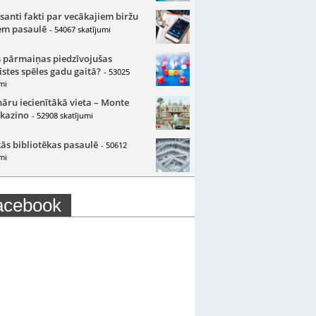
santi fakti par vecākajiem biržu
m pasaulē
- 54067 skatījumi
 pārmaiņas piedzīvojušas
istes spēles gadu gaitā?
- 53025
mi
nāru iecienītākā vieta – Monte
 kazino
- 52908 skatījumi
ās bibliotēkas pasaulē
- 50612
mi
acebook