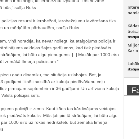
o mums ir atkarīgs, lai ierobežotu izplatību. Tas nozīmē
Intere
tā būs,” solīja Ruks.
namie
n policijas resursi ir ierobežoti, ierobežojumu ievērošana tiks
Kādas
jām un mērķētām pārbaudēm, sacīja Ruks.
tiešsa
skatīju
m, viņš norādīja, ka nevar noliegt, ka atalgojums policijā ir
Miljo
kārdinājums veidojas šajos gadījumos, kad tiek piedāvāts
Karlo
tā strādājam, lai būtu algu pieaugums. [..] Mazāk par 1000 eiro
būt zemākā līmeņa policistam.”
Labāk
skatīju
piecu gadu dinamiku, tad situācija uzlabojas. Bet, ja
3 gadījumi fiksēti saistībā ar kukuļu piedāvāšanu ceļu
F
 līdz pirmajam septembrim ir 36 gadījumi. Un arī viena kukuļa
Valsts policijas šefs.
lgojums policijā ir zems. Kaut kāds tas kārdinājums veidojas
ek piedāvāts kukulis. Mēs ļoti pie tā strādājam, lai būtu algu
 par 1000 eiro uz rokas nedrīkstētu būt zemākā līmeņa
ks.