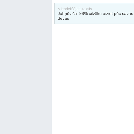
< Iepriekšējais raksts
Juhņēviča: 98% cilvēku aiziet pēc savas
devas