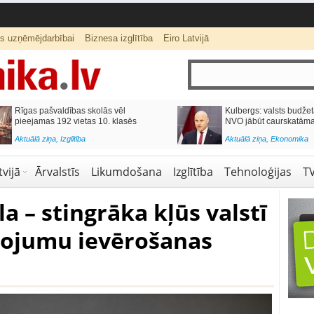
ts uzņēmējdarbībai
Biznesa izglītība
Eiro Latvijā
lās vēl
Kulbergs: valsts budžeta finansējumam
0. klasēs
NVO jābūt caurskatāmam
Aktuālā ziņa
,
Ekonomika
vijā
Ārvalstīs
Likumdošana
Izglītība
Tehnoloģijas
T
la – stingrāka kļūs valstī
žojumu ievērošanas