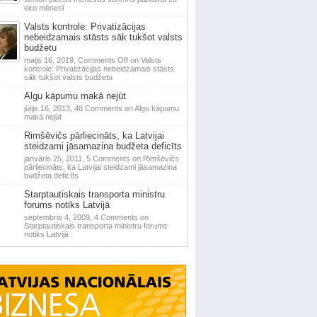
eiro mēnesī
Valsts kontrole: Privatizācijas
nebeidzamais stāsts sāk tukšot valsts
budžetu
maijs 16, 2019,
Comments Off
on Valsts
kontrole: Privatizācijas nebeidzamais stāsts
sāk tukšot valsts budžetu
Algu kāpumu makā nejūt
jūlijs 16, 2013,
48 Comments
on Algu kāpumu
makā nejūt
Rimšēvičs pārliecināts, ka Latvijai
steidzami jāsamazina budžeta deficīts
janvāris 25, 2011,
5 Comments
on Rimšēvičs
pārliecināts, ka Latvijai steidzami jāsamazina
budžeta deficīts
Starptautiskais transporta ministru
forums notiks Latvijā
septembris 4, 2009,
4 Comments
on
Starptautiskais transporta ministru forums
notiks Latvijā