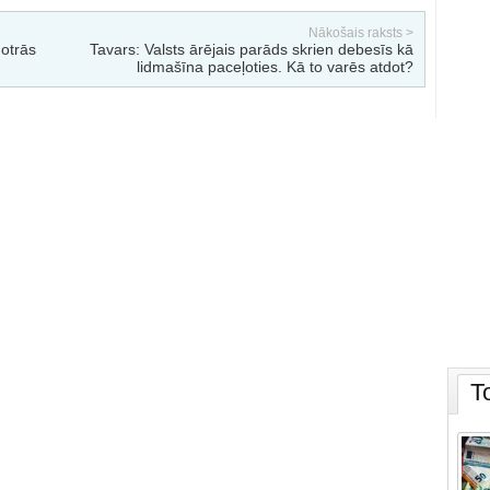
Nākošais raksts >
 otrās
Tavars: Valsts ārējais parāds skrien debesīs kā
lidmašīna paceļoties. Kā to varēs atdot?
T