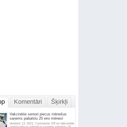
op
Komentāri
Šķirkļi
Vakcinētie seniori piecus mēnešus
saņems pabalstu 20 eiro mēnesī
oktobris 13, 2021,
Comments Off
on Vakcinētie
seniori piecus mēnešus saņems pabalstu 20