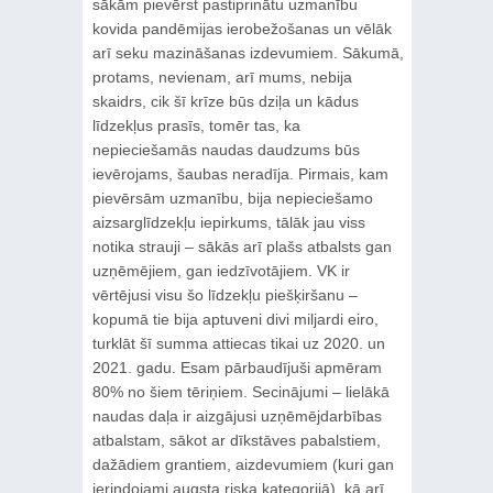
sākām pievērst pastiprinātu uzmanību
kovida pandēmijas ierobežošanas un vēlāk
arī seku mazināšanas izdevumiem. Sākumā,
protams, nevienam, arī mums, nebija
skaidrs, cik šī krīze būs dziļa un kādus
līdzekļus prasīs, tomēr tas, ka
nepieciešamās naudas daudzums būs
ievērojams, šaubas neradīja. Pirmais, kam
pievērsām uzmanību, bija nepieciešamo
aizsarglīdzekļu iepirkums, tālāk jau viss
notika strauji – sākās arī plašs atbalsts gan
uzņēmējiem, gan iedzīvotājiem. VK ir
vērtējusi visu šo līdzekļu piešķiršanu –
kopumā tie bija aptuveni divi miljardi eiro,
turklāt šī summa attiecas tikai uz 2020. un
2021. gadu. Esam pārbaudījuši apmēram
80% no šiem tēriņiem. Secinājumi – lielākā
naudas daļa ir aizgājusi uzņēmējdarbības
atbalstam, sākot ar dīkstāves pabalstiem,
dažādiem grantiem, aizdevumiem (kuri gan
ierindojami augsta riska kategorijā), kā arī