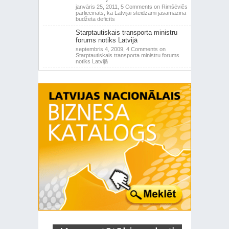
janvāris 25, 2011,
5 Comments
on Rimšēvičs
pārliecināts, ka Latvijai steidzami jāsamazina
budžeta deficīts
Starptautiskais transporta ministru
forums notiks Latvijā
septembris 4, 2009,
4 Comments
on
Starptautiskais transporta ministru forums
notiks Latvijā