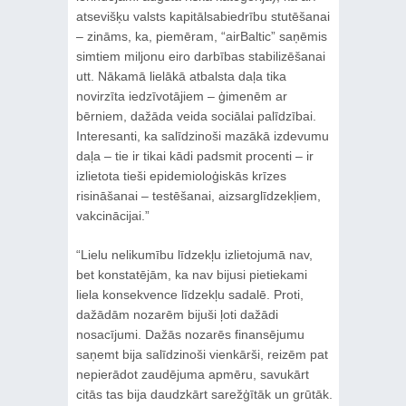
atsevišķu valsts kapitālsabiedrību stutēšanai
– zināms, ka, piemēram, “airBaltic” saņēmis
simtiem miljonu eiro darbības stabilizēšanai
utt. Nākamā lielākā atbalsta daļa tika
novirzīta iedzīvotājiem – ģimenēm ar
bērniem, dažāda veida sociālai palīdzībai.
Interesanti, ka salīdzinoši mazākā izdevumu
daļa – tie ir tikai kādi padsmit procenti – ir
izlietota tieši epidemioloģiskās krīzes
risināšanai – testēšanai, aizsarglīdzekļiem,
vakcinācijai.”
“Lielu nelikumību līdzekļu izlietojumā nav,
bet konstatējām, ka nav bijusi pietiekami
liela konsekvence līdzekļu sadalē. Proti,
dažādām nozarēm bijuši ļoti dažādi
nosacījumi. Dažās nozarēs finansējumu
saņemt bija salīdzinoši vienkārši, reizēm pat
nepierādot zaudējuma apmēru, savukārt
citās tas bija daudzkārt sarežģītāk un grūtāk.