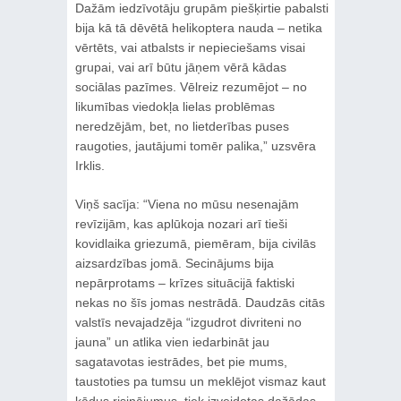
Dažām iedzīvotāju grupām piešķirtie pabalsti
bija kā tā dēvētā helikoptera nauda – netika
vērtēts, vai atbalsts ir nepieciešams visai
grupai, vai arī būtu jāņem vērā kādas
sociālas pazīmes. Vēlreiz rezumējot – no
likumības viedokļa lielas problēmas
neredzējām, bet, no lietderības puses
raugoties, jautājumi tomēr palika,” uzsvēra
Irklis.
Viņš sacīja: “Viena no mūsu nesenajām
revīzijām, kas aplūkoja nozari arī tieši
kovidlaika griezumā, piemēram, bija civilās
aizsardzības jomā. Secinājums bija
nepārprotams – krīzes situācijā faktiski
nekas no šīs jomas nestrādā. Daudzās citās
valstīs nevajadzēja “izgudrot divriteni no
jauna” un atlika vien iedarbināt jau
sagatavotas iestrādes, bet pie mums,
taustoties pa tumsu un meklējot vismaz kaut
kādus risinājumus, tiek izveidotas dažādas