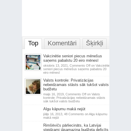
Top
Komentāri
Šķirkļi
Vakcinētie seniori piecus mēnešus
saņems pabalstu 20 eiro mēnesī
oktobris 13, 2021,
Comments Off
on Vakcinētie
seniori piecus mēnešus saņems pabalstu 20
eiro mēnesī
Valsts kontrole: Privatizācijas
nebeidzamais stāsts sāk tukšot valsts
budžetu
maijs 16, 2019,
Comments Off
on Valsts
kontrole: Privatizācijas nebeidzamais stāsts
sāk tukšot valsts budžetu
Algu kāpumu makā nejūt
jūlijs 16, 2013,
48 Comments
on Algu kāpumu
makā nejūt
Rimšēvičs pārliecināts, ka Latvijai
steidzami jāsamazina budžeta deficīts