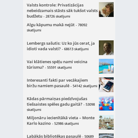
Valsts kontrole: Privatizācijas
nebeidzamais stāsts sāk tukšot valsts
budžetu
- 28726 skatījumi
Algu kāpumu makā nejūt
- 78092
skatījumi
Lembergs sašutis: Uz ko jūs cerat, ja
idioti vada valsti?
- 68613 skatījumi
Vai klātienes spēļu nami veicina
tūrismu?
- 55591 skatījumi
Interesanti fakti par vecākajiem
biržu namiem pasaulē
- 54142 skatījumi
Kādas pārmaiņas piedzīvojušas
tiešsaistes spēles gadu gaitā?
- 53098
skatījumi
Miljonāru iecienītākā vieta – Monte
Karlo kazino
- 52986 skatījumi
Labākās bibliotēkas pasaulē
- 50689