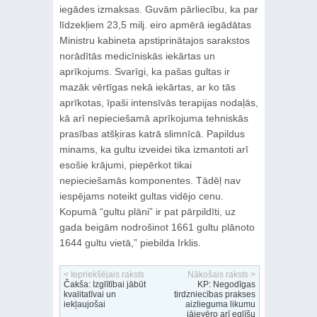
iegādes izmaksas. Guvām pārliecību, ka par
līdzekļiem 23,5 milj. eiro apmērā iegādātas
Ministru kabineta apstiprinātajos sarakstos
norādītās medicīniskās iekārtas un
aprīkojums. Svarīgi, ka pašas gultas ir
mazāk vērtīgas nekā iekārtas, ar ko tās
aprīkotas, īpaši intensīvās terapijas nodaļās,
kā arī nepieciešamā aprīkojuma tehniskās
prasības atšķiras katrā slimnīcā. Papildus
minams, ka gultu izveidei tika izmantoti arī
esošie krājumi, piepērkot tikai
nepieciešamās komponentes. Tādēļ nav
iespējams noteikt gultas vidējo cenu.
Kopumā “gultu plāni” ir pat pārpildīti, uz
gada beigām nodrošinot 1661 gultu plānoto
1644 gultu vietā,” piebilda Irklis.
< Iepriekšējais raksts
Nākošais raksts >
Čakša: Izglītībai jābūt
KP: Negodīgas
kvalitatīvai un
tirdzniecības prakses
iekļaujošai
aizlieguma likumu
jāievēro arī eglīšu