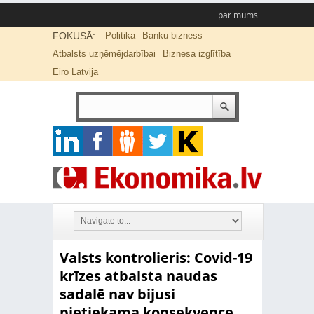
par mums
FOKUSĀ:
Politika
Banku bizness
Atbalsts uzņēmējdarbībai
Biznesa izglītība
Eiro Latvijā
Valsts kontrolieris: Covid-19
krīzes atbalsta naudas
sadalē nav bijusi
pietiekama konsekvence