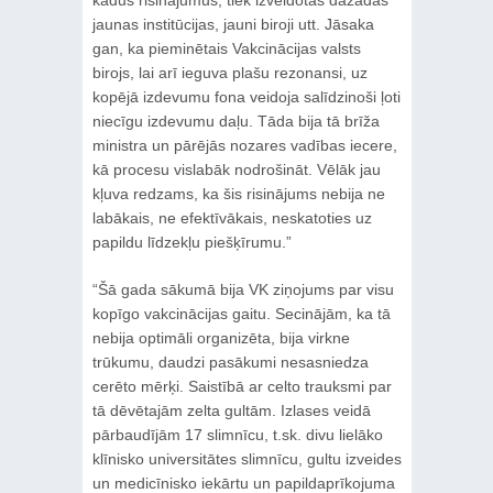
jaunas institūcijas, jauni biroji utt. Jāsaka
gan, ka pieminētais Vakcinācijas valsts
birojs, lai arī ieguva plašu rezonansi, uz
kopējā izdevumu fona veidoja salīdzinoši ļoti
niecīgu izdevumu daļu. Tāda bija tā brīža
ministra un pārējās nozares vadības iecere,
kā procesu vislabāk nodrošināt. Vēlāk jau
kļuva redzams, ka šis risinājums nebija ne
labākais, ne efektīvākais, neskatoties uz
papildu līdzekļu piešķīrumu.”
“Šā gada sākumā bija VK ziņojums par visu
kopīgo vakcinācijas gaitu. Secinājām, ka tā
nebija optimāli organizēta, bija virkne
trūkumu, daudzi pasākumi nesasniedza
cerēto mērķi. Saistībā ar celto trauksmi par
tā dēvētajām zelta gultām. Izlases veidā
pārbaudījām 17 slimnīcu, t.sk. divu lielāko
klīnisko universitātes slimnīcu, gultu izveides
un medicīnisko iekārtu un papildaprīkojuma