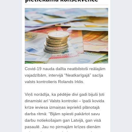
Covid-19 nauda dalīta neatbilstoši reālajām
vajadzībām, intervijā “Neatkarīgajā” sacīja
valsts kontrolieris Rolands Irklis.
Viņš norādīja, ka pēdējie divi gadi bijuši ļoti
dinamiski arī Valsts kontrolei – īpaši kovida
krīze ieviesa izmaiņas iepriekš plānotajā
darba ritmā: “Bijām spiesti pakārtot savu
darbu notiekošajam gan Latvijā, gan visā
pasaulē. Jau no pirmajām krīzes dienām