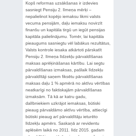
Kopš reformas uzsākšanas ir izdevies
sasniegt Pensiju 2. līmeņa mērķi –
nepalielinot kopējo iemaksu likmi valsts
vecuma pensijām, daļu iemaksu novirzīt
finanšu un kapitāla tirgū un iegūt pensijas
kapitāla palielinājumu. Tomēr, lai kapitāla
pieaugums sasniegtu vēl labākus rezultātus,
Valsts kontrole iesaka atkārtoti pārskatīt
Pensiju 2. līmeņa līdzekļu pārvaldīšanas
maksas aprēķināšanas kārtību. Lai segtu
pārvaldīšanas izmaksas, pašlaik līdzekļu
pārvaldītāji saņem fiksētu pārvaldīšanas
maksas daļu 1 % apmērā no aktīvu vērtības
neatkarīgi no faktiskajām pārvaldīšanas
izmaksām. Tā kā ar katru gadu,
dalībniekiem uzkrājot iemaksas, būtiski
pieaug pārvaldāmo aktīvu vērtība, attiecīgi
būtiski pieaug arī pārvaldītāju ieturēto
līdzekļu apmērs. Saskaņā ar revidentu
aplēsēm laikā no 2011. līdz 2015. gadam