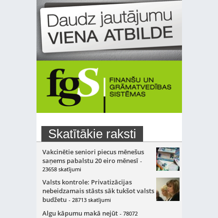
Skatītākie raksti
Vakcinētie seniori piecus mēnešus
saņems pabalstu 20 eiro mēnesī
-
23658 skatījumi
Valsts kontrole: Privatizācijas
nebeidzamais stāsts sāk tukšot valsts
budžetu
- 28713 skatījumi
Algu kāpumu makā nejūt
- 78072