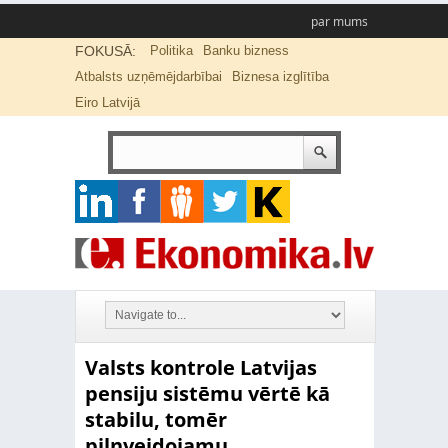
par mums
FOKUSĀ:
Politika
Banku bizness
Atbalsts uzņēmējdarbībai
Biznesa izglītība
Eiro Latvijā
Valsts kontrole Latvijas
pensiju sistēmu vērtē kā
stabilu, tomēr
pilnveidojamu