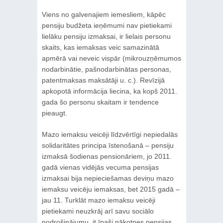
Viens no galvenajiem iemesliem, kāpēc
pensiju budžeta ieņēmumi nav pietiekami
lielāku pensiju izmaksai, ir lielais personu
skaits, kas iemaksas veic samazinātā
apmērā vai neveic vispār (mikrouzņēmumos
nodarbinātie, pašnodarbinātas personas,
patentmaksas maksātāji u. c.). Revīzijā
apkopotā informācija liecina, ka kopš 2011.
gada šo personu skaitam ir tendence
pieaugt.
Mazo iemaksu veicēji līdzvērtīgi nepiedalās
solidaritātes principa īstenošanā – pensiju
izmaksā šodienas pensionāriem, jo 2011.
gadā vienas vidējās vecuma pensijas
izmaksai bija nepieciešamas deviņu mazo
iemaksu veicēju iemaksas, bet 2015 gadā –
jau 11. Turklāt mazo iemaksu veicēji
pietiekami neuzkrāj arī savu sociālo
nodrošinājumu, it īpaši nākotnes pensijas