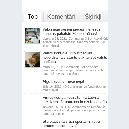
Top
Komentāri
Šķirkļi
Vakcinētie seniori piecus mēnešus
saņems pabalstu 20 eiro mēnesī
oktobris 13, 2021,
Comments Off
on Vakcinētie
seniori piecus mēnešus saņems pabalstu 20
eiro mēnesī
Valsts kontrole: Privatizācijas
nebeidzamais stāsts sāk tukšot valsts
budžetu
maijs 16, 2019,
Comments Off
on Valsts
kontrole: Privatizācijas nebeidzamais stāsts
sāk tukšot valsts budžetu
Algu kāpumu makā nejūt
jūlijs 16, 2013,
48 Comments
on Algu kāpumu
makā nejūt
Rimšēvičs pārliecināts, ka Latvijai
steidzami jāsamazina budžeta deficīts
janvāris 25, 2011,
5 Comments
on Rimšēvičs
pārliecināts, ka Latvijai steidzami jāsamazina
budžeta deficīts
Starptautiskais transporta ministru
forums notiks Latvijā