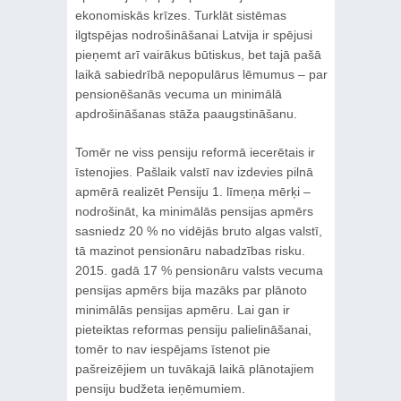
ekonomiskās krīzes. Turklāt sistēmas
ilgtspējas nodrošināšanai Latvija ir spējusi
pieņemt arī vairākus būtiskus, bet tajā pašā
laikā sabiedrībā nepopulārus lēmumus – par
pensionēšanās vecuma un minimālā
apdrošināšanas stāža paaugstināšanu.
Tomēr ne viss pensiju reformā iecerētais ir
īstenojies. Pašlaik valstī nav izdevies pilnā
apmērā realizēt Pensiju 1. līmeņa mērķi –
nodrošināt, ka minimālās pensijas apmērs
sasniedz 20 % no vidējās bruto algas valstī,
tā mazinot pensionāru nabadzības risku.
2015. gadā 17 % pensionāru valsts vecuma
pensijas apmērs bija mazāks par plānoto
minimālās pensijas apmēru. Lai gan ir
pieteiktas reformas pensiju palielināšanai,
tomēr to nav iespējams īstenot pie
pašreizējiem un tuvākajā laikā plānotajiem
pensiju budžeta ieņēmumiem.