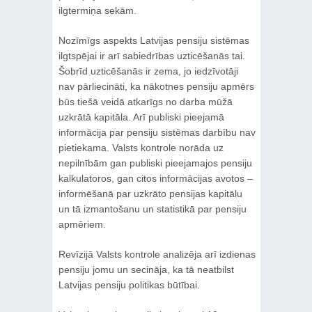
ilgtermiņa sekām.
Nozīmīgs aspekts Latvijas pensiju sistēmas
ilgtspējai ir arī sabiedrības uzticēšanās tai.
Šobrīd uzticēšanās ir zema, jo iedzīvotāji
nav pārliecināti, ka nākotnes pensiju apmērs
būs tiešā veidā atkarīgs no darba mūžā
uzkrātā kapitāla. Arī publiski pieejamā
informācija par pensiju sistēmas darbību nav
pietiekama. Valsts kontrole norāda uz
nepilnībām gan publiski pieejamajos pensiju
kalkulatoros, gan citos informācijas avotos –
informēšanā par uzkrāto pensijas kapitālu
un tā izmantošanu un statistikā par pensiju
apmēriem.
Revīzijā Valsts kontrole analizēja arī izdienas
pensiju jomu un secināja, ka tā neatbilst
Latvijas pensiju politikas būtībai.