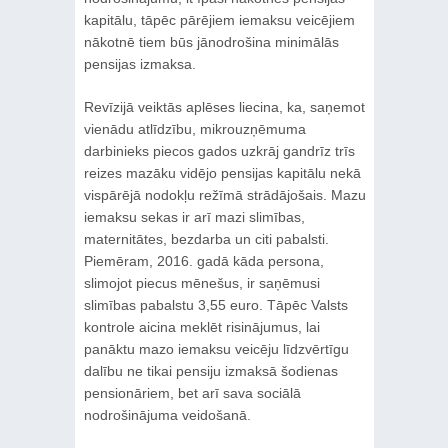
kapitālu, tāpēc pārējiem iemaksu veicējiem
nākotnē tiem būs jānodrošina minimālās
pensijas izmaksa.
Revīzijā veiktās aplēses liecina, ka, saņemot
vienādu atlīdzību, mikrouzņēmuma
darbinieks piecos gados uzkrāj gandrīz trīs
reizes mazāku vidējo pensijas kapitālu nekā
vispārējā nodokļu režīmā strādājošais. Mazu
iemaksu sekas ir arī mazi slimības,
maternitātes, bezdarba un citi pabalsti.
Piemēram, 2016. gadā kāda persona,
slimojot piecus mēnešus, ir saņēmusi
slimības pabalstu 3,55 euro. Tāpēc Valsts
kontrole aicina meklēt risinājumus, lai
panāktu mazo iemaksu veicēju līdzvērtīgu
dalību ne tikai pensiju izmaksā šodienas
pensionāriem, bet arī sava sociālā
nodrošinājuma veidošanā.