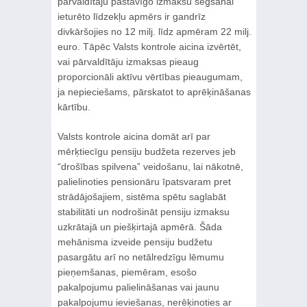
pārvaldītāju pastāvīgo izmaksu segšanai
ieturēto līdzekļu apmērs ir gandrīz
divkāršojies no 12 milj. līdz apmēram 22 milj.
euro. Tāpēc Valsts kontrole aicina izvērtēt,
vai pārvaldītāju izmaksas pieaug
proporcionāli aktīvu vērtības pieaugumam,
ja nepieciešams, pārskatot to aprēķināšanas
kārtību.
Valsts kontrole aicina domāt arī par
mērķtiecīgu pensiju budžeta rezerves jeb
“drošības spilvena” veidošanu, lai nākotnē,
palielinoties pensionāru īpatsvaram pret
strādājošajiem, sistēma spētu saglabāt
stabilitāti un nodrošināt pensiju izmaksu
uzkrātajā un piešķirtajā apmērā. Šāda
mehānisma izveide pensiju budžetu
pasargātu arī no netālredzīgu lēmumu
pieņemšanas, piemēram, esošo
pakalpojumu palielināšanas vai jaunu
pakalpojumu ieviešanas, nerēķinoties ar