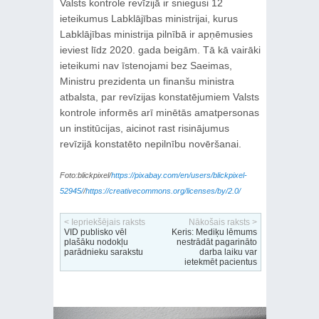
Valsts kontrole revīzijā ir sniegusi 12
ieteikumus Labklājības ministrijai, kurus
Labklājības ministrija pilnībā ir apņēmusies
ieviest līdz 2020. gada beigām. Tā kā vairāki
ieteikumi nav īstenojami bez Saeimas,
Ministru prezidenta un finanšu ministra
atbalsta, par revīzijas konstatējumiem Valsts
kontrole informēs arī minētās amatpersonas
un institūcijas, aicinot rast risinājumus
revīzijā konstatēto nepilnību novēršanai.
Foto:blickpixel/
https://pixabay.com/en/users/blickpixel-
52945/
/
https://creativecommons.org/licenses/by/2.0/
< Iepriekšējais raksts
Nākošais raksts >
VID publisko vēl
Keris: Mediķu lēmums
plašāku nodokļu
nestrādāt pagarināto
parādnieku sarakstu
darba laiku var
ietekmēt pacientus