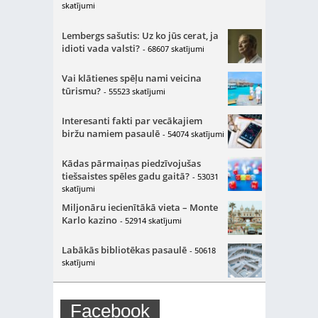
skatījumi
Lembergs sašutis: Uz ko jūs cerat, ja
idioti vada valsti?
- 68607 skatījumi
Vai klātienes spēļu nami veicina
tūrismu?
- 55523 skatījumi
Interesanti fakti par vecākajiem
biržu namiem pasaulē
- 54074 skatījumi
Kādas pārmaiņas piedzīvojušas
tiešsaistes spēles gadu gaitā?
- 53031
skatījumi
Miljonāru iecienītākā vieta – Monte
Karlo kazino
- 52914 skatījumi
Labākās bibliotēkas pasaulē
- 50618
skatījumi
Facebook