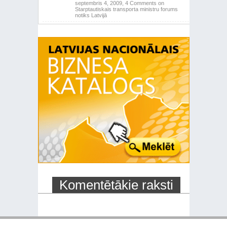
septembris 4, 2009,
4 Comments
on
Starptautiskais transporta ministru forums
notiks Latvijā
Komentētākie raksti