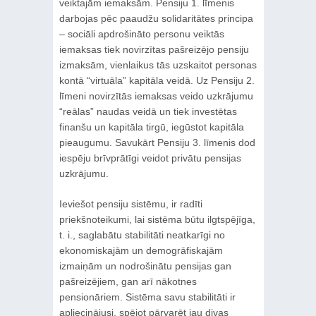
veiktajām iemaksām. Pensiju 1. līmenis
darbojas pēc paaudžu solidaritātes principa
– sociāli apdrošināto personu veiktās
iemaksas tiek novirzītas pašreizējo pensiju
izmaksām, vienlaikus tās uzskaitot personas
kontā “virtuāla” kapitāla veidā. Uz Pensiju 2.
līmeni novirzītās iemaksas veido uzkrājumu
“reālas” naudas veidā un tiek investētas
finanšu un kapitāla tirgū, iegūstot kapitāla
pieaugumu. Savukārt Pensiju 3. līmenis dod
iespēju brīvprātīgi veidot privātu pensijas
uzkrājumu.
Ieviešot pensiju sistēmu, ir radīti
priekšnoteikumi, lai sistēma būtu ilgtspējīga,
t. i., saglabātu stabilitāti neatkarīgi no
ekonomiskajām un demogrāfiskajām
izmaiņām un nodrošinātu pensijas gan
pašreizējiem, gan arī nākotnes
pensionāriem. Sistēma savu stabilitāti ir
apliecinājusi, spējot pārvarēt jau divas