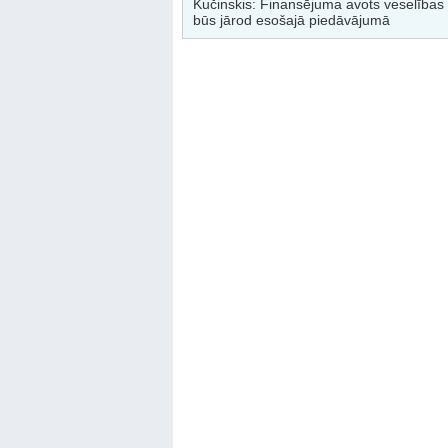
Kučinskis: Finansējuma avots veselības
būs jārod esošajā piedāvājumā