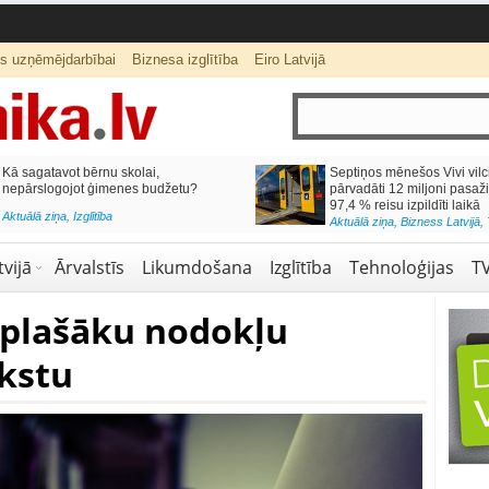
ts uzņēmējdarbībai
Biznesa izglītība
Eiro Latvijā
lai,
Septiņos mēnešos Vivi vilcienos
s budžetu?
pārvadāti 12 miljoni pasažieru; jūlijā
97,4 % reisu izpildīti laikā
Aktuālā ziņa
,
Bizness Latvijā
,
Tirdzniecība
vijā
Ārvalstīs
Likumdošana
Izglītība
Tehnoloģijas
T
 plašāku nodokļu
kstu