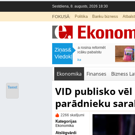
Sestdiena, 8. augusts, 2026 18:30
FOKUSĀ:
Politika
Banku bizness
Atbals
>
Labklājības ministrija rosina reformēt
Kā sagatavot bērnu sko
Ziņas&
un būtiski uzlabot vecāku pabalstu
nepārslogojot ģimene
Viedokļi
<
Aktuālā ziņa
,
Ekonomika
Aktuālā ziņa
,
Izglītība
Ekonomika
Finanses
Bizness Lat
VID publisko vēl
Tweet
parādnieku sara
2266 skatījumi
Kategorijas
Ekonomika
Atslēgvārdi