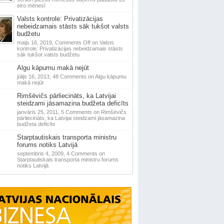
eiro mēnesī
Valsts kontrole: Privatizācijas
nebeidzamais stāsts sāk tukšot valsts
budžetu
maijs 16, 2019,
Comments Off
on Valsts
kontrole: Privatizācijas nebeidzamais stāsts
sāk tukšot valsts budžetu
Algu kāpumu makā nejūt
jūlijs 16, 2013,
48 Comments
on Algu kāpumu
makā nejūt
Rimšēvičs pārliecināts, ka Latvijai
steidzami jāsamazina budžeta deficīts
janvāris 25, 2011,
5 Comments
on Rimšēvičs
pārliecināts, ka Latvijai steidzami jāsamazina
budžeta deficīts
Starptautiskais transporta ministru
forums notiks Latvijā
septembris 4, 2009,
4 Comments
on
Starptautiskais transporta ministru forums
notiks Latvijā