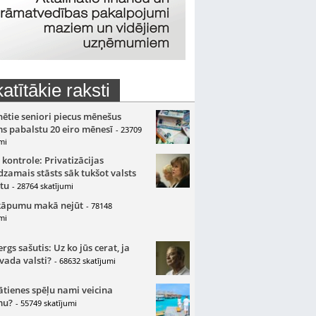
atītākie raksti
nētie seniori piecus mēnešus
s pabalstu 20 eiro mēnesī
- 23709
mi
 kontrole: Privatizācijas
zamais stāsts sāk tukšot valsts
tu
- 28764 skatījumi
kāpumu makā nejūt
- 78148
mi
gs sašutis: Uz ko jūs cerat, ja
 vada valsti?
- 68632 skatījumi
ātienes spēļu nami veicina
mu?
- 55749 skatījumi