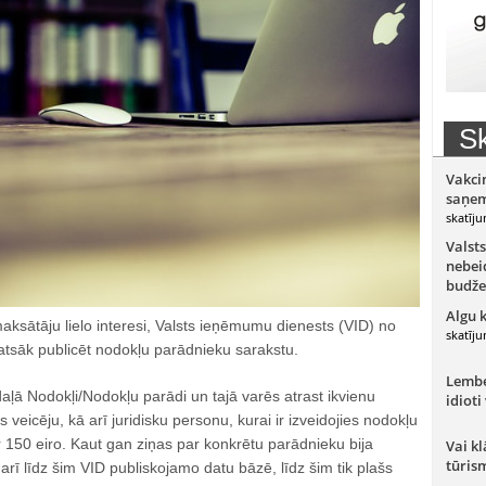
Sk
Vakci
saņem
skatīju
Valsts
nebeid
budže
Algu 
ksātāju lielo interesi, Valsts ieņēmumu dienests (VID) no
skatīju
atsāk publicēt nodokļu parādnieku sarakstu.
Lember
ļā Nodokļi/Nodokļu parādi un tajā varēs atrast ikvienu
idioti
veicēju, kā arī juridisku personu, kurai ir izveidojies nodokļu
r 150 eiro. Kaut gan ziņas par konkrētu parādnieku bija
Vai kl
tūris
rī līdz šim VID publiskojamo datu bāzē, līdz šim tik plašs