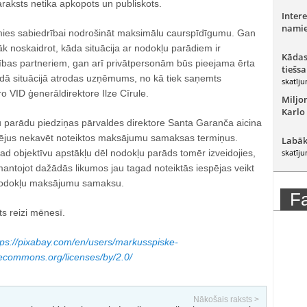
raksts netika apkopots un publiskots.
Intere
namie
mies sabiedrībai nodrošināt maksimālu caurspīdīgumu. Gan
 noskaidrot, kāda situācija ar nodokļu parādiem ir
Kādas
ības partneriem, gan arī privātpersonām būs pieejama ērta
tiešsa
kādā situācijā atrodas uzņēmums, no kā tiek saņemts
skatīju
o VID ģenerāldirektore Ilze Cīrule.
Miljo
Karlo
 parādu piedziņas pārvaldes direktore Santa Garanča aicina
ējus nekavēt noteiktos maksājumu samaksas termiņus.
Labāk
d objektīvu apstākļu dēl nodokļu parāds tomēr izveidojies,
skatīju
izmantojot dažādās likumos jau tagad noteiktās iespējas veikt
nodokļu maksājumu samaksu.
F
ts reizi mēnesī.
tps://pixabay.com/en/users/markusspiske-
vecommons.org/licenses/by/2.0/
Nākošais raksts >