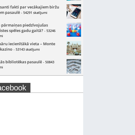
santi fakti par vecākajiem biržu
m pasaulē
- 54291 skatījumi
 pārmaiņas piedzīvojušas
istes spēles gadu gaitā?
- 53246
mi
nāru iecienītākā vieta – Monte
 kazino
- 53143 skatījumi
ās bibliotēkas pasaulē
- 50843
mi
acebook