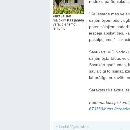
nodokļu parādnieku sa
“Kā iestāde mēs vēla
Pirkt vai īrēt
uzņēmējiem būs vieglāk
mājokli? Kas jāņem
vērā, pieņemot
potenciālajiem sadarb
lēmumu
iespēja apskatīties, 
pakalpojums,” – skaidr
Savukārt, VID Nodokļu
uzņēmējdarbības veic
Savukārt gadījumos, ka
savlaicīgi to risināt, 
labprātīgu nokavēto 
Saraksts tiks aktualizē
Foto:markusspiske/
ht
670330/https://creati
< Iepriekšējais raksts