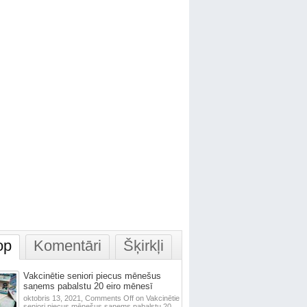
op
Komentāri
Šķirkļi
Vakcinētie seniori piecus mēnešus
saņems pabalstu 20 eiro mēnesī
oktobris 13, 2021,
Comments Off
on Vakcinētie
seniori piecus mēnešus saņems pabalstu 20