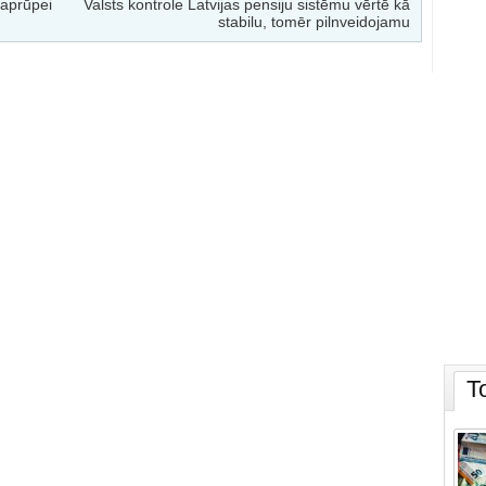
 aprūpei
Valsts kontrole Latvijas pensiju sistēmu vērtē kā
stabilu, tomēr pilnveidojamu
T