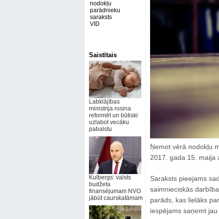
nodokļu
parādnieku
saraksts
VID
Saistītais
Labklājības
ministrija rosina
reformēt un būtiski
uzlabot vecāku
pabalstu
Ņemot vērā nodokļu ma
2017. gada 15. maija 
Kulbergs: valsts
Saraksts pieejams sada
budžeta
saimnieciskās darbības 
finansējumam NVO
jābūt caurskatāmam
parāds, kas lielāks pa
iespējams saņemt jau a