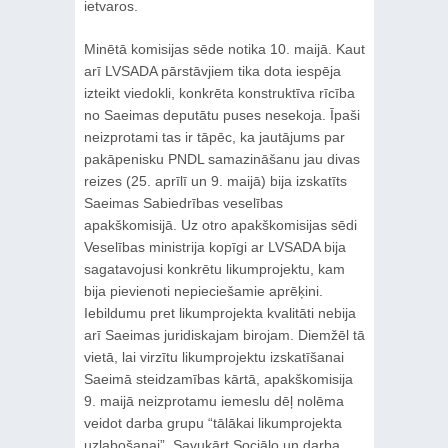
ietvaros.
Minētā komisijas sēde notika 10. maijā. Kaut
arī LVSADA pārstāvjiem tika dota iespēja
izteikt viedokli, konkrēta konstruktīva rīcība
no Saeimas deputātu puses nesekoja. Īpaši
neizprotami tas ir tāpēc, ka jautājums par
pakāpenisku PNDL samazināšanu jau divas
reizes (25. aprīlī un 9. maijā) bija izskatīts
Saeimas Sabiedrības veselības
apakškomisijā. Uz otro apakškomisijas sēdi
Veselības ministrija kopīgi ar LVSADA bija
sagatavojusi konkrētu likumprojektu, kam
bija pievienoti nepieciešamie aprēķini.
Iebildumu pret likumprojekta kvalitāti nebija
arī Saeimas juridiskajam birojam. Diemžēl tā
vietā, lai virzītu likumprojektu izskatīšanai
Saeimā steidzamības kārtā, apakškomisija
9. maijā neizprotamu iemeslu dēļ nolēma
veidot darba grupu “tālākai likumprojekta
uzlabošanai”. Savukārt Sociālo un darba