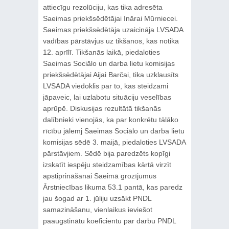
attiecīgu rezolūciju, kas tika adresēta
Saeimas priekšsēdētājai Inārai Mūrniecei.
Saeimas priekšsēdētāja uzaicināja LVSADA
vadības pārstāvjus uz tikšanos, kas notika
12. aprīlī. Tikšanās laikā, piedaloties
Saeimas Sociālo un darba lietu komisijas
priekšsēdētājai Aijai Barčai, tika uzklausīts
LVSADA viedoklis par to, kas steidzami
jāpaveic, lai uzlabotu situāciju veselības
aprūpē. Diskusijas rezultātā tikšanās
dalībnieki vienojās, ka par konkrētu tālāko
rīcību jālemj Saeimas Sociālo un darba lietu
komisijas sēdē 3. maijā, piedaloties LVSADA
pārstāvjiem. Sēdē bija paredzēts kopīgi
izskatīt iespēju steidzamības kārtā virzīt
apstiprināšanai Saeimā grozījumus
Ārstniecības likuma 53.1 pantā, kas paredz
jau šogad ar 1. jūliju uzsākt PNDL
samazināšanu, vienlaikus ieviešot
paaugstinātu koeficientu par darbu PNDL