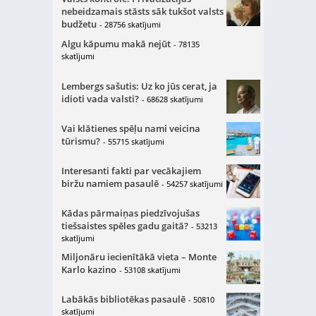
nebeidzamais stāsts sāk tukšot valsts
budžetu
- 28756 skatījumi
Algu kāpumu makā nejūt
- 78135
skatījumi
Lembergs sašutis: Uz ko jūs cerat, ja
idioti vada valsti?
- 68628 skatījumi
Vai klātienes spēļu nami veicina
tūrismu?
- 55715 skatījumi
Interesanti fakti par vecākajiem
biržu namiem pasaulē
- 54257 skatījumi
Kādas pārmaiņas piedzīvojušas
tiešsaistes spēles gadu gaitā?
- 53213
skatījumi
Miljonāru iecienītākā vieta – Monte
Karlo kazino
- 53108 skatījumi
Labākās bibliotēkas pasaulē
- 50810
skatījumi