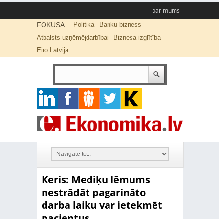
par mums
FOKUSĀ:
Politika
Banku bizness
Atbalsts uzņēmējdarbībai
Biznesa izglītība
Eiro Latvijā
Keris: Mediķu lēmums
nestrādāt pagarināto
darba laiku var ietekmēt
pacientus