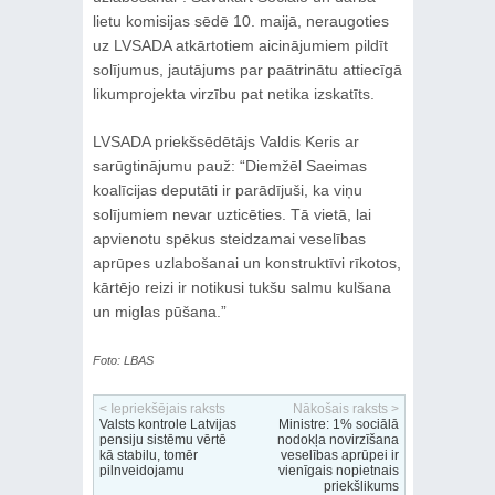
lietu komisijas sēdē 10. maijā, neraugoties
uz LVSADA atkārtotiem aicinājumiem pildīt
solījumus, jautājums par paātrinātu attiecīgā
likumprojekta virzību pat netika izskatīts.
LVSADA priekšsēdētājs Valdis Keris ar
sarūgtinājumu pauž: “Diemžēl Saeimas
koalīcijas deputāti ir parādījuši, ka viņu
solījumiem nevar uzticēties. Tā vietā, lai
apvienotu spēkus steidzamai veselības
aprūpes uzlabošanai un konstruktīvi rīkotos,
kārtējo reizi ir notikusi tukšu salmu kulšana
un miglas pūšana.”
Foto: LBAS
< Iepriekšējais raksts
Nākošais raksts >
Valsts kontrole Latvijas
Ministre: 1% sociālā
pensiju sistēmu vērtē
nodokļa novirzīšana
kā stabilu, tomēr
veselības aprūpei ir
pilnveidojamu
vienīgais nopietnais
priekšlikums