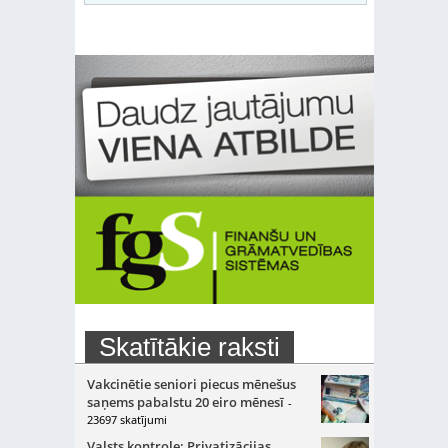
Skatītākie raksti
Vakcinētie seniori piecus mēnešus
saņems pabalstu 20 eiro mēnesī
-
23697 skatījumi
Valsts kontrole: Privatizācijas