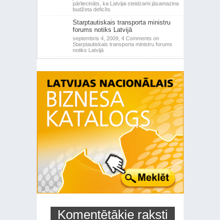
pārliecināts, ka Latvijai steidzami jāsamazina
budžeta deficīts
Starptautiskais transporta ministru
forums notiks Latvijā
septembris 4, 2009,
4 Comments
on
Starptautiskais transporta ministru forums
notiks Latvijā
Komentētākie raksti