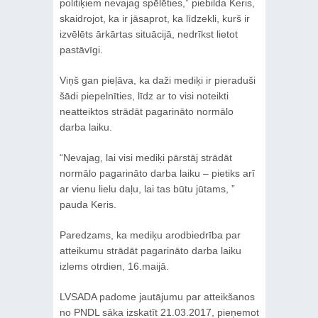
politiķiem nevajag spēlēties,” piebilda Keris,
skaidrojot, ka ir jāsaprot, ka līdzekli, kurš ir
izvēlēts ārkārtas situācijā, nedrīkst lietot
pastāvīgi.
Viņš gan pieļāva, ka daži mediķi ir pieraduši
šādi piepelnīties, līdz ar to visi noteikti
neatteiktos strādāt pagarināto normālo
darba laiku.
“Nevajag, lai visi mediķi pārstāj strādāt
normālo pagarināto darba laiku – pietiks arī
ar vienu lielu daļu, lai tas būtu jūtams, ”
pauda Keris.
Paredzams, ka mediķu arodbiedrība par
atteikumu strādāt pagarināto darba laiku
izlems otrdien, 16.maijā.
LVSADA padome jautājumu par atteikšanos
no PNDL sāka izskatīt 21.03.2017, pieņemot