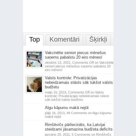
Top
Komentāri
Šķirkļi
Vakcinētie seniori piecus mēnešus
saņems pabalstu 20 eiro mēnesī
oktobris 13, 2021,
Comments Off
on Vakcinētie
seniori piecus mēnešus saņems pabalstu 20
eiro mēnesī
Valsts kontrole: Privatizācijas
nebeidzamais stāsts sāk tukšot valsts
budžetu
maijs 16, 2019,
Comments Off
on Valsts
kontrole: Privatizācijas nebeidzamais stāsts
sāk tukšot valsts budžetu
Algu kāpumu makā nejūt
jūlijs 16, 2013,
48 Comments
on Algu kāpumu
makā nejūt
Rimšēvičs pārliecināts, ka Latvijai
steidzami jāsamazina budžeta deficīts
janvāris 25, 2011,
5 Comments
on Rimšēvičs