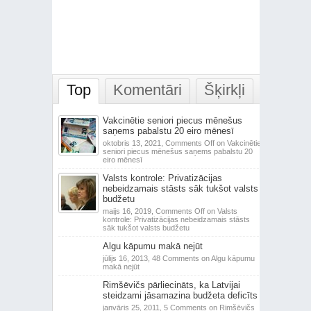
Top
Komentāri
Šķirkļi
Vakcinētie seniori piecus mēnešus
saņems pabalstu 20 eiro mēnesī
oktobris 13, 2021,
Comments Off
on Vakcinētie
seniori piecus mēnešus saņems pabalstu 20
eiro mēnesī
Valsts kontrole: Privatizācijas
nebeidzamais stāsts sāk tukšot valsts
budžetu
maijs 16, 2019,
Comments Off
on Valsts
kontrole: Privatizācijas nebeidzamais stāsts
sāk tukšot valsts budžetu
Algu kāpumu makā nejūt
jūlijs 16, 2013,
48 Comments
on Algu kāpumu
makā nejūt
Rimšēvičs pārliecināts, ka Latvijai
steidzami jāsamazina budžeta deficīts
janvāris 25, 2011,
5 Comments
on Rimšēvičs