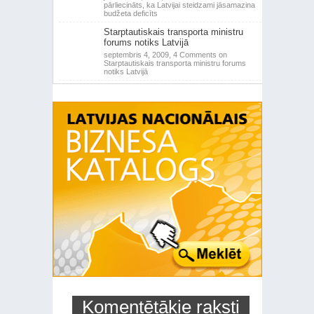
pārliecināts, ka Latvijai steidzami jāsamazina
budžeta deficīts
Starptautiskais transporta ministru
forums notiks Latvijā
septembris 4, 2009,
4 Comments
on
Starptautiskais transporta ministru forums
notiks Latvijā
Komentētākie raksti