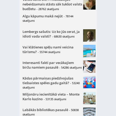
nebeidzamais stāsts sāk tukšot valsts
budžetu
- 28762 skatījumi
Algu kāpumu makā nejūt
- 78144
skatījumi
Lembergs sašutis: Uz ko jūs cerat, ja
idioti vada valsti?
- 68630 skatījumi
Vai klātienes spēļu nami veicina
tūrismu?
- 55744 skatījumi
Interesanti fakti par vecākajiem
biržu namiem pasaulē
- 54286 skatījumi
Kādas pārmaiņas piedzīvojušas
tiešsaistes spēles gadu gaitā?
- 53240
skatījumi
Miljonāru iecienītākā vieta – Monte
Karlo kazino
- 53135 skatījumi
Labākās bibliotēkas pasaulē
- 50838
skatījumi