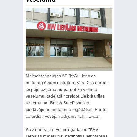
Maksātnespējīgas AS “KVV Liepājas
metalurgs” administratore Vita Dika neredz
iespēju uzņēmumu pārdot kā vienotu
veselumu, tādējādi noraidot Lielbritānijas
uzņēmuma “British Steel” izteikto
piedāvājumu metalurgu iegādāties. Par to
ceturdien vēstīja raidījums “LNT ziņas”.
Kā zināms, par vēlmi iegādāties “KVV
Liepājas metalurgs” paziņojis Lielbritānijas