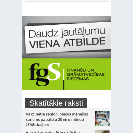
Skatītākie raksti
Vakcinētie seniori piecus mēnešus
saņems pabalstu 20 eiro mēnesī
-
23705 skatījumi
Valsts kontrole: Privatizācijas