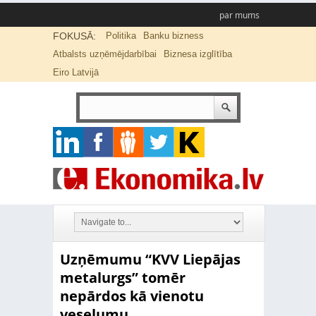
par mums
FOKUSĀ:
Politika
Banku bizness
Atbalsts uzņēmējdarbībai
Biznesa izglītība
Eiro Latvijā
Uzņēmumu “KVV Liepājas
metalurgs” tomēr
nepārdos kā vienotu
veselumu