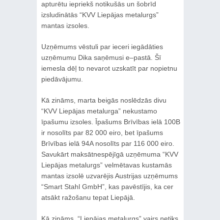
apturētu iepriekš notikušās un šobrīd
izsludinātās “KVV Liepājas metalurgs”
mantas izsoles.
Uzņēmums vēstuli par ieceri iegādāties
uzņēmumu Dika saņēmusi e–pastā. Šī
iemesla dēļ to nevarot uzskatīt par nopietnu
piedāvājumu.
Kā zināms, marta beigās noslēdzās divu
“KVV Liepājas metalurga” nekustamo
īpašumu izsoles. Īpašums Brīvības ielā 100B
ir nosolīts par 82 000 eiro, bet īpašums
Brīvības ielā 94A nosolīts par 116 000 eiro.
Savukārt maksātnespējīgā uzņēmuma “KVV
Liepājas metalurgs” velmētavas kustamās
mantas izsolē uzvarējis Austrijas uzņēmums
“Smart Stahl GmbH”, kas pavēstījis, ka cer
atsākt ražošanu tepat Liepājā.
Kā zināms, “Liepājas metalurgs” vairs netiks