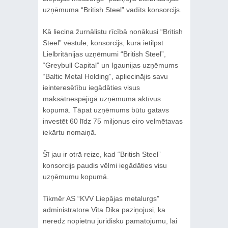
uzņēmuma “British Steel” vadīts konsorcijs.
Kā liecina žurnālistu rīcībā nonākusi “British
Steel” vēstule, konsorcijs, kurā ietilpst
Lielbritānijas uzņēmumi “British Steel”,
“Greybull Capital” un Igaunijas uzņēmums
“Baltic Metal Holding”, apliecinājis savu
ieinteresētību iegādāties visus
maksātnespējīgā uzņēmuma aktīvus
kopumā. Tāpat uzņēmums būtu gatavs
investēt 60 līdz 75 miljonus eiro velmētavas
iekārtu nomaiņā.
Šī jau ir otrā reize, kad “British Steel”
konsorcijs paudis vēlmi iegādāties visu
uzņēmumu kopumā.
Tikmēr AS “KVV Liepājas metalurgs”
administratore Vita Dika paziņojusi, ka
neredz nopietnu juridisku pamatojumu, lai