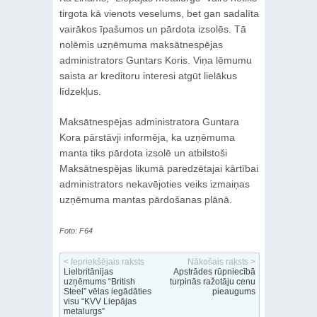
tirgota kā vienots veselums, bet gan sadalīta
vairākos īpašumos un pārdota izsolēs. Tā
nolēmis uzņēmuma maksātnespējas
administrators Guntars Koris. Viņa lēmumu
saista ar kreditoru interesi atgūt lielākus
līdzekļus.
Maksātnespējas administratora Guntara
Kora pārstāvji informēja, ka uzņēmuma
manta tiks pārdota izsolē un atbilstoši
Maksātnespējas likumā paredzētajai kārtībai
administrators nekavējoties veiks izmaiņas
uzņēmuma mantas pārdošanas plānā.
Foto: F64
< Iepriekšējais raksts
Nākošais raksts >
Lielbritānijas
Apstrādes rūpniecībā
uzņēmums “British
turpinās ražotāju cenu
Steel” vēlas iegādāties
pieaugums
visu “KVV Liepājas
metalurgs”