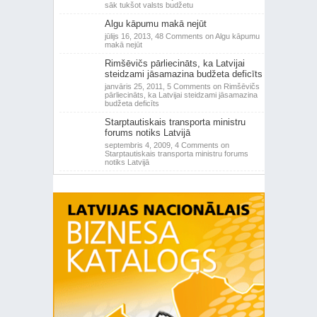
sāk tukšot valsts budžetu
Algu kāpumu makā nejūt
jūlijs 16, 2013,
48 Comments
on Algu kāpumu
makā nejūt
Rimšēvičs pārliecināts, ka Latvijai
steidzami jāsamazina budžeta deficīts
janvāris 25, 2011,
5 Comments
on Rimšēvičs
pārliecināts, ka Latvijai steidzami jāsamazina
budžeta deficīts
Starptautiskais transporta ministru
forums notiks Latvijā
septembris 4, 2009,
4 Comments
on
Starptautiskais transporta ministru forums
notiks Latvijā