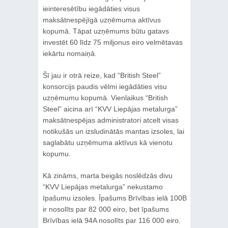
ieinteresētību iegādāties visus
maksātnespējīgā uzņēmuma aktīvus
kopumā. Tāpat uzņēmums būtu gatavs
investēt 60 līdz 75 miljonus eiro velmētavas
iekārtu nomaiņā.
Šī jau ir otrā reize, kad “British Steel”
konsorcijs paudis vēlmi iegādāties visu
uzņēmumu kopumā. Vienlaikus “British
Steel” aicina arī “KVV Liepājas metalurga”
maksātnespējas administratori atcelt visas
notikušās un izsludinātās mantas izsoles, lai
saglabātu uzņēmuma aktīvus kā vienotu
kopumu.
Kā zināms, marta beigās noslēdzās divu
“KVV Liepājas metalurga” nekustamo
īpašumu izsoles. Īpašums Brīvības ielā 100B
ir nosolīts par 82 000 eiro, bet īpašums
Brīvības ielā 94A nosolīts par 116 000 eiro.