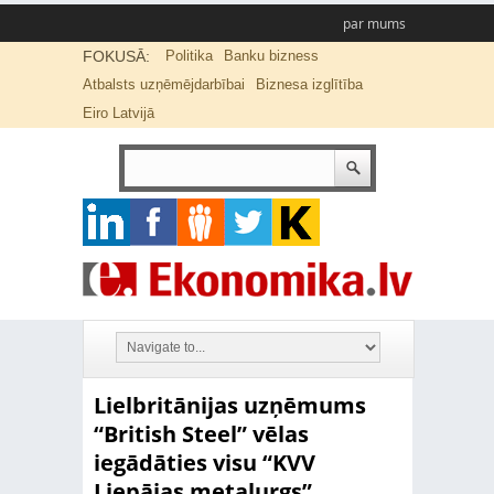
par mums
FOKUSĀ:
Politika
Banku bizness
Atbalsts uzņēmējdarbībai
Biznesa izglītība
Eiro Latvijā
Lielbritānijas uzņēmums
“British Steel” vēlas
iegādāties visu “KVV
Liepājas metalurgs”