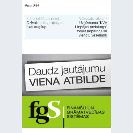
Foto: F64
< Iepriekšējais raksts
Nākošais raksts >
Dzīvokļu cenas dodas
Uzņēmumu “KVV
tikai augšup
Liepājas metalurgs”
tomēr nepārdos kā
vienotu veselumu