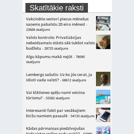
Skatītākie raksti
Vakcinētie seniori piecus mēnešus
saņems pabalstu 20 eiro mēnesī
-
23668 skatījumi
Valsts kontrole: Privatizācijas
nebeidzamais stāsts sāk tukšot valsts
budžetu
- 28725 skatījumi
Algu kāpumu makā nejūt
- 78090
skatījumi
Lembergs sašutis: Uz ko jūs cerat, ja
idioti vada valsti?
- 68612 skatījumi
Vai klātienes spēļu nami veicina
tūrismu?
- 55582 skatījumi
Interesanti fakti par vecākajiem
biržu namiem pasaulē
- 54133 skatījumi
Kādas pārmaiņas piedzīvojušas
tiešsaistes spēles gadu gaitā?
- 53089