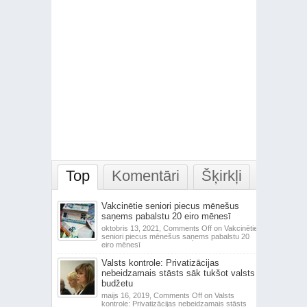
Top
Komentāri
Šķirkļi
Vakcinētie seniori piecus mēnešus
saņems pabalstu 20 eiro mēnesī
oktobris 13, 2021,
Comments Off
on Vakcinētie
seniori piecus mēnešus saņems pabalstu 20
eiro mēnesī
Valsts kontrole: Privatizācijas
nebeidzamais stāsts sāk tukšot valsts
budžetu
maijs 16, 2019,
Comments Off
on Valsts
kontrole: Privatizācijas nebeidzamais stāsts