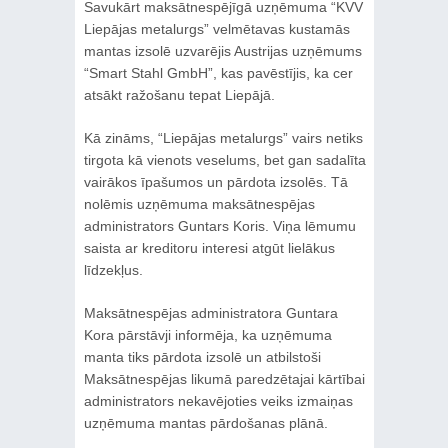
Savukārt maksātnespējīgā uzņēmuma “KVV
Liepājas metalurgs” velmētavas kustamās
mantas izsolē uzvarējis Austrijas uzņēmums
“Smart Stahl GmbH”, kas pavēstījis, ka cer
atsākt ražošanu tepat Liepājā.
Kā zināms, “Liepājas metalurgs” vairs netiks
tirgota kā vienots veselums, bet gan sadalīta
vairākos īpašumos un pārdota izsolēs. Tā
nolēmis uzņēmuma maksātnespējas
administrators Guntars Koris. Viņa lēmumu
saista ar kreditoru interesi atgūt lielākus
līdzekļus.
Maksātnespējas administratora Guntara
Kora pārstāvji informēja, ka uzņēmuma
manta tiks pārdota izsolē un atbilstoši
Maksātnespējas likumā paredzētajai kārtībai
administrators nekavējoties veiks izmaiņas
uzņēmuma mantas pārdošanas plānā.