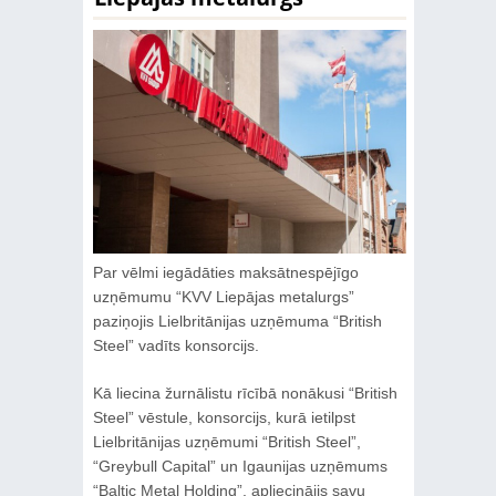
Par vēlmi iegādāties maksātnespējīgo
uzņēmumu “KVV Liepājas metalurgs”
paziņojis Lielbritānijas uzņēmuma “British
Steel” vadīts konsorcijs.
Kā liecina žurnālistu rīcībā nonākusi “British
Steel” vēstule, konsorcijs, kurā ietilpst
Lielbritānijas uzņēmumi “British Steel”,
“Greybull Capital” un Igaunijas uzņēmums
“Baltic Metal Holding”, apliecinājis savu