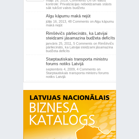
maijs 16, 2019,
Comments Off
on Valsts
kontrole: Privatizācijas nebeidzamais stāsts
sāk tukšot valsts budžetu
Algu kāpumu makā nejūt
jūlijs 16, 2013,
48 Comments
on Algu kāpumu
makā nejūt
Rimšēvičs pārliecināts, ka Latvijai
steidzami jāsamazina budžeta deficīts
janvāris 25, 2011,
5 Comments
on Rimšēvičs
pārliecināts, ka Latvijai steidzami jāsamazina
budžeta deficīts
Starptautiskais transporta ministru
forums notiks Latvijā
septembris 4, 2009,
4 Comments
on
Starptautiskais transporta ministru forums
notiks Latvijā