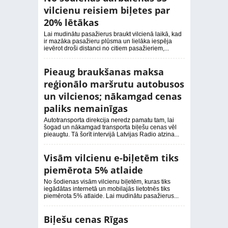
vilcienu reisiem biļetes par
20% lētākas
Lai mudinātu pasažierus braukt vilcienā laikā, kad
ir mazāka pasažieru plūsma un lielāka iespēja
ievērot droši distanci no citiem pasažieriem,...
Pieaug braukšanas maksa
reģionālo maršrutu autobusos
un vilcienos; nākamgad cenas
paliks nemainīgas
Autotransporta direkcija neredz pamatu tam, lai
šogad un nākamgad transporta biļešu cenas vēl
pieaugtu. Tā šorīt intervijā Latvijas Radio atzina...
Visām vilcienu e-biļetēm tiks
piemērota 5% atlaide
No šodienas visām vilcienu biļetēm, kuras tiks
iegādātas internetā un mobilajās lietotnēs tiks
piemērota 5% atlaide. Lai mudinātu pasažierus...
Biļešu cenas Rīgas