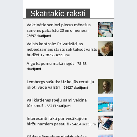
Skatītākie raksti
Vakcinētie seniori piecus mēnešus
saņems pabalstu 20 eiro mēnesī
-
23697 skatījumi
Valsts kontrole: Privatizācijas
nebeidzamais stāsts sāk tukšot valsts
budžetu
- 28756 skatījumi
Algu kāpumu makā nejūt
- 78135
skatījumi
Lembergs sašutis: Uz ko jūs cerat, ja
idioti vada valsti?
- 68627 skatījumi
Vai klātienes spēļu nami veicina
tūrismu?
- 55713 skatījumi
Interesanti fakti par vecākajiem
biržu namiem pasaulē
- 54254 skatījumi
Kādas pārmaiņas piedzīvojušas