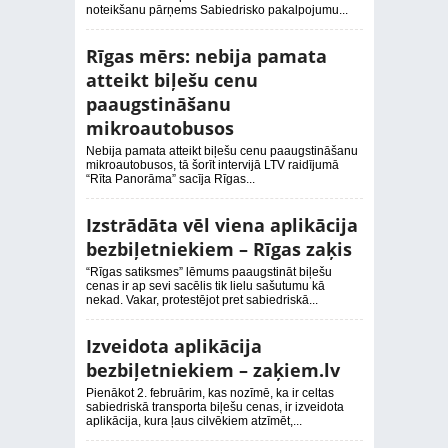
noteikšanu pārņems Sabiedrisko pakalpojumu...
Rīgas mērs: nebija pamata
atteikt biļešu cenu
paaugstināšanu
mikroautobusos
Nebija pamata atteikt biļešu cenu paaugstināšanu
mikroautobusos, tā šorīt intervijā LTV raidījumā
“Rīta Panorāma” sacīja Rīgas...
Izstrādāta vēl viena aplikācija
bezbiļetniekiem – Rīgas zaķis
“Rīgas satiksmes” lēmums paaugstināt biļešu
cenas ir ap sevi sacēlis tik lielu sašutumu kā
nekad. Vakar, protestējot pret sabiedriskā...
Izveidota aplikācija
bezbiļetniekiem – zaķiem.lv
Pienākot 2. februārim, kas nozīmē, ka ir celtas
sabiedriskā transporta biļešu cenas, ir izveidota
aplikācija, kura ļaus cilvēkiem atzīmēt,...