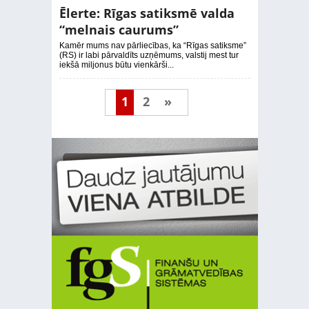
Ēlerte: Rīgas satiksmē valda
“melnais caurums”
Kamēr mums nav pārliecības, ka “Rīgas satiksme”
(RS) ir labi pārvaldīts uzņēmums, valstij mest tur
iekšā miljonus būtu vienkārši...
1
2
»