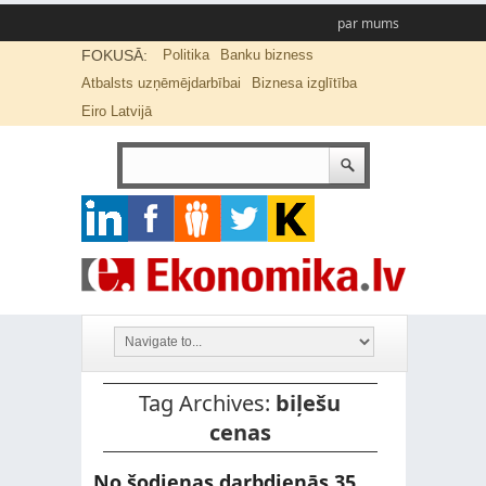
par mums
FOKUSĀ:
Politika
Banku bizness
Atbalsts uzņēmējdarbībai
Biznesa izglītība
Eiro Latvijā
Tag Archives:
biļešu
cenas
No šodienas darbdienās 35