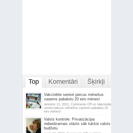
Top
Komentāri
Šķirkļi
Vakcinētie seniori piecus mēnešus
saņems pabalstu 20 eiro mēnesī
oktobris 13, 2021,
Comments Off
on Vakcinētie
seniori piecus mēnešus saņems pabalstu 20
eiro mēnesī
Valsts kontrole: Privatizācijas
nebeidzamais stāsts sāk tukšot valsts
budžetu