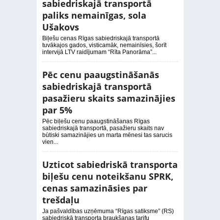
sabiedriskajā transportā
paliks nemainīgas, sola
Ušakovs
Biļešu cenas Rīgas sabiedriskajā transportā
tuvākajos gados, visticamāk, nemainīsies, šorīt
intervijā LTV raidījumam “Rīta Panorāma”...
Pēc cenu paaugstināšanās
sabiedriskajā transportā
pasažieru skaits samazinājies
par 5%
Pēc biļešu cenu paaugstināšanas Rīgas
sabiedriskajā transportā, pasažieru skaits nav
būtiski samazinājies un marta mēnesi tas sarucis
vien...
Uzticot sabiedriskā transporta
biļešu cenu noteikšanu SPRK,
cenas samazināsies par
trešdaļu
Ja pašvaldības uzņēmuma “Rīgas satiksme” (RS)
sabiedriskā transporta braukšanas tarifu