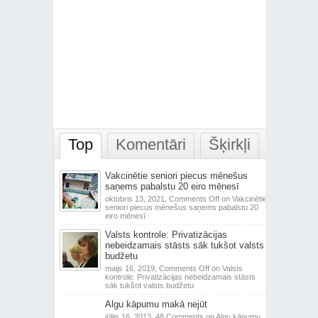
Top
Komentāri
Šķirkļi
Vakcinētie seniori piecus mēnešus
saņems pabalstu 20 eiro mēnesī
oktobris 13, 2021,
Comments Off
on Vakcinētie
seniori piecus mēnešus saņems pabalstu 20
eiro mēnesī
Valsts kontrole: Privatizācijas
nebeidzamais stāsts sāk tukšot valsts
budžetu
maijs 16, 2019,
Comments Off
on Valsts
kontrole: Privatizācijas nebeidzamais stāsts
sāk tukšot valsts budžetu
Algu kāpumu makā nejūt
jūlijs 16, 2013,
48 Comments
on Algu kāpumu