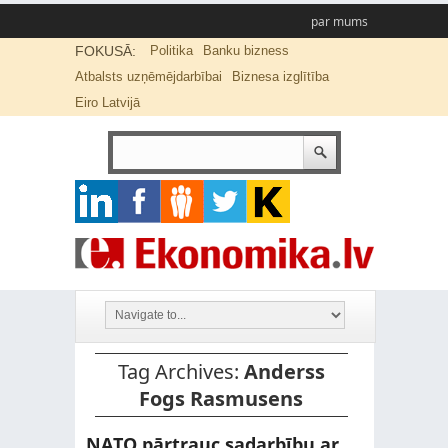
par mums
FOKUSĀ:
Politika
Banku bizness
Atbalsts uzņēmējdarbībai
Biznesa izglītība
Eiro Latvijā
Tag Archives:
Anderss
Fogs Rasmusens
NATO pārtrauc sadarbību ar