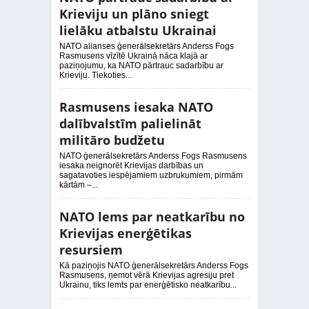
Krieviju un plāno sniegt
lielāku atbalstu Ukrainai
NATO alianses ģenerālsekretārs Anderss Fogs
Rasmusens vīzītē Ukrainā nāca klajā ar
paziņojumu, ka NATO pārtrauc sadarbību ar
Krieviju. Tiekoties...
Rasmusens iesaka NATO
dalībvalstīm palielināt
militāro budžetu
NATO ģenerālsekretārs Anderss Fogs Rasmusens
iesaka neignorēt Krievijas darbības un
sagatavoties iespējamiem uzbrukumiem, pirmām
kārtām –...
NATO lems par neatkarību no
Krievijas enerģētikas
resursiem
Kā paziņojis NATO ģenerālsekretārs Anderss Fogs
Rasmusens, ņemot vērā Krievijas agresiju pret
Ukrainu, tiks lemts par enerģētisko neatkarību...