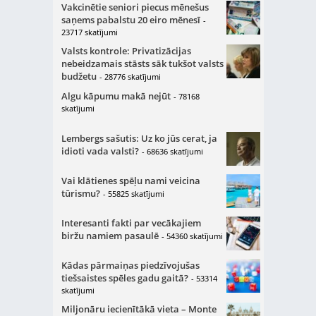
Vakcinētie seniori piecus mēnešus
saņems pabalstu 20 eiro mēnesī
-
23717 skatījumi
Valsts kontrole: Privatizācijas
nebeidzamais stāsts sāk tukšot valsts
budžetu
- 28776 skatījumi
Algu kāpumu makā nejūt
- 78168
skatījumi
Lembergs sašutis: Uz ko jūs cerat, ja
idioti vada valsti?
- 68636 skatījumi
Vai klātienes spēļu nami veicina
tūrismu?
- 55825 skatījumi
Interesanti fakti par vecākajiem
biržu namiem pasaulē
- 54360 skatījumi
Kādas pārmaiņas piedzīvojušas
tiešsaistes spēles gadu gaitā?
- 53314
skatījumi
Miljonāru iecienītākā vieta – Monte