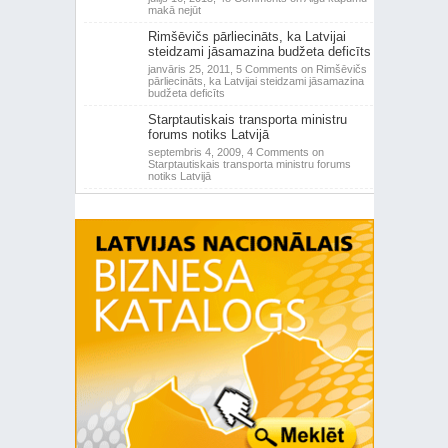
makā nejūt
Rimšēvičs pārliecināts, ka Latvijai
steidzami jāsamazina budžeta deficīts
janvāris 25, 2011,
5 Comments
on Rimšēvičs
pārliecināts, ka Latvijai steidzami jāsamazina
budžeta deficīts
Starptautiskais transporta ministru
forums notiks Latvijā
septembris 4, 2009,
4 Comments
on
Starptautiskais transporta ministru forums
notiks Latvijā