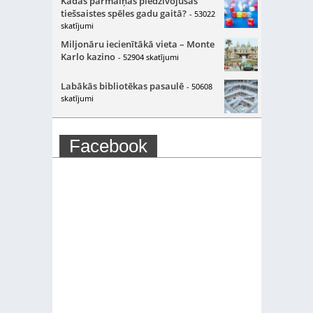
Kādas pārmaiņas piedzīvojušas
tiešsaistes spēles gadu gaitā?
- 53022
skatījumi
Miljonāru iecienītākā vieta – Monte
Karlo kazino
- 52904 skatījumi
Labākās bibliotēkas pasaulē
- 50608
skatījumi
Facebook