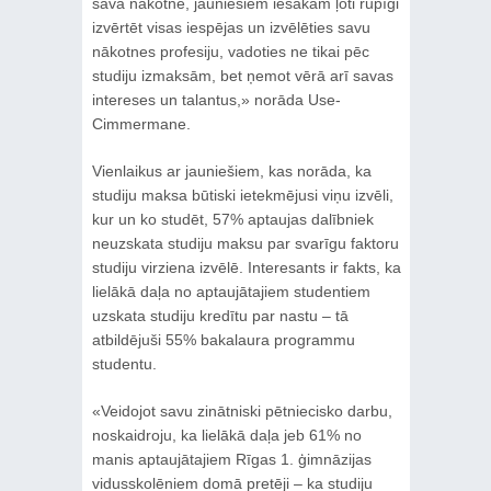
savā nākotnē, jauniešiem iesakām ļoti rūpīgi
izvērtēt visas iespējas un izvēlēties savu
nākotnes profesiju, vadoties ne tikai pēc
studiju izmaksām, bet ņemot vērā arī savas
intereses un talantus,» norāda Use-
Cimmermane.
Vienlaikus ar jauniešiem, kas norāda, ka
studiju maksa būtiski ietekmējusi viņu izvēli,
kur un ko studēt, 57% aptaujas dalībniek
neuzskata studiju maksu par svarīgu faktoru
studiju virziena izvēlē. Interesants ir fakts, ka
lielākā daļa no aptaujātajiem studentiem
uzskata studiju kredītu par nastu – tā
atbildējuši 55% bakalaura programmu
studentu.
«Veidojot savu zinātniski pētniecisko darbu,
noskaidroju, ka lielākā daļa jeb 61% no
manis aptaujātajiem Rīgas 1. ģimnāzijas
vidusskolēniem domā pretēji – ka studiju