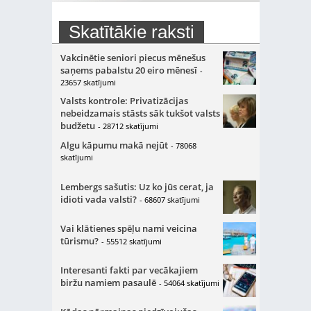
Skatītākie raksti
Vakcinētie seniori piecus mēnešus
saņems pabalstu 20 eiro mēnesī
-
23657 skatījumi
Valsts kontrole: Privatizācijas
nebeidzamais stāsts sāk tukšot valsts
budžetu
- 28712 skatījumi
Algu kāpumu makā nejūt
- 78068
skatījumi
Lembergs sašutis: Uz ko jūs cerat, ja
idioti vada valsti?
- 68607 skatījumi
Vai klātienes spēļu nami veicina
tūrismu?
- 55512 skatījumi
Interesanti fakti par vecākajiem
biržu namiem pasaulē
- 54064 skatījumi