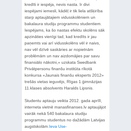
kredīti ir iespēja, nevis nasta. Ir divi
iespējami iemesli, kādēļ ir tik liela atšķirība
starp aptaujātajiem vidusskolēniem un
bakalaura studiju programmu studentiem.
Iespējams, ka šo nastas efektu skolēns sāk
apzināties vienīgi tad, kad kredīts ir jau
paņemts vai arī vidusskolēns vēl ir naivs,
nav vēl dzīvē saskāries ar nopietnām
problēmām un nav aizdomājies par savu
finansiālo nākotni,» uzskata Swedbank
Privātpersonu finanšu institūta rīkotā
konkursa «Jaunais finanšu eksperts 2012»
trešās vietas ieguvējs, Rīgas 1.ģimnāzijas
11.klases absolvents Haralds Lipsnis.
Studentu aptauju veikta 2012. gada aprīlī,
interneta vietnē manasfinanses.lv aptaujājot
vairāk nekā 540 bakalaura studiju
programmu studentus no dažādām Latvijas
augstskolām.
Ieva Use-