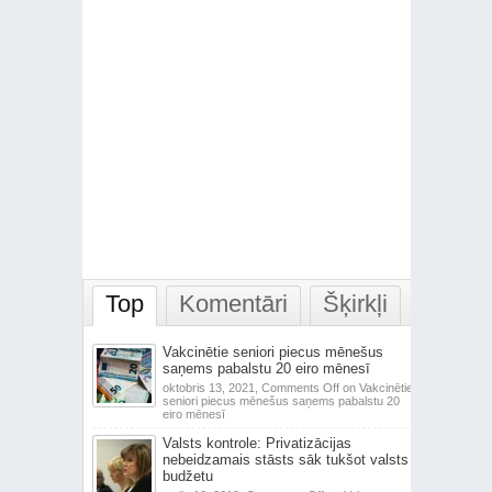
Top
Komentāri
Šķirkļi
Vakcinētie seniori piecus mēnešus
saņems pabalstu 20 eiro mēnesī
oktobris 13, 2021,
Comments Off
on Vakcinētie
seniori piecus mēnešus saņems pabalstu 20
eiro mēnesī
Valsts kontrole: Privatizācijas
nebeidzamais stāsts sāk tukšot valsts
budžetu