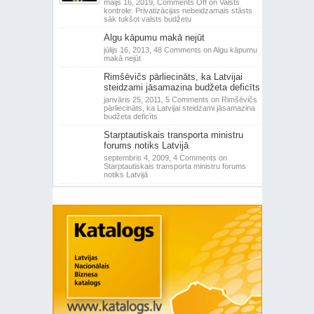
maijs 16, 2019,
Comments Off
on Valsts
kontrole: Privatizācijas nebeidzamais stāsts
sāk tukšot valsts budžetu
Algu kāpumu makā nejūt
jūlijs 16, 2013,
48 Comments
on Algu kāpumu
makā nejūt
Rimšēvičs pārliecināts, ka Latvijai
steidzami jāsamazina budžeta deficīts
janvāris 25, 2011,
5 Comments
on Rimšēvičs
pārliecināts, ka Latvijai steidzami jāsamazina
budžeta deficīts
Starptautiskais transporta ministru
forums notiks Latvijā
septembris 4, 2009,
4 Comments
on
Starptautiskais transporta ministru forums
notiks Latvijā