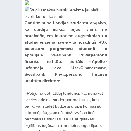
Gandrīz puse Latvijas studentu apgalvo,
ka studiju maksa bijusi viens no
noteicošajiem faktoriem augstskolas un
studiju virziena izvēlē – tā norādījuši 43%
bakalaura programmu studenti, ko
aptaujāja Swedbank Privātpersonu
finanšu institūts, portālu «Apollo»
informēja Ieva Use-Cimmermane,
Swedbank Privātpersonu finanšu
institūta direktore.
«Pētījuma dati atklāj tendenci, ka, nonākot
izvēles priekšā studēt par maksu to, kas
patīk, vai studēt budžeta grupā ko mazāk
interesējošu, jaunieši bieži izvēlas tieši
bezmaksas studijas. Tā kā augstākās
izglītības iegūšana ir nopietns ieguldījums