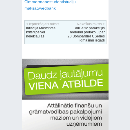
Cimmermane
studenti
studiju
maksa
Swedbank
< Iepriekšējais raksts
Nākošais raksts >
Inflācija Māstrihtas
airBaltic parakstījis
kritērijos vēl
nodomu protokolu par
neiekļaujas
20 Bombardier CSeries
lidmašīnu iegādi