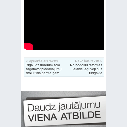
< Iepriekšējais raksts
Nākošais raksts >
Rīga līdz rudenim sola
No nodokļu reformas
sagatavot piedāvājumu
lielākie ieguvēji būs
skolu tīkla pārmaiņām
turīgākie