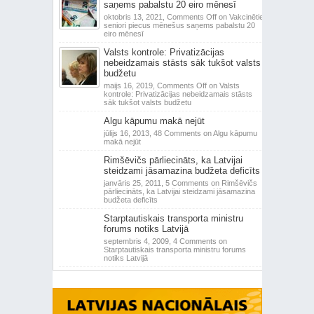
saņems pabalstu 20 eiro mēnesī
oktobris 13, 2021,
Comments Off
on Vakcinētie
seniori piecus mēnešus saņems pabalstu 20
eiro mēnesī
Valsts kontrole: Privatizācijas
nebeidzamais stāsts sāk tukšot valsts
budžetu
maijs 16, 2019,
Comments Off
on Valsts
kontrole: Privatizācijas nebeidzamais stāsts
sāk tukšot valsts budžetu
Algu kāpumu makā nejūt
jūlijs 16, 2013,
48 Comments
on Algu kāpumu
makā nejūt
Rimšēvičs pārliecināts, ka Latvijai
steidzami jāsamazina budžeta deficīts
janvāris 25, 2011,
5 Comments
on Rimšēvičs
pārliecināts, ka Latvijai steidzami jāsamazina
budžeta deficīts
Starptautiskais transporta ministru
forums notiks Latvijā
septembris 4, 2009,
4 Comments
on
Starptautiskais transporta ministru forums
notiks Latvijā