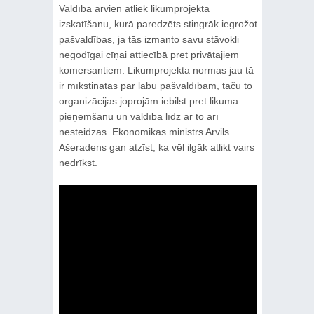
Valdība arvien atliek likumprojekta
izskatīšanu, kurā paredzēts stingrāk iegrožot
pašvaldības, ja tās izmanto savu stāvokli
negodīgai cīņai attiecībā pret privātajiem
komersantiem. Likumprojekta normas jau tā
ir mīkstinātas par labu pašvaldībām, taču to
organizācijas joprojām iebilst pret likuma
pieņemšanu un valdība līdz ar to arī
nesteidzas. Ekonomikas ministrs Arvils
Ašeradens gan atzīst, ka vēl ilgāk atlikt vairs
nedrīkst.