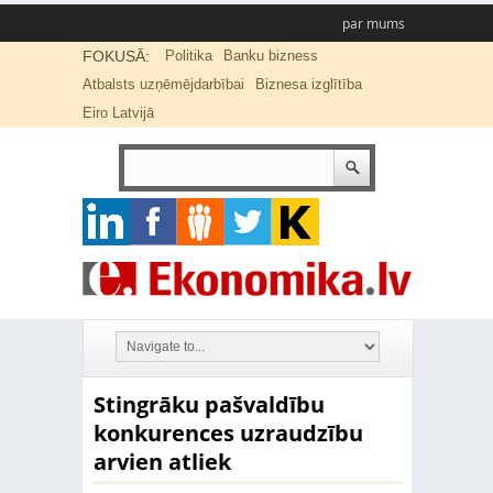
par mums
FOKUSĀ:
Politika
Banku bizness
Atbalsts uzņēmējdarbībai
Biznesa izglītība
Eiro Latvijā
Stingrāku pašvaldību
konkurences uzraudzību
arvien atliek