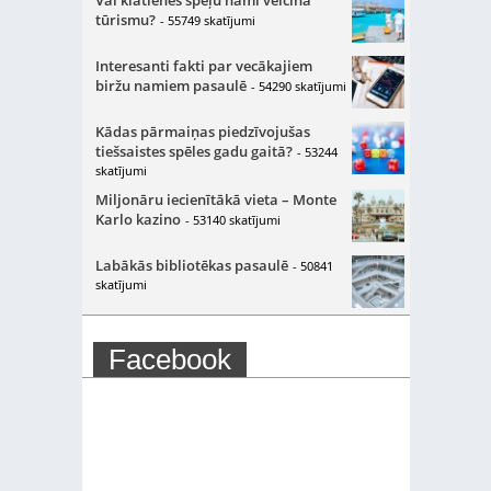
Vai klātienes spēļu nami veicina
tūrismu?
- 55749 skatījumi
Interesanti fakti par vecākajiem
biržu namiem pasaulē
- 54290 skatījumi
Kādas pārmaiņas piedzīvojušas
tiešsaistes spēles gadu gaitā?
- 53244
skatījumi
Miljonāru iecienītākā vieta – Monte
Karlo kazino
- 53140 skatījumi
Labākās bibliotēkas pasaulē
- 50841
skatījumi
Facebook