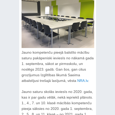
Jauno kompetenču pieejā balstīto mācību
saturu pakāpeniski ieviesīs no nākamā gada
1. septembra, sākot ar pirmsskolu, un
noslēgs 2023. gadā. Gan šos, gan citus
grozījumus Izglītības likumā Saeima
atbalstījusi trešajā lasījumā, vēsta
NRA.lv
.
Jauno saturu skolās ieviesīs no 2020. gada,
kas ir par gadu vēlāk, nekā iepriekš plānots.
1., 4., 7. un 10. klasē mācībās kompetenču
pieeja sāksies no 2020. gada 1. septembra,
2., 5., 8. un 11. klasē – no 2021. gada 1.