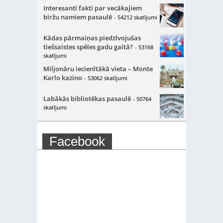
Interesanti fakti par vecākajiem
biržu namiem pasaulē
- 54212 skatījumi
Kādas pārmaiņas piedzīvojušas
tiešsaistes spēles gadu gaitā?
- 53168
skatījumi
Miljonāru iecienītākā vieta – Monte
Karlo kazino
- 53062 skatījumi
Labākās bibliotēkas pasaulē
- 50764
skatījumi
Facebook