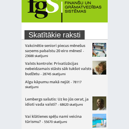
Skatītākie raksti
Vakcinētie seniori piecus mēnešus
saņems pabalstu 20 eiro mēnesī
-
23688 skatījumi
Valsts kontrole: Privatizācijas
nebeidzamais stāsts sāk tukšot valsts
budžetu
- 28745 skatījumi
Algu kāpumu makā nejūt
- 78117
skatījumi
Lembergs sašutis: Uz ko jūs cerat, ja
idioti vada valsti?
- 68620 skatījumi
Vai klātienes spēļu nami veicina
tūrismu?
- 55670 skatījumi