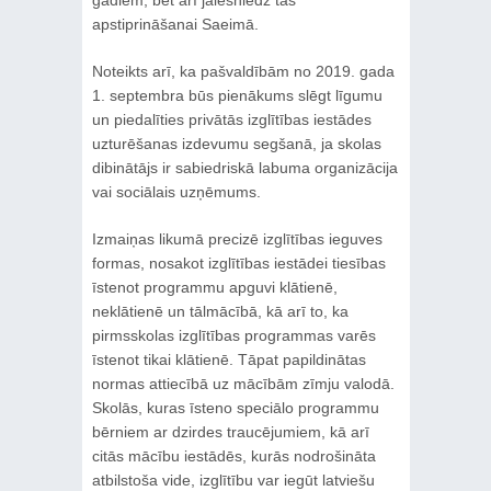
gadiem, bet arī jāiesniedz tās
apstiprināšanai Saeimā.
Noteikts arī, ka pašvaldībām no 2019. gada
1. septembra būs pienākums slēgt līgumu
un piedalīties privātās izglītības iestādes
uzturēšanas izdevumu segšanā, ja skolas
dibinātājs ir sabiedriskā labuma organizācija
vai sociālais uzņēmums.
Izmaiņas likumā precizē izglītības ieguves
formas, nosakot izglītības iestādei tiesības
īstenot programmu apguvi klātienē,
neklātienē un tālmācībā, kā arī to, ka
pirmsskolas izglītības programmas varēs
īstenot tikai klātienē. Tāpat papildinātas
normas attiecībā uz mācībām zīmju valodā.
Skolās, kuras īsteno speciālo programmu
bērniem ar dzirdes traucējumiem, kā arī
citās mācību iestādēs, kurās nodrošināta
atbilstoša vide, izglītību var iegūt latviešu