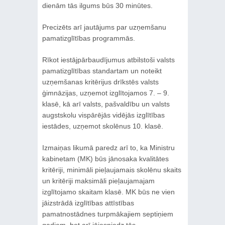
dienām tās ilgums būs 30 minūtes.
Precizēts arī jautājums par uzņemšanu
pamatizglītības programmās.
Rīkot iestājpārbaudījumus atbilstoši valsts
pamatizglītības standartam un noteikt
uzņemšanas kritērijus drīkstēs valsts
ģimnāzijas, uzņemot izglītojamos 7. – 9.
klasē, kā arī valsts, pašvaldību un valsts
augstskolu vispārējās vidējās izglītības
iestādes, uzņemot skolēnus 10. klasē.
Izmaiņas likumā paredz arī to, ka Ministru
kabinetam (MK) būs jānosaka kvalitātes
kritēriji, minimāli pieļaujamais skolēnu skaits
un kritēriji maksimāli pieļaujamajam
izglītojamo skaitam klasē. MK būs ne vien
jāizstrādā izglītības attīstības
pamatnostādnes turpmākajiem septiņiem