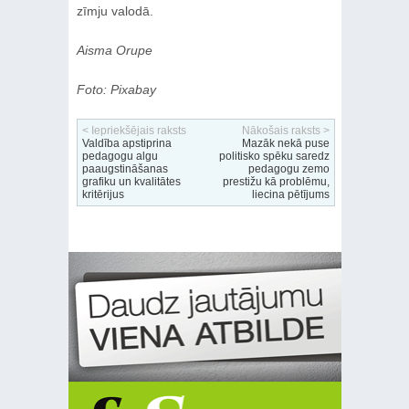
zīmju valodā.
Aisma Orupe
Foto: Pixabay
< Iepriekšējais raksts
Nākošais raksts >
Valdība apstiprina
Mazāk nekā puse
pedagogu algu
politisko spēku saredz
paaugstināšanas
pedagogu zemo
grafiku un kvalitātes
prestižu kā problēmu,
kritērijus
liecina pētījums