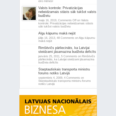
eiro mēnesī
Valsts kontrole: Privatizācijas
nebeidzamais stāsts sāk tukšot valsts
budžetu
maijs 16, 2019,
Comments Off
on Valsts
kontrole: Privatizācijas nebeidzamais stāsts
sāk tukšot valsts budžetu
Algu kāpumu makā nejūt
jūlijs 16, 2013,
48 Comments
on Algu kāpumu
makā nejūt
Rimšēvičs pārliecināts, ka Latvijai
steidzami jāsamazina budžeta deficīts
janvāris 25, 2011,
5 Comments
on Rimšēvičs
pārliecināts, ka Latvijai steidzami jāsamazina
budžeta deficīts
Starptautiskais transporta ministru
forums notiks Latvijā
septembris 4, 2009,
4 Comments
on
Starptautiskais transporta ministru forums
notiks Latvijā