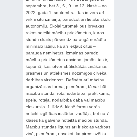
septembra, bet 3., 6., 9. un 12. klasē – no
2022. gada 1. septembra. Tas ietvers arī
virkni citu izmaiņu, paredzot arī lielāku skolu
autonomiju. Skolai turpmāk būs brīvākas
rokas noteikt mācību priekšmetus, kuros
stundu skaits pārsniedz paraugā norādīto
minimālo latiņu, kā arī iekļaut citus –
paraugā neminētus. Izmaiņas paredz
mācību priekšmetus apvienot jomās, tas ir,
kopumā, kas ietver «būtiskākās zināšanas,
prasmes un attieksmes nozīmīgos cilvēka
darbības virzienos». Definēta arī mācību
organizācijas forma, piemēram, tā var būt
mācību stunda, rotaļnodarbība, praktikums,
spēle, rotaļa, nodarbība dabā vai mācību
ekskursija. 1. līdz 6. klasē formu varēs
noteikt izglītības iestādes vadītājs, bet no 7.
klases kā galvenā noteikta mācību stunda.
Mācību stundas ilgums arī ir skolas vadības
ziņā, piemēram, nosakot, ka pirms svētku