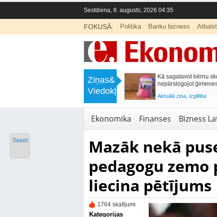
Sestdiena, 8. augusts, 2026 04:35
FOKUSĀ:
Politika
Banku bizness
Atbals
>
Labklājības ministrija rosina reformēt
Kā sagatavot bērnu sko
Ziņas&
un būtiski uzlabot vecāku pabalstu
nepārslogojot ģimene
Viedokļi
<
Aktuālā ziņa
,
Ekonomika
Aktuālā ziņa
,
Izglītība
Ekonomika
Finanses
Bizness Lat
Mazāk nekā puse
Tweet
pedagogu zemo p
liecina pētījums
1764 skatījumi
Kategorijas