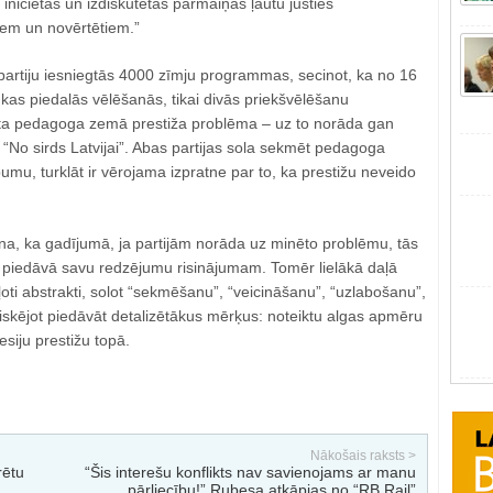
niciētas un izdiskutētas pārmaiņas ļautu justies
tiem un novērtētiem.”
 partiju iesniegtās 4000 zīmju programmas, secinot, ka no 16
 kas piedalās vēlēšanās, tikai divās priekšvēlēšanu
ta pedagoga zemā prestiža problēma – uz to norāda gan
 “No sirds Latvijai”. Abas partijas sola sekmēt pedagoga
pumu, turklāt ir vērojama izpratne par to, ka prestižu neveido
na, ka gadījumā, ja partijām norāda uz minēto problēmu, tās
i piedāvā savu redzējumu risinājumam. Tomēr lielākā daļā
ļoti abstrakti, solot “sekmēšanu”, “veicināšanu”, “uzlabošanu”,
iskējot piedāvāt detalizētākus mērķus: noteiktu algas apmēru
esiju prestižu topā.
Nākošais raksts >
rētu
“Šis interešu konflikts nav savienojams ar manu
pārliecību!” Rubesa atkāpjas no “RB Rail”