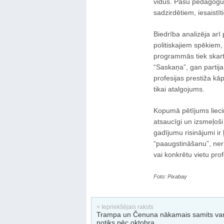
vidus. Pašu pedagogu i
sadzirdētiem, iesaistī
Biedrība analizēja arī
politiskajiem spēkiem,
programmās tiek skar
“Saskaņa”, gan partija
profesijas prestiža kā
tikai atalgojums.
Kopumā pētījums lieci
atsaucīgi un izsmeļoš
gadījumu risinājumi ir 
“paaugstināšanu”, ner
vai konkrētu vietu prof
Foto: Pixabay
< Iepriekšējais raksts
Trampa un Čenuna nākamais samits va
notiks pēc oktobra