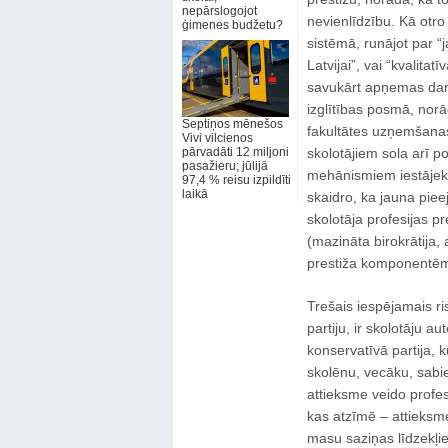
nepārslogojot
nevienlīdzību. Kā otro 
ģimenes budžetu?
sistēmā, runājot par “
Latvijai”, vai “kvalit
savukārt apņemas darī
izglītības posmā, norā
Septiņos mēnešos
fakultātes uzņemšanas
Vivi vilcienos
pārvadāti 12 miljoni
skolotājiem sola arī po
pasažieru; jūlijā
mehānismiem iestājeks
97,4 % reisu izpildīti
laikā
skaidro, ka jauna piee
skolotāja profesijas pr
(mazināta birokrātija, 
prestiža komponentē
Trešais iespējamais r
partiju, ir skolotāju 
konservatīvā partija, 
skolēnu, vecāku, sabie
attieksme veido profesi
kas atzīmē – attieksme 
masu saziņas līdzekļiem