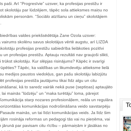
 paši. Arī “Progresīvie” uzsver, ka profesijas prestižu ir
ot skolotāju par lūdzējiem, tāpēc sola attieksmes maiņu no
bliskām personām. “Sociālo atzīšanu un cieņu” skolotājiem
.
 biedrības valdes priekšsēdētāja Zane Ozola uzsver:
 vairums skolēnu savus skolotājus vērtē augstu, arī LIZDA
kolotāju profesijas prestižu sabiedrība lielākoties pozitīvi
 un profesijas prestižu. Aptauju rezultāti nav graujoši slikti,
i trūkst skolotāju. Kur slēpjas risinājums? Kāpēc ir svarīgi
o rūpēties? Tāpēc, ka valdības un likumdevēju attieksme lielā
 medijos paustos viedokļus, gan pašu skolotāju labizjūtu
ēt profesijas prestiža jautājumu tikai līdz algu un citu
isināšanai, kā to saredz vairāk nekā puse (septiņas) aptaujāto
, lai mainās “lūdzēju” un “maka turētāju” loma, pārejot
 Komunikācija starp nozares profesionāļiem, reāla un regulāra
T
orizontālas komunikācijas nodrošināšana veido savstarpēju
Pasaule mainās, un tai līdzi komunikācijas veids. Ja līdz šim
cijām rosināja reformas un pedagogi tās vai nu pieņēma, vai
 jārunā par pavisam citu rīcību – pārmaiņām ir jāsākas no