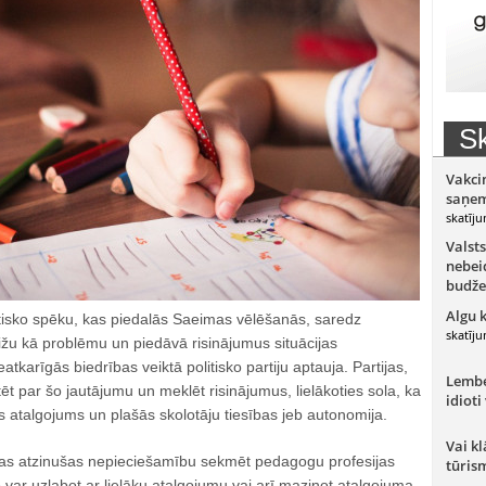
Sk
Vakci
saņem
skatīju
Valsts
nebeid
budže
Algu 
isko spēku, kas piedalās Saeimas vēlēšanās, saredz
skatīju
u kā problēmu un piedāvā risinājumus situācijas
atkarīgās biedrības veiktā politisko partiju aptauja. Partijas,
Lember
ēt par šo jautājumu un meklēt risinājumus, lielākoties sola, ka
idioti
s atalgojums un plašās skolotāju tiesības jeb autonomija.
Vai kl
, kas atzinušas nepieciešamību sekmēt pedagogu profesijas
tūris
o var uzlabot ar lielāku atalgojumu vai arī mazinot atalgojuma