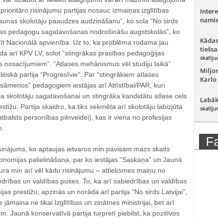
prioritāro risinājumu partijas nosauc izmaiņas izglītības
Intere
namie
jaunas skolotāju paaudzes audzināšanu”, ko sola “No sirds
atīvas pedagogu sagatavošanas nodrošināšu augstskolās”, ko
Kādas
t Nacionālā apvienība. Uz to, ka problēma rodama jau
tiešsa
da arī KPV LV, solot “stingrākas prasības pedagoģijas
skatīju
 nosacījumiem”. “Atlases mehānismus vēl studiju laikā”
Miljo
litiskā partija “Progresīvie”. Par “stingrākiem atlases
Karlo
āmenos” pedagogiem iestājas arī Attīstībai/PAR, kuri
ja skolotāju sagatavošanai un stingrāka kandidātu atlase cels
Labāk
estižu. Partija skaidro, ka tiks sekmēta arī skolotāju labizjūta
skatīju
atbalsts personības pilnveidei), kas ir viena no profesijas
m.
F
isinājums, ko aptaujas ietvaros min pavisam mazs skaits
autonomijas palielināšana, par ko iestājas “Saskaņa” un Jaunā
kura min arī vēl kādu risinājumu – attieksmes maiņu no
drības un valdības puses. To, ka arī sabiedrības un valdības
jas prestižu, apzinās un norāda arī partija “No sirds Latvijai”,
jāmaina ne tikai Izglītības un zinātnes ministrijai, bet arī
. Jaunā konservatīvā partija turpretī piebilst, ka pozitīvos