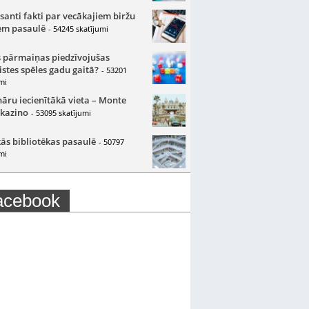
santi fakti par vecākajiem biržu
m pasaulē
- 54245 skatījumi
 pārmaiņas piedzīvojušas
istes spēles gadu gaitā?
- 53201
mi
nāru iecienītākā vieta – Monte
 kazino
- 53095 skatījumi
ās bibliotēkas pasaulē
- 50797
mi
acebook