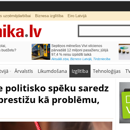
ts uzņēmējdarbībai
Biznesa izglītība
Eiro Latvijā
lai,
Septiņos mēnešos Vivi vilcienos
s budžetu?
pārvadāti 12 miljoni pasažieru; jūlijā
97,4 % reisu izpildīti laikā
Aktuālā ziņa
,
Bizness Latvijā
,
Tirdzniecība
vijā
Ārvalstīs
Likumdošana
Izglītība
Tehnoloģijas
T
 politisko spēku saredz
restižu kā problēmu,