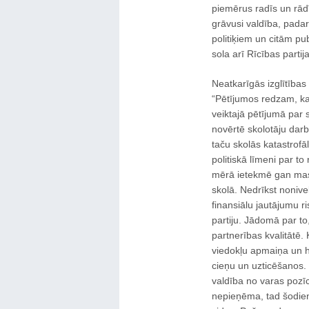
piemērus radīs un rādīs
grāvusi valdība, padar
politiķiem un citām pu
sola arī Rīcības partija
Neatkarīgās izglītības
“Pētījumos redzam, ka
veiktajā pētījumā par s
novērtē skolotāju darbu
taču skolās katastrofāl
politiskā līmeni par t
mērā ietekmē gan masu
skolā. Nedrīkst nonivel
finansiālu jautājumu r
partiju. Jādomā par to
partnerības kvalitātē.
viedokļu apmaiņa un h
cieņu un uzticēšanos. 
valdība no varas pozī
nepieņēma, tad šodien