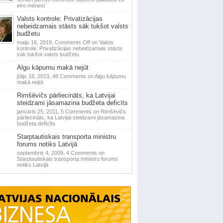
eiro mēnesī
Valsts kontrole: Privatizācijas
nebeidzamais stāsts sāk tukšot valsts
budžetu
maijs 16, 2019,
Comments Off
on Valsts
kontrole: Privatizācijas nebeidzamais stāsts
sāk tukšot valsts budžetu
Algu kāpumu makā nejūt
jūlijs 16, 2013,
48 Comments
on Algu kāpumu
makā nejūt
Rimšēvičs pārliecināts, ka Latvijai
steidzami jāsamazina budžeta deficīts
janvāris 25, 2011,
5 Comments
on Rimšēvičs
pārliecināts, ka Latvijai steidzami jāsamazina
budžeta deficīts
Starptautiskais transporta ministru
forums notiks Latvijā
septembris 4, 2009,
4 Comments
on
Starptautiskais transporta ministru forums
notiks Latvijā