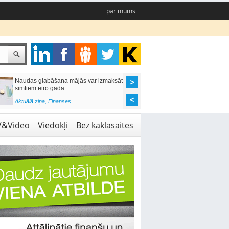
par mums
Naudas glabāšana mājās var izmaksāt
Katrs desmitais mājok
simtiem eiro gadā
pieteikums tiek noraid
kredītvēstures dēļ
Aktuālā ziņa
,
Finanses
Aktuālā ziņa
,
Finanses
V&Video
Viedokļi
Bez kaklasaites