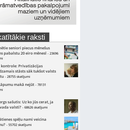
atītākie raksti
nētie seniori piecus mēnešus
s pabalstu 20 eiro mēnesī
- 23696
mi
 kontrole: Privatizācijas
zamais stāsts sāk tukšot valsts
tu
- 28755 skatījumi
kāpumu makā nejūt
- 78131
mi
gs sašutis: Uz ko jūs cerat, ja
 vada valsti?
- 68626 skatījumi
ātienes spēļu nami veicina
mu?
- 55702 skatījumi