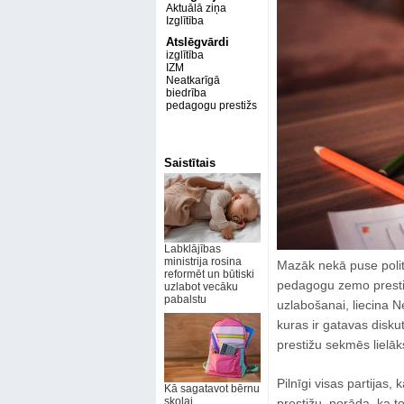
Aktuālā ziņa
Izglītība
Atslēgvārdi
izglītība
IZM
Neatkarīgā
biedrība
pedagogu prestižs
Saistītais
Labklājības
ministrija rosina
Mazāk nekā puse polit
reformēt un būtiski
pedagogu zemo prestiž
uzlabot vecāku
pabalstu
uzlabošanai, liecina Ne
kuras ir gatavas diskut
prestižu sekmēs lielāk
Pilnīgi visas partijas
Kā sagatavot bērnu
skolai,
prestižu, norāda, ka t