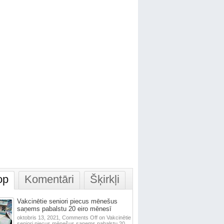
op
Komentāri
Šķirkļi
Vakcinētie seniori piecus mēnešus
saņems pabalstu 20 eiro mēnesī
oktobris 13, 2021,
Comments Off
on Vakcinētie
seniori piecus mēnešus saņems pabalstu 20