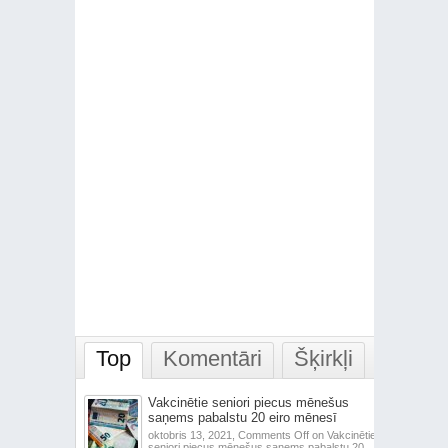
Top
Komentāri
Šķirkļi
Vakcinētie seniori piecus mēnešus
saņems pabalstu 20 eiro mēnesī
oktobris 13, 2021,
Comments Off
on Vakcinētie
seniori piecus mēnešus saņems pabalstu 20