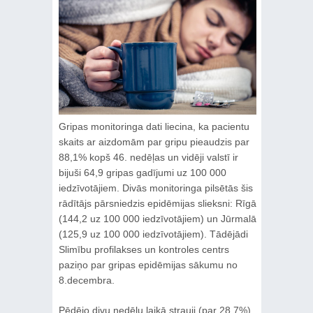
Gripas monitoringa dati liecina, ka pacientu
skaits ar aizdomām par gripu pieaudzis par
88,1% kopš 46. nedēļas un vidēji valstī ir
bijuši 64,9 gripas gadījumi uz 100 000
iedzīvotājiem. Divās monitoringa pilsētās šis
rādītājs pārsniedzis epidēmijas slieksni: Rīgā
(144,2 uz 100 000 iedzīvotājiem) un Jūrmalā
(125,9 uz 100 000 iedzīvotājiem). Tādējādi
Slimību profilakses un kontroles centrs
paziņo par gripas epidēmijas sākumu no
8.decembra.
Pēdējo divu nedēļu laikā strauji (par 28,7%)