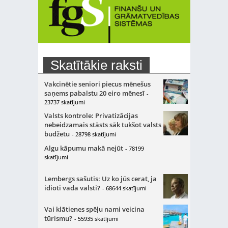
Skatītākie raksti
Vakcinētie seniori piecus mēnešus
saņems pabalstu 20 eiro mēnesī
-
23737 skatījumi
Valsts kontrole: Privatizācijas
nebeidzamais stāsts sāk tukšot valsts
budžetu
- 28798 skatījumi
Algu kāpumu makā nejūt
- 78199
skatījumi
Lembergs sašutis: Uz ko jūs cerat, ja
idioti vada valsti?
- 68644 skatījumi
Vai klātienes spēļu nami veicina
tūrismu?
- 55935 skatījumi