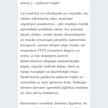
iesnas,) – palieciet mājās!
Lai izvairītos no inficēšanās un mazinātu citu
cilvēku inficēšanās risku, ievērojiet
vispārīgos pasākumus – pēc iespējas mazāk
apmeklējiet publiskas vietas, kur pulcējas
daudz cilvēku, notiek cilvēku drūzmēšanās,
un mazāk izmantojiet pārpildītu sabiedrisko
transportu, pareizi lietojiet sejas masku vai
respiratoru FFP2 (nosedzot degunu un
zodu), ja nav iespējams ievērot
distancēšanos slēgtajās sabiedriskajās
telpās, regulāri vēdiniet telpas, bieži un
rūpīgi mazgājiet vai dezinficējiet rokas.
Saslimšanas gadījumā palieciet mājās un
sazinieties ar savu ģimenes ārstu. Neļaujiet
slimiem bērniem apmeklēt izglītības iestādes
un citus bērnu kolektīvus.
Nacionālais veselības dienests atgādina, ka