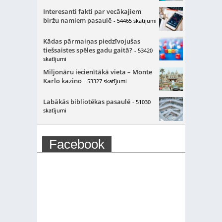
Interesanti fakti par vecākajiem
biržu namiem pasaulē
- 54465 skatījumi
Kādas pārmaiņas piedzīvojušas
tiešsaistes spēles gadu gaitā?
- 53420
skatījumi
Miljonāru iecienītākā vieta – Monte
Karlo kazino
- 53327 skatījumi
Labākās bibliotēkas pasaulē
- 51030
skatījumi
Facebook