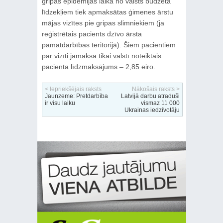
gripas epidēmijas laikā no valsts budžeta
līdzekļiem tiek apmaksātas ģimenes ārstu
mājas vizītes pie gripas slimniekiem (ja
reģistrētais pacients dzīvo ārsta
pamatdarbības teritorijā). Šiem pacientiem
par vizīti jāmaksā tikai valstī noteiktais
pacienta līdzmaksājums – 2,85 eiro.
< Iepriekšējais raksts
Nākošais raksts >
Jaunzeme: Pretdarbība
Latvijā darbu atraduši
ir visu laiku
vismaz 11 000
Ukrainas iedzīvotāju