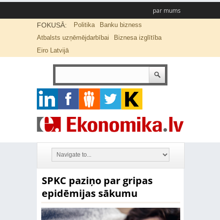
par mums
FOKUSĀ:
Politika
Banku bizness
Atbalsts uzņēmējdarbībai
Biznesa izglītība
Eiro Latvijā
SPKC paziņo par gripas
epidēmijas sākumu