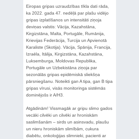
Eiropas gripas uzraudzības tīkla dati rāda,
ka 2022. gada 47. nedēļā par plašu vidējo
gripas izplatīšanos un intensitāti ziņoja
deviņas valstis: Vācija, Kazahstāna,
Kirgizstāna, Malta, Portugāle, Rumānija,
Krievijas Federācija, Turcija un Apvienotā
Karaliste (Skotija). Vācija, Spānija, Francija,
Izraēla, Itālija, Kirgizstāna, Kazahstāna,
Luksemburga, Moldovas Republika,
Portugāle un Uzbekistāna ziņoja par
sezonālās gripas epidēmiskā sliekšņa
pārsniegšanu. Noteikti gan A tipa, gan B tipa
gripas vīrusi, visās monitoringa sistēmās
dominējošs ir A/H3.
Atgādinām! Vissmagāk ar gripu slimo gados
vecāki cilvēki un cilvēki ar hroniskām
saslimšanām – sirds un asinsvadu, plaušu
un nieru hroniskām slimībām, cukura
diabētu, onkoloģijas slimnieki, pacienti ar