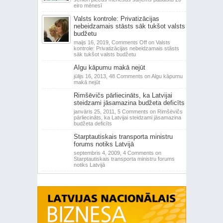
eiro mēnesī
Valsts kontrole: Privatizācijas
nebeidzamais stāsts sāk tukšot valsts
budžetu
maijs 16, 2019,
Comments Off
on Valsts
kontrole: Privatizācijas nebeidzamais stāsts
sāk tukšot valsts budžetu
Algu kāpumu makā nejūt
jūlijs 16, 2013,
48 Comments
on Algu kāpumu
makā nejūt
Rimšēvičs pārliecināts, ka Latvijai
steidzami jāsamazina budžeta deficīts
janvāris 25, 2011,
5 Comments
on Rimšēvičs
pārliecināts, ka Latvijai steidzami jāsamazina
budžeta deficīts
Starptautiskais transporta ministru
forums notiks Latvijā
septembris 4, 2009,
4 Comments
on
Starptautiskais transporta ministru forums
notiks Latvijā