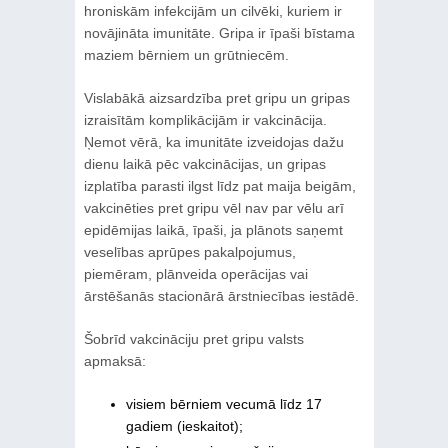
hroniskām infekcijām un cilvēki, kuriem ir
novājināta imunitāte. Gripa ir īpaši bīstama
maziem bērniem un grūtniecēm.
Vislabākā aizsardzība pret gripu un gripas
izraisītām komplikācijām ir vakcinācija.
Ņemot vērā, ka imunitāte izveidojas dažu
dienu laikā pēc vakcinācijas, un gripas
izplatība parasti ilgst līdz pat maija beigām,
vakcinēties pret gripu vēl nav par vēlu arī
epidēmijas laikā, īpaši, ja plānots saņemt
veselības aprūpes pakalpojumus,
piemēram, plānveida operācijas vai
ārstēšanās stacionārā ārstniecības iestādē.
Šobrīd vakcināciju pret gripu valsts
apmaksā:
visiem bērniem vecumā līdz 17
gadiem (ieskaitot);