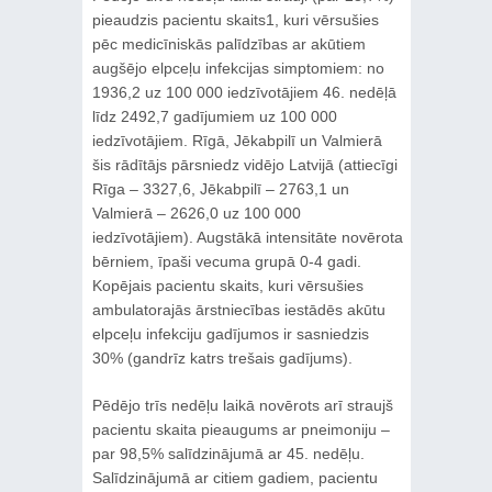
pieaudzis pacientu skaits1, kuri vērsušies
pēc medicīniskās palīdzības ar akūtiem
augšējo elpceļu infekcijas simptomiem: no
1936,2 uz 100 000 iedzīvotājiem 46. nedēļā
līdz 2492,7 gadījumiem uz 100 000
iedzīvotājiem. Rīgā, Jēkabpilī un Valmierā
šis rādītājs pārsniedz vidējo Latvijā (attiecīgi
Rīga – 3327,6, Jēkabpilī – 2763,1 un
Valmierā – 2626,0 uz 100 000
iedzīvotājiem). Augstākā intensitāte novērota
bērniem, īpaši vecuma grupā 0-4 gadi.
Kopējais pacientu skaits, kuri vērsušies
ambulatorajās ārstniecības iestādēs akūtu
elpceļu infekciju gadījumos ir sasniedzis
30% (gandrīz katrs trešais gadījums).
Pēdējo trīs nedēļu laikā novērots arī straujš
pacientu skaita pieaugums ar pneimoniju –
par 98,5% salīdzinājumā ar 45. nedēļu.
Salīdzinājumā ar citiem gadiem, pacientu