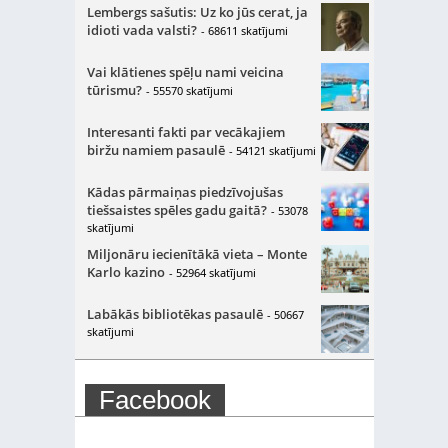
Lembergs sašutis: Uz ko jūs cerat, ja
idioti vada valsti?
- 68611 skatījumi
Vai klātienes spēļu nami veicina
tūrismu?
- 55570 skatījumi
Interesanti fakti par vecākajiem
biržu namiem pasaulē
- 54121 skatījumi
Kādas pārmaiņas piedzīvojušas
tiešsaistes spēles gadu gaitā?
- 53078
skatījumi
Miljonāru iecienītākā vieta – Monte
Karlo kazino
- 52964 skatījumi
Labākās bibliotēkas pasaulē
- 50667
skatījumi
Facebook