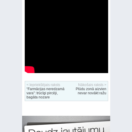
< Iepriekšējais raksts
Nākošais raksts >
“Farmācijas neredzamā
Plūdu zonā aizvien
vara”: trūcīgi pircēji,
nevar novākt ražu
bagāta nozare