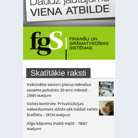
Skatītākie raksti
Vakcinētie seniori piecus mēnešus
saņems pabalstu 20 eiro mēnesī
-
23665 skatījumi
Valsts kontrole: Privatizācijas
nebeidzamais stāsts sāk tukšot valsts
budžetu
- 28724 skatījumi
Algu kāpumu makā nejūt
- 78087
skatījumi