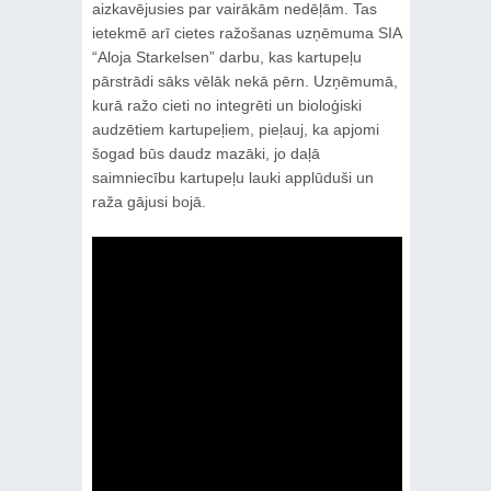
aizkavējusies par vairākām nedēļām. Tas
ietekmē arī cietes ražošanas uzņēmuma SIA
“Aloja Starkelsen” darbu, kas kartupeļu
pārstrādi sāks vēlāk nekā pērn. Uzņēmumā,
kurā ražo cieti no integrēti un bioloģiski
audzētiem kartupeļiem, pieļauj, ka apjomi
šogad būs daudz mazāki, jo daļā
saimniecību kartupeļu lauki applūduši un
raža gājusi bojā.