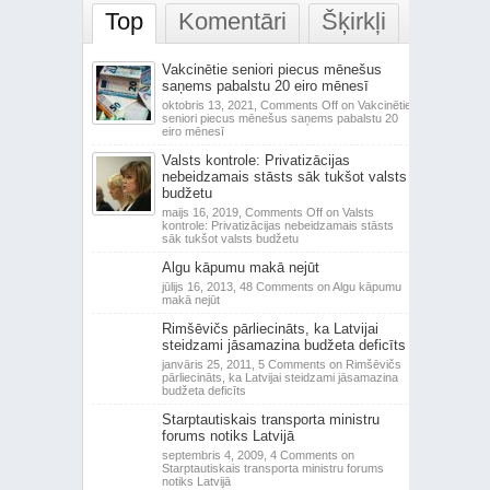
Top
Komentāri
Šķirkļi
Vakcinētie seniori piecus mēnešus
saņems pabalstu 20 eiro mēnesī
oktobris 13, 2021,
Comments Off
on Vakcinētie
seniori piecus mēnešus saņems pabalstu 20
eiro mēnesī
Valsts kontrole: Privatizācijas
nebeidzamais stāsts sāk tukšot valsts
budžetu
maijs 16, 2019,
Comments Off
on Valsts
kontrole: Privatizācijas nebeidzamais stāsts
sāk tukšot valsts budžetu
Algu kāpumu makā nejūt
jūlijs 16, 2013,
48 Comments
on Algu kāpumu
makā nejūt
Rimšēvičs pārliecināts, ka Latvijai
steidzami jāsamazina budžeta deficīts
janvāris 25, 2011,
5 Comments
on Rimšēvičs
pārliecināts, ka Latvijai steidzami jāsamazina
budžeta deficīts
Starptautiskais transporta ministru
forums notiks Latvijā
septembris 4, 2009,
4 Comments
on
Starptautiskais transporta ministru forums
notiks Latvijā