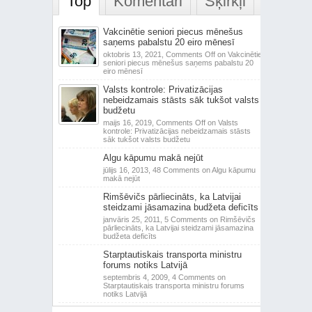
Top
Komentāri
Šķirkļi
Vakcinētie seniori piecus mēnešus
saņems pabalstu 20 eiro mēnesī
oktobris 13, 2021,
Comments Off
on Vakcinētie
seniori piecus mēnešus saņems pabalstu 20
eiro mēnesī
Valsts kontrole: Privatizācijas
nebeidzamais stāsts sāk tukšot valsts
budžetu
maijs 16, 2019,
Comments Off
on Valsts
kontrole: Privatizācijas nebeidzamais stāsts
sāk tukšot valsts budžetu
Algu kāpumu makā nejūt
jūlijs 16, 2013,
48 Comments
on Algu kāpumu
makā nejūt
Rimšēvičs pārliecināts, ka Latvijai
steidzami jāsamazina budžeta deficīts
janvāris 25, 2011,
5 Comments
on Rimšēvičs
pārliecināts, ka Latvijai steidzami jāsamazina
budžeta deficīts
Starptautiskais transporta ministru
forums notiks Latvijā
septembris 4, 2009,
4 Comments
on
Starptautiskais transporta ministru forums
notiks Latvijā