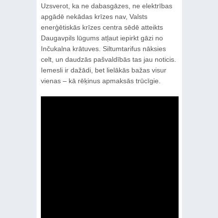
Uzsverot, ka ne dabasgāzes, ne elektrības
apgādē nekādas krīzes nav, Valsts
enerģētiskās krīzes centra sēdē atteikts
Daugavpils lūgums atļaut iepirkt gāzi no
Inčukalna krātuves. Siltumtarifus nāksies
celt, un daudzās pašvaldībās tas jau noticis.
Iemesli ir dažādi, bet lielākās bažas visur
vienas – kā rēķinus apmaksās trūcīgie.