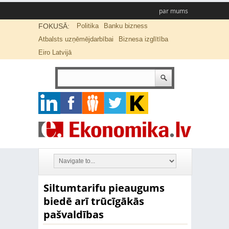
par mums
FOKUSĀ:
Politika
Banku bizness
Atbalsts uzņēmējdarbībai
Biznesa izglītība
Eiro Latvijā
Siltumtarifu pieaugums
biedē arī trūcīgākās
pašvaldības