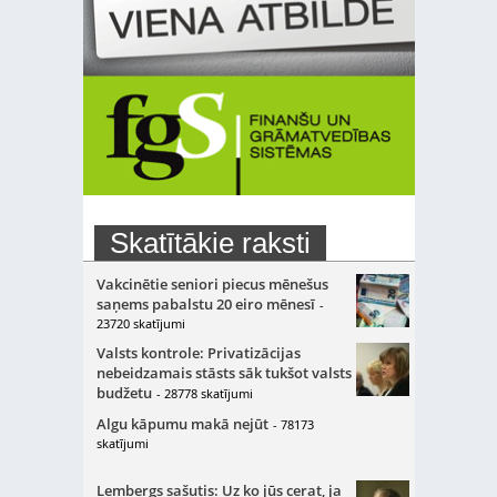
Skatītākie raksti
Vakcinētie seniori piecus mēnešus
saņems pabalstu 20 eiro mēnesī
-
23720 skatījumi
Valsts kontrole: Privatizācijas
nebeidzamais stāsts sāk tukšot valsts
budžetu
- 28778 skatījumi
Algu kāpumu makā nejūt
- 78173
skatījumi
Lembergs sašutis: Uz ko jūs cerat, ja