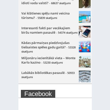
idioti vada valsti?
- 68637 skatījumi
Vai klātienes spēļu nami veicina
tūrismu?
- 55839 skatījumi
Interesanti fakti par vecākajiem
biržu namiem pasaulē
- 54374 skatījumi
Kādas pārmaiņas piedzīvojušas
tiešsaistes spēles gadu gaitā?
- 53328
skatījumi
Miljonāru iecienītākā vieta – Monte
Karlo kazino
- 53230 skatījumi
Labākās bibliotēkas pasaulē
- 50933
skatījumi
Facebook