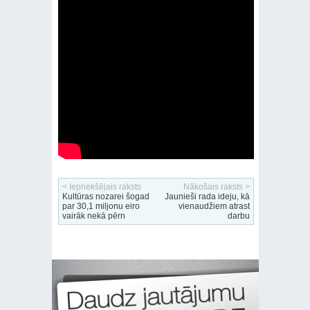
< Iepriekšējais raksts
Nākošais raksts >
Kultūras nozarei šogad
Jaunieši rada ideju, kā
par 30,1 miljonu eiro
vienaudžiem atrast
vairāk nekā pērn
darbu