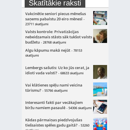
Skatītākie raksti
Vakcinētie seniori piecus mēnešus
saņems pabalstu 20 eiro mēnesī
-
23711 skatījumi
Valsts kontrole: Privatizācijas
nebeidzamais stāsts sāk tukšot valsts
budžetu
- 28768 skatījumi
Algu kāpumu makā nejūt
- 78153
skatījumi
Lembergs sašutis: Uz ko jūs cerat, ja
idioti vada valsti?
- 68633 skatījumi
Vai klātienes spēļu nami veicina
tūrismu?
- 55766 skatījumi
Interesanti fakti par vecākajiem
biržu namiem pasaulē
- 54306 skatījumi
Kādas pārmaiņas piedzīvojušas
tiešsaistes spēles gadu gaitā?
- 53260