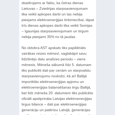
skaidrojams ar faktu, ka četras dienas
Lietuvas – Zviedrijas starpsavienojumam
tika veikti apkopes darbi un tas nebija
pieejams elektroenerģijas tirdzniecībai, tāpat
trīs dienas apkopes darbi tika veikti Somijas
– Igaunijas starpsavienojumam un tirgum
nebija pieejami 35% no tā jaudas.
No oktobra AST apskats tiks papildināts
vairākas reizes mēnesī, saglabājot savu
līdzšinējo datu analīzes periodu – viens
mēnesis. Mēneša sākumā līdz 5. datumam
tiks publicēti dati par cenām un starpvalstu
starpsavienojumu noslodzi, kā arī Baltijā
importētās elektroenerģijas apjomu un
elektroenerģijas balansēšanas tirgu Baltijā,
bet līdz mēneša 20. datumiem tiks publicēta
oficiāli apstiprināta Latvijas elektroenerģijas
tirgus bilance – dati par elektroenerģijas
ģenerāciju un patēriņu Latvijā, ģenerācijas