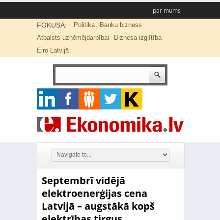
par mums
FOKUSĀ:
Politika
Banku bizness
Atbalsts uzņēmējdarbībai
Biznesa izglītība
Eiro Latvijā
Septembrī vidējā
elektroenerģijas cena
Latvijā – augstākā kopš
elektrības tirgus