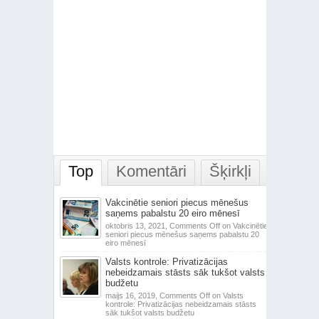
Top
Komentāri
Šķirkļi
Vakcinētie seniori piecus mēnešus
saņems pabalstu 20 eiro mēnesī
oktobris 13, 2021,
Comments Off
on Vakcinētie
seniori piecus mēnešus saņems pabalstu 20
eiro mēnesī
Valsts kontrole: Privatizācijas
nebeidzamais stāsts sāk tukšot valsts
budžetu
maijs 16, 2019,
Comments Off
on Valsts
kontrole: Privatizācijas nebeidzamais stāsts
sāk tukšot valsts budžetu