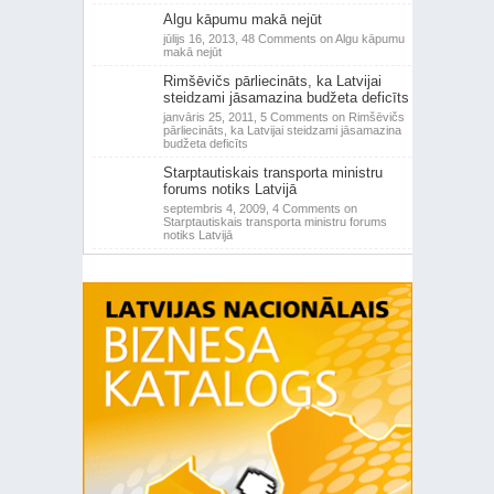
Algu kāpumu makā nejūt
jūlijs 16, 2013,
48 Comments
on Algu kāpumu
makā nejūt
Rimšēvičs pārliecināts, ka Latvijai
steidzami jāsamazina budžeta deficīts
janvāris 25, 2011,
5 Comments
on Rimšēvičs
pārliecināts, ka Latvijai steidzami jāsamazina
budžeta deficīts
Starptautiskais transporta ministru
forums notiks Latvijā
septembris 4, 2009,
4 Comments
on
Starptautiskais transporta ministru forums
notiks Latvijā