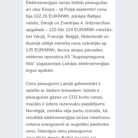
Elektroenerģijas cenas būtiski pieaugušas
arī citur Eiropā – tā Polijā septembrī cena
bija 102,26 EUR/MWh, pārējās Baltijas
valstīs, Dānijā un Zviedrijas 4. tirdzniecības
apgabalā – 120 līdz 124 EUR/MWh robežās,
bet Vācijā, Francijā, Beļģijā, Nīderlandē un
Austrijā vidējā mēneša cena svārstījās ap
135 EUR/MWh, liecina atvijas pārvades
sistēmas operatora AS “Augstsprieguma
tīkls” sagatavotais Latvijas elektroenerģijas
tirgus apskats.
Cenu pieaugums Latvijā galvenokārt ir
saistīts ar šādiem iemesliem: būtiski ir
pieaugušas gāzes un CO2 kvotu cenas,
mazāks ir ūdens rezervuāru piepildījums
Norvēģijā, zemāka vēja parku izstrāde, kā
rezultātā elektroenerģijas biržas robežcenu
noteica energoavoti ar augstāku piedāvāto
cenu. Īslaicīgus cenu pieaugumus
atsevišķās dienās Baltijā izraisīja arī