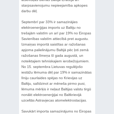
starpsavienojumu nepieejamība apkopes
darbu dēļ.
Septembrī par 33% ir samazinājies
elektroenerģijas imports uz Baltiju no
trešajām valstīm un arī par 19% no Eiropas
Savienības valstīm attiecībā pret augustu.
Izmaiņas importā saistītas ar ražošanas
apjoma palielinājumu Baltijā pēc ļoti zemā
ražošanas līmeņa šī gada augustā, un
noteiktajiem tehniskajiem ierobežojumiem.
No 15. septembra Lietuvas regulējošo
iestāžu lēmuma dēļ par 19% ir samazinātas
līniju caurlaides spējas no Krievijas uz
Baltiju, salīdzinot ar mēneša pirmo pusi,
lēmuma mērķis ir neļaut Baltijas valstu tirgū
nonākt elektroenerģijai no Baltkrievijā
uzceltās Astravjecas atomelektrostacijas.
Savukārt importa samazinājums no Eiropas