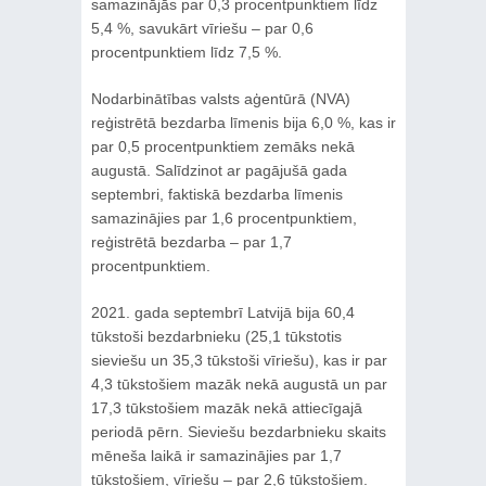
samazinājās par 0,3 procentpunktiem līdz
5,4 %, savukārt vīriešu – par 0,6
procentpunktiem līdz 7,5 %.
Nodarbinātības valsts aģentūrā (NVA)
reģistrētā bezdarba līmenis bija 6,0 %, kas ir
par 0,5 procentpunktiem zemāks nekā
augustā. Salīdzinot ar pagājušā gada
septembri, faktiskā bezdarba līmenis
samazinājies par 1,6 procentpunktiem,
reģistrētā bezdarba – par 1,7
procentpunktiem.
2021. gada septembrī Latvijā bija 60,4
tūkstoši bezdarbnieku (25,1 tūkstotis
sieviešu un 35,3 tūkstoši vīriešu), kas ir par
4,3 tūkstošiem mazāk nekā augustā un par
17,3 tūkstošiem mazāk nekā attiecīgajā
periodā pērn. Sieviešu bezdarbnieku skaits
mēneša laikā ir samazinājies par 1,7
tūkstošiem, vīriešu – par 2,6 tūkstošiem.