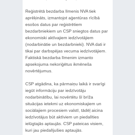
Reģistrētā bezdarba līmenis NVA tiek
aprēķināts, izmantojot aģentūras rīcībā
esošos datus par reģistrētiem
bezdarbniekiem un CSP sniegtos datus par
ekonomiski aktīvajiem iedzīvotājiem
(nodarbinātie un bezdarbnieki). NVA dati ir
tikai par darbspējas vecuma iedzīvotājiem.
Faktiskā bezdarba līmenim izmanto
apsekojuma nekoriģētus ikmēneša
novērtējumus.
CSP atgādina, ka pārmaiņu laikā ir svarīgi
iegūt informāciju par iedzīvotāju
nodarbinātību, lai novērtētu šī brīža
situācijas ietekmi uz ekonomiskajiem un
sociālajiem procesiem valstī, tādēļ aicina
iedzīvotājus būt aktīviem un piedalīties
ielūgtajās aptaujās. CSP pateicas visiem,
kuri jau piedalījušies aptaujās.