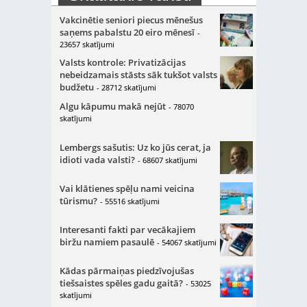
Vakcinētie seniori piecus mēnešus
saņems pabalstu 20 eiro mēnesī
-
23657 skatījumi
Valsts kontrole: Privatizācijas
nebeidzamais stāsts sāk tukšot valsts
budžetu
- 28712 skatījumi
Algu kāpumu makā nejūt
- 78070
skatījumi
Lembergs sašutis: Uz ko jūs cerat, ja
idioti vada valsti?
- 68607 skatījumi
Vai klātienes spēļu nami veicina
tūrismu?
- 55516 skatījumi
Interesanti fakti par vecākajiem
biržu namiem pasaulē
- 54067 skatījumi
Kādas pārmaiņas piedzīvojušas
tiešsaistes spēles gadu gaitā?
- 53025
skatījumi