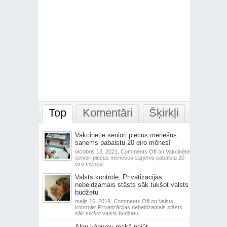
Top
Komentāri
Šķirkļi
Vakcinētie seniori piecus mēnešus
saņems pabalstu 20 eiro mēnesī
oktobris 13, 2021,
Comments Off
on Vakcinētie
seniori piecus mēnešus saņems pabalstu 20
eiro mēnesī
Valsts kontrole: Privatizācijas
nebeidzamais stāsts sāk tukšot valsts
budžetu
maijs 16, 2019,
Comments Off
on Valsts
kontrole: Privatizācijas nebeidzamais stāsts
sāk tukšot valsts budžetu
Algu kāpumu makā nejūt