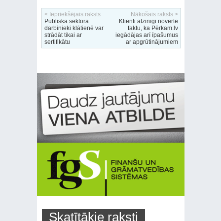
< Iepriekšējais raksts
Nākošais raksts >
Publiskā sektora
Klienti atzinīgi novērtē
darbinieki klātienē var
faktu, ka Pērkam.lv
strādāt tikai ar
iegādājas arī īpašumus
sertifikātu
ar apgrūtinājumiem
Skatītākie raksti