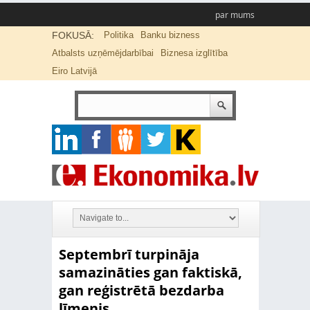
par mums
FOKUSĀ:
Politika
Banku bizness
Atbalsts uzņēmējdarbībai
Biznesa izglītība
Eiro Latvijā
Septembrī turpināja
samazināties gan faktiskā,
gan reģistrētā bezdarba
līmenis