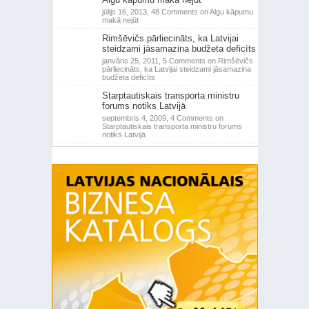
jūlijs 16, 2013,
48 Comments
on Algu kāpumu
makā nejūt
Rimšēvičs pārliecināts, ka Latvijai
steidzami jāsamazina budžeta deficīts
janvāris 25, 2011,
5 Comments
on Rimšēvičs
pārliecināts, ka Latvijai steidzami jāsamazina
budžeta deficīts
Starptautiskais transporta ministru
forums notiks Latvijā
septembris 4, 2009,
4 Comments
on
Starptautiskais transporta ministru forums
notiks Latvijā