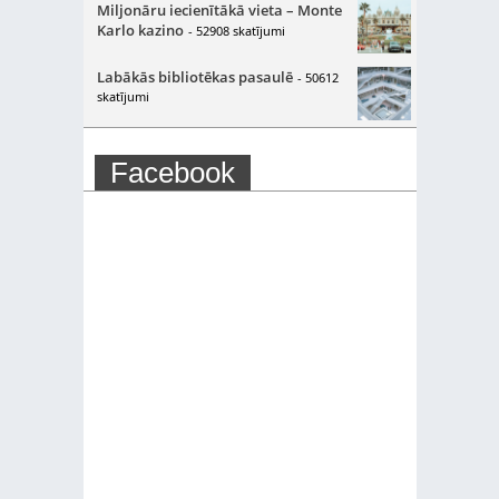
Miljonāru iecienītākā vieta – Monte
Karlo kazino
- 52908 skatījumi
Labākās bibliotēkas pasaulē
- 50612
skatījumi
Facebook