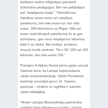
dažādos veidos mēģinājusi piesaistīt
trūkstošos pedagogus. Bet nav palīdzējusi
pat “Iespējamā misija”: “Diemžēl nav.
Vairākas reizes esmu arī rakstījusi
pieteikumu, bet mēs esam tur, kur mēs
esam. 200 kilometrus no Rīgas. Mēs arī
esam nodrošinājuši pieteikumā šo te gan
dzīvošanu, gan visus iespējamos labumus,
kādi ir un slodzi. Bet izvēlas, protams,
drusciņ tuvāk centram. Tie ir 50, 100 vai 150
kilometri, bet mēs esam 200.”
Premjers Krišjānis Kariņš pirms gada uzrunā
Saeimai teica, ka Latvijai nepieciešama
viedā reindustrializācija. Valsts Prezidents
kaismīgi uzrunājot jauno 14. Saeimu
paziņoja – zinātne un izglītība ir pamats
valsts labklājībai.
Tikmēr Latvijas Būvuzņēmēju partnerība
vadītājs Gints Miķelsons norāda: “Vairāk