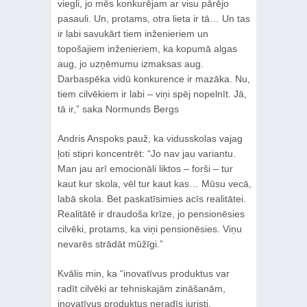
viegli, jo mēs konkurējam ar visu pārējo
pasauli. Un, protams, otra lieta ir tā… Un tas
ir labi savukārt tiem inženieriem un
topošajiem inženieriem, ka kopumā algas
aug, jo uzņēmumu izmaksas aug.
Darbaspēka vidū konkurence ir mazāka. Nu,
tiem cilvēkiem ir labi – viņi spēj nopelnīt. Jā,
tā ir,” saka Normunds Bergs
Andris Anspoks pauž, ka vidusskolas vajag
ļoti stipri koncentrēt: “Jo nav jau variantu.
Man jau arī emocionāli liktos – forši – tur
kaut kur skola, vēl tur kaut kas… Mūsu vecā,
labā skola. Bet paskatīsimies acīs realitātei.
Realitātē ir draudoša krīze, jo pensionēsies
cilvēki, protams, ka viņi pensionēsies. Viņu
nevarēs strādāt mūžīgi.”
Kvālis min, ka “inovatīvus produktus var
radīt cilvēki ar tehniskajām zināšanām,
inovatīvus produktus neradīs juristi,