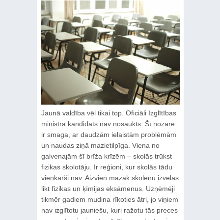
Jaunā valdība vēl tikai top. Oficiāli Izglītības
ministra kandidāts nav nosaukts. Šī nozare
ir smaga, ar daudzām ielaistām problēmām
un naudas ziņā mazietilpīga. Viena no
galvenajām šī brīža krīzēm – skolās trūkst
fizikas skolotāju. Ir reģioni, kur skolās tādu
vienkārši nav. Aizvien mazāk skolēnu izvēlas
likt fizikas un ķīmijas eksāmenus. Uzņēmēji
tikmēr gadiem mudina rīkoties ātri, jo viņiem
nav izglītotu jauniešu, kuri ražotu tās preces