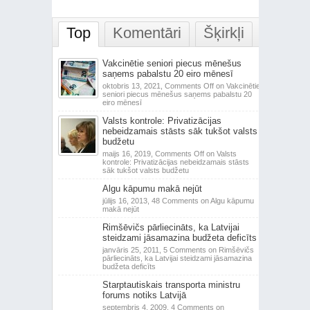
Top
Komentāri
Šķirkļi
Vakcinētie seniori piecus mēnešus
saņems pabalstu 20 eiro mēnesī
oktobris 13, 2021,
Comments Off
on Vakcinētie
seniori piecus mēnešus saņems pabalstu 20
eiro mēnesī
Valsts kontrole: Privatizācijas
nebeidzamais stāsts sāk tukšot valsts
budžetu
maijs 16, 2019,
Comments Off
on Valsts
kontrole: Privatizācijas nebeidzamais stāsts
sāk tukšot valsts budžetu
Algu kāpumu makā nejūt
jūlijs 16, 2013,
48 Comments
on Algu kāpumu
makā nejūt
Rimšēvičs pārliecināts, ka Latvijai
steidzami jāsamazina budžeta deficīts
janvāris 25, 2011,
5 Comments
on Rimšēvičs
pārliecināts, ka Latvijai steidzami jāsamazina
budžeta deficīts
Starptautiskais transporta ministru
forums notiks Latvijā
septembris 4, 2009,
4 Comments
on