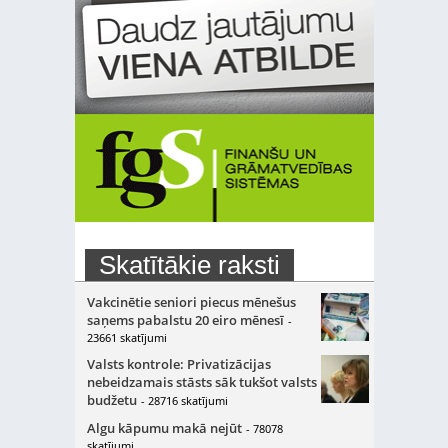
Skatītākie raksti
Vakcinētie seniori piecus mēnešus
saņems pabalstu 20 eiro mēnesī
-
23661 skatījumi
Valsts kontrole: Privatizācijas
nebeidzamais stāsts sāk tukšot valsts
budžetu
- 28716 skatījumi
Algu kāpumu makā nejūt
- 78078
skatījumi