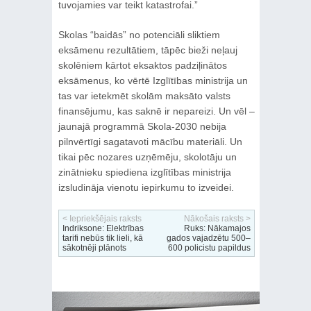
tuvojamies var teikt katastrofai.”
Skolas “baidās” no potenciāli sliktiem
eksāmenu rezultātiem, tāpēc bieži neļauj
skolēniem kārtot eksaktos padziļinātos
eksāmenus, ko vērtē Izglītības ministrija un
tas var ietekmēt skolām maksāto valsts
finansējumu, kas saknē ir nepareizi. Un vēl –
jaunajā programmā Skola-2030 nebija
pilnvērtīgi sagatavoti mācību materiāli. Un
tikai pēc nozares uzņēmēju, skolotāju un
zinātnieku spiediena izglītības ministrija
izsludināja vienotu iepirkumu to izveidei.
< Iepriekšējais raksts
Nākošais raksts >
Indriksone: Elektrības
Ruks: Nākamajos
tarifi nebūs tik lieli, kā
gados vajadzētu 500–
sākotnēji plānots
600 policistu papildus