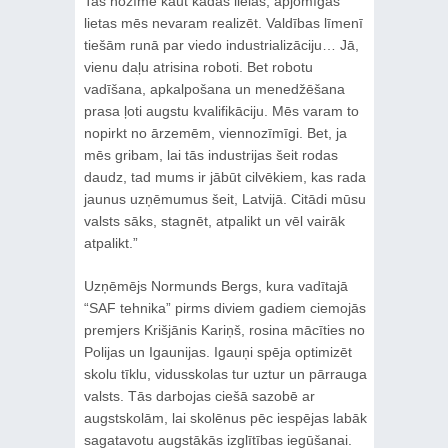
Tas nozīmē kaut kādas lielas, apjomīgas
lietas mēs nevaram realizēt. Valdības līmenī
tiešām runā par viedo industrializāciju… Jā,
vienu daļu atrisina roboti. Bet robotu
vadīšana, apkalpošana un menedžēšana
prasa ļoti augstu kvalifikāciju. Mēs varam to
nopirkt no ārzemēm, viennozīmīgi. Bet, ja
mēs gribam, lai tās industrijas šeit rodas
daudz, tad mums ir jābūt cilvēkiem, kas rada
jaunus uzņēmumus šeit, Latvijā. Citādi mūsu
valsts sāks, stagnēt, atpalikt un vēl vairāk
atpalikt.”
Uzņēmējs Normunds Bergs, kura vadītajā
“SAF tehnika” pirms diviem gadiem ciemojās
premjers Krišjānis Kariņš, rosina mācīties no
Polijas un Igaunijas. Igauņi spēja optimizēt
skolu tīklu, vidusskolas tur uztur un pārrauga
valsts. Tās darbojas ciešā sazobē ar
augstskolām, lai skolēnus pēc iespējas labāk
sagatavotu augstākās izglītības iegūšanai.