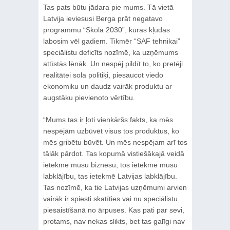
Tas pats būtu jādara pie mums. Tā vietā
Latvija ieviesusi Berga prāt negatavo
programmu “Skola 2030”, kuras kļūdas
labosim vēl gadiem. Tikmēr “SAF tehnikai”
speciālistu deficīts nozīmē, ka uzņēmums
attīstās lēnāk. Un nespēj pildīt to, ko pretēji
realitātei sola politiķi, piesaucot viedo
ekonomiku un daudz vairāk produktu ar
augstāku pievienoto vērtību.
“Mums tas ir ļoti vienkāršs fakts, ka mēs
nespējām uzbūvēt visus tos produktus, ko
mēs gribētu būvēt. Un mēs nespējam arī tos
tālāk pārdot. Tas kopumā vistiešākajā veidā
ietekmē mūsu biznesu, tos ietekmē mūsu
labklājību, tas ietekmē Latvijas labklājību.
Tas nozīmē, ka tie Latvijas uzņēmumi arvien
vairāk ir spiesti skatīties vai nu speciālistu
piesaistīšanā no ārpuses. Kas pati par sevi,
protams, nav nekas slikts, bet tas galīgi nav