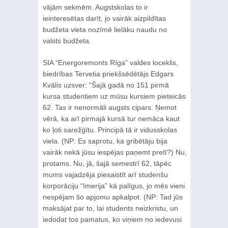
vājām sekmēm. Augstskolas to ir
ieinteresētas darīt, jo vairāk aizpildītas
budžeta vieta nozīmē lielāku naudu no
valsts budžeta.
SIA “Energoremonts Rīga” valdes loceklis,
biedrības Tervetia priekšsēdētājs Edgars
Kvālis uzsver: “Šajā gadā no 151 pirmā
kursa studentiem uz mūsu kursiem pieteicās
62. Tas ir nenormāli augsts cipars. Ņemot
vērā, ka arī pirmajā kursā tur nemāca kaut
ko ļoti sarežģītu. Principā tā ir vidusskolas
viela. (NP: Es saprotu, ka gribētāju bija
vairāk nekā jūsu iespējas paņemt pretī?) Nu,
protams. Nu, jā, šajā semestrī 62, tāpēc
mums vajadzēja piesaistīt arī studenšu
korporāciju “Imerija” kā palīgus, jo mēs vieni
nespējam šo apjomu apkalpot. (NP: Tad jūs
maksājat par to, lai students neizkristu, un
iedodat tos pamatus, ko viņiem no iedevusi