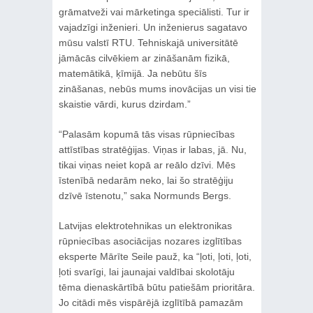
grāmatveži vai mārketinga speciālisti. Tur ir
vajadzīgi inženieri. Un inženierus sagatavo
mūsu valstī RTU. Tehniskajā universitātē
jāmācās cilvēkiem ar zināšanām fizikā,
matemātikā, ķīmijā. Ja nebūtu šīs
zināšanas, nebūs mums inovācijas un visi tie
skaistie vārdi, kurus dzirdam.”
“Palasām kopumā tās visas rūpniecības
attīstības stratēģijas. Viņas ir labas, jā. Nu,
tikai viņas neiet kopā ar reālo dzīvi. Mēs
īstenībā nedarām neko, lai šo stratēģiju
dzīvē īstenotu,” saka Normunds Bergs.
Latvijas elektrotehnikas un elektronikas
rūpniecības asociācijas nozares izglītības
eksperte Mārīte Seile pauž, ka “ļoti, ļoti, ļoti,
ļoti svarīgi, lai jaunajai valdībai skolotāju
tēma dienaskārtībā būtu patiešām prioritāra.
Jo citādi mēs vispārējā izglītībā pamazām