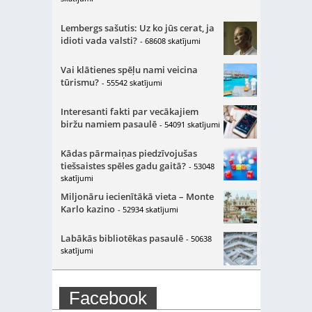
Lembergs sašutis: Uz ko jūs cerat, ja
idioti vada valsti?
- 68608 skatījumi
Vai klātienes spēļu nami veicina
tūrismu?
- 55542 skatījumi
Interesanti fakti par vecākajiem
biržu namiem pasaulē
- 54091 skatījumi
Kādas pārmaiņas piedzīvojušas
tiešsaistes spēles gadu gaitā?
- 53048
skatījumi
Miljonāru iecienītākā vieta – Monte
Karlo kazino
- 52934 skatījumi
Labākās bibliotēkas pasaulē
- 50638
skatījumi
Facebook