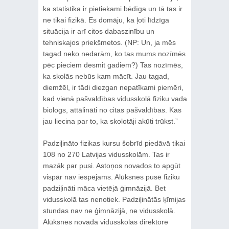
ka statistika ir pietiekami bēdīga un tā tas ir
ne tikai fizikā. Es domāju, ka ļoti līdzīga
situācija ir arī citos dabaszinību un
tehniskajos priekšmetos. (NP: Un, ja mēs
tagad neko nedarām, ko tas mums nozīmēs
pēc pieciem desmit gadiem?) Tas nozīmēs,
ka skolās nebūs kam mācīt. Jau tagad,
diemžēl, ir tādi diezgan nepatīkami piemēri,
kad vienā pašvaldības vidusskolā fiziku vada
biologs, attālināti no citas pašvaldības. Kas
jau liecina par to, ka skolotāji akūti trūkst.”
Padziļināto fizikas kursu šobrīd piedāvā tikai
108 no 270 Latvijas vidusskolām. Tas ir
mazāk par pusi. Astoņos novados to apgūt
vispār nav iespējams. Alūksnes pusē fiziku
padziļināti māca vietējā ģimnāzijā. Bet
vidusskolā tas nenotiek. Padziļinātās ķīmijas
stundas nav ne ģimnāzijā, ne vidusskolā.
Alūksnes novada vidusskolas direktore