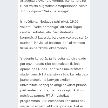
ar augstu pievienoto vērtību, par ko turpina
runāt valsts augstākās amatpersonas, vēsta
TV3 raidījums “Nekā personīga”.
Ir trešdiena. Nedaudz pāri plkst. 19.00
vakarā. “Nekā personīga” atrodas Rīgas
centrā Tērbatas ielā. Šeit studentu
korporācijā katru darba dienu vakaros sanāk
studenti. Nevis, lai ballētos, bet lai mācītos
fiziku un neizkristu eksāmenos.
Studentu korporācija Tervetia jau otro gadu
par savu naudu rīko bezmaksas fizikas
apmācības Rīgas Tehniskās universitātes
studentiem. RTU statistika rāda, ka liela daļa
jaunpienācēju no Latvijas skolām
universitātē nespēj sekmīgi nokārtot pirmos
pārbaudes darbus, ziemas sesijā izkrīt un
mācības pamet. RTU ir vairākas
programmas, kur iestāšanās konkursu nav
vispār un uzņem jebkuru gribētāju. Pat ar