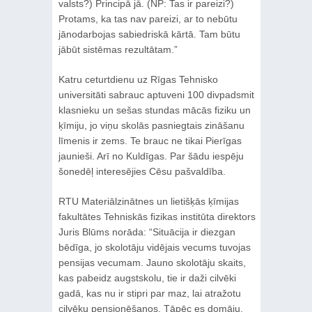
valsts?) Principā jā. (NP: Tas ir pareizi?)
Protams, ka tas nav pareizi, ar to nebūtu
jānodarbojas sabiedriskā kārtā. Tam būtu
jābūt sistēmas rezultātam.”
Katru ceturtdienu uz Rīgas Tehnisko
universitāti sabrauc aptuveni 100 divpadsmit
klasnieku un sešas stundas mācās fiziku un
ķīmiju, jo viņu skolās pasniegtais zināšanu
līmenis ir zems. Te brauc ne tikai Pierīgas
jaunieši. Arī no Kuldīgas. Par šādu iespēju
šonedēļ interesējies Cēsu pašvaldība.
RTU Materiālzinātnes un lietišķās ķīmijas
fakultātes Tehniskās fizikas institūta direktors
Juris Blūms norāda: “Situācija ir diezgan
bēdīga, jo skolotāju vidējais vecums tuvojas
pensijas vecumam. Jauno skolotāju skaits,
kas pabeidz augstskolu, tie ir daži cilvēki
gadā, kas nu ir stipri par maz, lai atražotu
cilvēku pensionēšanos. Tāpēc es domāju,