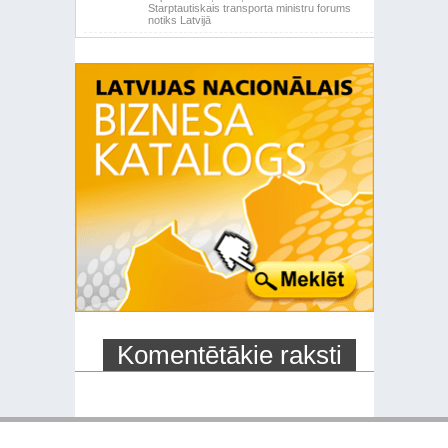
Starptautiskais transporta ministru forums
notiks Latvijā
Komentētākie raksti