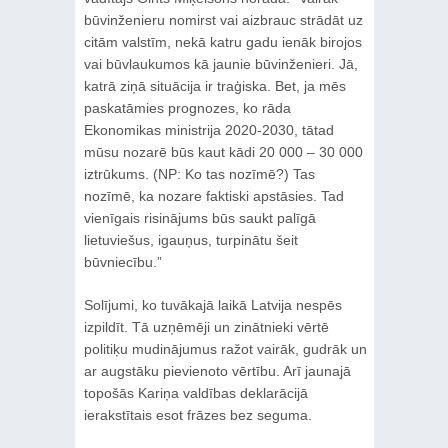
būvinženieru nomirst vai aizbrauc strādāt uz
citām valstīm, nekā katru gadu ienāk birojos
vai būvlaukumos kā jaunie būvinženieri. Jā,
katrā ziņā situācija ir traģiska. Bet, ja mēs
paskatāmies prognozes, ko rāda
Ekonomikas ministrija 2020-2030, tātad
mūsu nozarē būs kaut kādi 20 000 – 30 000
iztrūkums. (NP: Ko tas nozīmē?) Tas
nozīmē, ka nozare faktiski apstāsies. Tad
vienīgais risinājums būs saukt palīgā
lietuviešus, igauņus, turpinātu šeit
būvniecību.”
Solījumi, ko tuvākajā laikā Latvija nespēs
izpildīt. Tā uzņēmēji un zinātnieki vērtē
politiķu mudinājumus ražot vairāk, gudrāk un
ar augstāku pievienoto vērtību. Arī jaunajā
topošās Kariņa valdības deklarācijā
ierakstītais esot frāzes bez seguma.