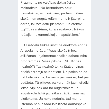
Fragments no valdības deklarācijas
melnraksta: “No bērnudārza caur
pamatskolu, vidusskolām, profesionālām
skolām un augstskolām mums ir jāturpina
darbs, lai izveidotu pieprasītu un efektīvu
izglītības sistēmu, kura sagatavo cilvēkus
reālajiem ekonomiskajiem apstākļiem.”
LU Cietvielu fizikas institūta direktors Andris
Anspoks norāda: “Augstskolās ir bez
atlikšanas, ir jāinternacionalizē dabaszinību
programmas. Visas pilnībā. (NP: Ko tas
nozīmē?) Tas nozīmē to, ka jāatver viņas
priekš ārzemju studentiem. Un patiesībā es
pat būtu skarbs, ka nevis par maksu, bet par
budžetu. Tā piltuve, pa kuru nāk jauni cilvēki
iekšā, viņi nāk ārā no augstskolām un
augstskolu laikā jau sāka strādāt, viņa nav
pietiekama. Ja neko nedarīs, tad mums
īstenībā nebūs tāda kvalificēta darbaspēka.