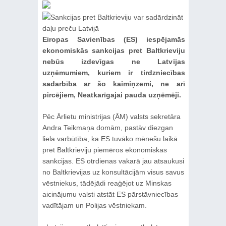
Eiropas Savienības (ES) iespējamās
ekonomiskās sankcijas pret Baltkrieviju
nebūs izdevīgas ne Latvijas
uzņēmumiem, kuriem ir tirdzniecības
sadarbība ar šo kaimiņzemi, ne arī
pircējiem, Neatkarīgajai pauda uzņēmēji.
Pēc Ārlietu ministrijas (ĀM) valsts sekretāra
Andra Teikmaņa domām, pastāv diezgan
liela varbūtība, ka ES tuvāko mēnešu laikā
pret Baltkrieviju piemēros ekonomiskas
sankcijas. ES otrdienas vakarā jau atsaukusi
no Baltkrievijas uz konsultācijām visus savus
vēstniekus, tādējādi reaģējot uz Minskas
aicinājumu valsti atstāt ES pārstāvniecības
vadītājam un Polijas vēstniekam.