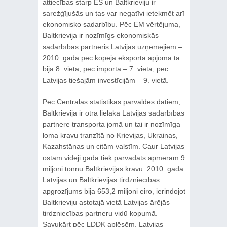
attiecības starp ES un Baltkrieviju ir
sarežģījušās un tas var negatīvi ietekmēt arī
ekonomisko sadarbību. Pēc EM vērtējuma,
Baltkrievija ir nozīmīgs ekonomiskās
sadarbības partneris Latvijas uzņēmējiem –
2010. gadā pēc kopējā eksporta apjoma tā
bija 8. vietā, pēc importa – 7. vietā, pēc
Latvijas tiešajām investīcijām – 9. vietā.
Pēc Centrālās statistikas pārvaldes datiem,
Baltkrievija ir otrā lielākā Latvijas sadarbības
partnere transporta jomā un tai ir nozīmīga
loma kravu tranzītā no Krievijas, Ukrainas,
Kazahstānas un citām valstīm. Caur Latvijas
ostām vidēji gadā tiek pārvadāts apmēram 9
miljoni tonnu Baltkrievijas kravu. 2010. gadā
Latvijas un Baltkrievijas tirdzniecības
apgrozījums bija 653,2 miljoni eiro, ierindojot
Baltkrieviju astotajā vietā Latvijas ārējās
tirdzniecības partneru vidū kopumā.
Savukārt pēc LDDK aplēsēm, Latvijas