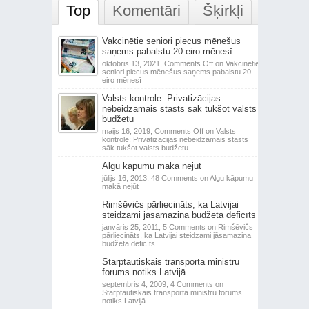
Top
Komentāri
Šķirkļi
Vakcinētie seniori piecus mēnešus
saņems pabalstu 20 eiro mēnesī
oktobris 13, 2021,
Comments Off
on Vakcinētie
seniori piecus mēnešus saņems pabalstu 20
eiro mēnesī
Valsts kontrole: Privatizācijas
nebeidzamais stāsts sāk tukšot valsts
budžetu
maijs 16, 2019,
Comments Off
on Valsts
kontrole: Privatizācijas nebeidzamais stāsts
sāk tukšot valsts budžetu
Algu kāpumu makā nejūt
jūlijs 16, 2013,
48 Comments
on Algu kāpumu
makā nejūt
Rimšēvičs pārliecināts, ka Latvijai
steidzami jāsamazina budžeta deficīts
janvāris 25, 2011,
5 Comments
on Rimšēvičs
pārliecināts, ka Latvijai steidzami jāsamazina
budžeta deficīts
Starptautiskais transporta ministru
forums notiks Latvijā
septembris 4, 2009,
4 Comments
on
Starptautiskais transporta ministru forums
notiks Latvijā