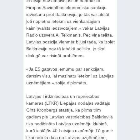
«Latvija nav atbalstījusi un neatbalsta
Eiropas Savienības ekonomisko sankciju
ieviešanu pret Baltkrieviju, jo tās var atstāt
ļoti nopietnu ietekmi uz vienkāršajiem
kaimiņvalsts iedzīvotājiem,» vakar Latvijas
Radio uzsvēra A. Teikmanis. Pēc viņa teiktā,
Latvijas pozīcija vienmēr bijusi tāda, ka izolēt
Baltkrieviju nav tā labākā politika, jo tikai
dialogā var risināt problēmas.
«Ja ES gatavos lēmumu par sankcijām,
darīsim visu, lai mazinātu ietekmi uz Latvijas
uzņēmējiem,» solīja diplomāts.
Latvijas Tirdzniecības un rūpniecības
kameras (LTKR) Liepājas nodaļas vadītājs
Ģirts Kronbergs stāstīja, ka pirms trim
gadiem pie Latvijas vēstniecības Baltkrievijā
tika nodibināts Latvijas uzņēmēju klubiņš,
kurā iestājās 40 Latvijas uzņēmēji. Tā gan ir
tikai neliela daļa no Latvijas uzņēmējiem,