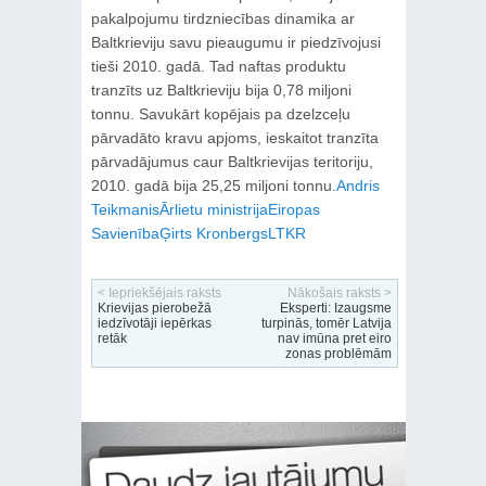
pakalpojumu tirdzniecības dinamika ar
Baltkrieviju savu pieaugumu ir piedzīvojusi
tieši 2010. gadā. Tad naftas produktu
tranzīts uz Baltkrieviju bija 0,78 miljoni
tonnu. Savukārt kopējais pa dzelzceļu
pārvadāto kravu apjoms, ieskaitot tranzīta
pārvadājumus caur Baltkrievijas teritoriju,
2010. gadā bija 25,25 miljoni tonnu.
Andris
Teikmanis
Ārlietu ministrija
Eiropas
Savienība
Ģirts Kronbergs
LTKR
< Iepriekšējais raksts
Nākošais raksts >
Krievijas pierobežā
Eksperti: Izaugsme
iedzīvotāji iepērkas
turpinās, tomēr Latvija
retāk
nav imūna pret eiro
zonas problēmām