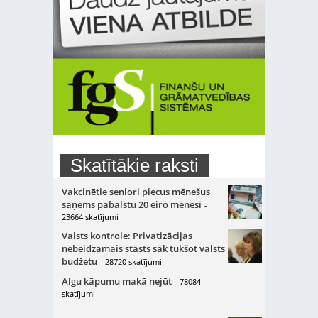
Skatītākie raksti
Vakcinētie seniori piecus mēnešus
saņems pabalstu 20 eiro mēnesī
-
23664 skatījumi
Valsts kontrole: Privatizācijas
nebeidzamais stāsts sāk tukšot valsts
budžetu
- 28720 skatījumi
Algu kāpumu makā nejūt
- 78084
skatījumi