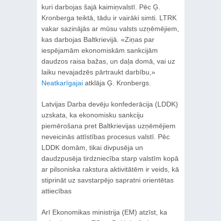
kuri darbojas šajā kaimiņvalstī. Pēc Ģ.
Kronberga teiktā, tādu ir vairāki simti. LTRK
vakar sazinājās ar mūsu valsts uzņēmējiem,
kas darbojas Baltkrievijā. «Ziņas par
iespējamām ekonomiskām sankcijām
daudzos raisa bažas, un daļa domā, vai uz
laiku nevajadzēs pārtraukt darbību,»
Neatkarīgajai
atklāja Ģ. Kronbergs.
Latvijas Darba devēju konfederācija (LDDK)
uzskata, ka ekonomisku sankciju
piemērošana pret Baltkrievijas uzņēmējiem
neveicinās attīstības procesus valstī. Pēc
LDDK domām, tikai divpusēja un
daudzpusēja tirdzniecība starp valstīm kopā
ar pilsoniska rakstura aktivitātēm ir veids, kā
stiprināt uz savstarpējo sapratni orientētas
attiecības
Arī Ekonomikas ministrija (EM) atzīst, ka