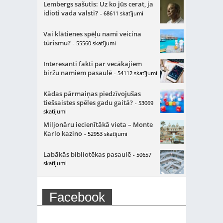
Lembergs sašutis: Uz ko jūs cerat, ja
idioti vada valsti?
- 68611 skatījumi
Vai klātienes spēļu nami veicina
tūrismu?
- 55560 skatījumi
Interesanti fakti par vecākajiem
biržu namiem pasaulē
- 54112 skatījumi
Kādas pārmaiņas piedzīvojušas
tiešsaistes spēles gadu gaitā?
- 53069
skatījumi
Miljonāru iecienītākā vieta – Monte
Karlo kazino
- 52953 skatījumi
Labākās bibliotēkas pasaulē
- 50657
skatījumi
Facebook