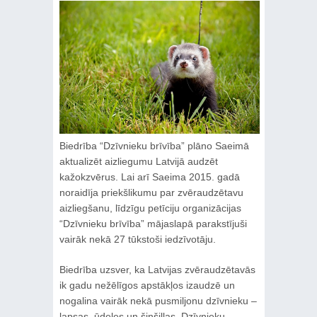
Biedrība “Dzīvnieku brīvība” plāno Saeimā
aktualizēt aizliegumu Latvijā audzēt
kažokzvērus. Lai arī Saeima 2015. gadā
noraidīja priekšlikumu par zvēraudzētavu
aizliegšanu, līdzīgu petīciju organizācijas
“Dzīvnieku brīvība” mājaslapā parakstījuši
vairāk nekā 27 tūkstoši iedzīvotāju.
Biedrība uzsver, ka Latvijas zvēraudzētavās
ik gadu nežēlīgos apstākļos izaudzē un
nogalina vairāk nekā pusmiljonu dzīvnieku –
lapsas, ūdeles un šinšillas. Dzīvnieku