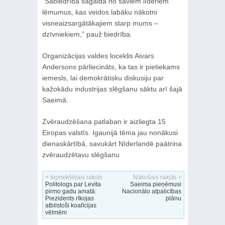
“Sabiedrība sagaida no saviem līderiem
lēmumus, kas veidos labāku nākotni
visneaizsargātākajiem starp mums –
dzīvniekiem,” pauž biedrība.
Organizācijas valdes loceklis Aivars
Andersons pārliecināts, ka tas ir pietiekams
iemesls, lai demokrātisku diskusiju par
kažokādu industrijas slēgšanu sāktu arī šajā
Saeimā.
Zvēraudzēšana patlaban ir aizliegta 15
Eiropas valstīs. Igaunijā tēma jau nonākusi
dienaskārtībā, savukārt Nīderlandē paātrina
zvēraudzētavu slēgšanu
< Iepriekšējais raksts
Nākošais raksts >
Politologs par Levita
Saeima pieņēmusi
pirmo gadu amatā:
Nacionālo atpalicības
Prezidents rīkojas
plānu
atbilstoši koalīcijas
vēlmēm