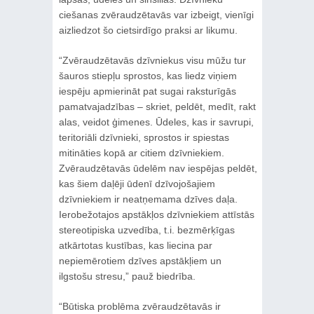
ciešanas zvēraudzētavās var izbeigt, vienīgi
aizliedzot šo cietsirdīgo praksi ar likumu.
“Zvēraudzētavās dzīvniekus visu mūžu tur
šauros stiepļu sprostos, kas liedz viņiem
iespēju apmierināt pat sugai raksturīgās
pamatvajadzības – skriet, peldēt, medīt, rakt
alas, veidot ģimenes. Ūdeles, kas ir savrupi,
teritoriāli dzīvnieki, sprostos ir spiestas
mitināties kopā ar citiem dzīvniekiem.
Zvēraudzētavās ūdelēm nav iespējas peldēt,
kas šiem daļēji ūdenī dzīvojošajiem
dzīvniekiem ir neatņemama dzīves daļa.
Ierobežotajos apstākļos dzīvniekiem attīstās
stereotipiska uzvedība, t.i. bezmērķīgas
atkārtotas kustības, kas liecina par
nepiemērotiem dzīves apstākļiem un
ilgstošu stresu,” pauž biedrība.
“Būtiska problēma zvēraudzētavās ir