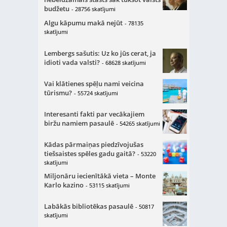
budžetu
- 28756 skatījumi
Algu kāpumu makā nejūt
- 78135
skatījumi
Lembergs sašutis: Uz ko jūs cerat, ja
idioti vada valsti?
- 68628 skatījumi
Vai klātienes spēļu nami veicina
tūrismu?
- 55724 skatījumi
Interesanti fakti par vecākajiem
biržu namiem pasaulē
- 54265 skatījumi
Kādas pārmaiņas piedzīvojušas
tiešsaistes spēles gadu gaitā?
- 53220
skatījumi
Miljonāru iecienītākā vieta – Monte
Karlo kazino
- 53115 skatījumi
Labākās bibliotēkas pasaulē
- 50817
skatījumi