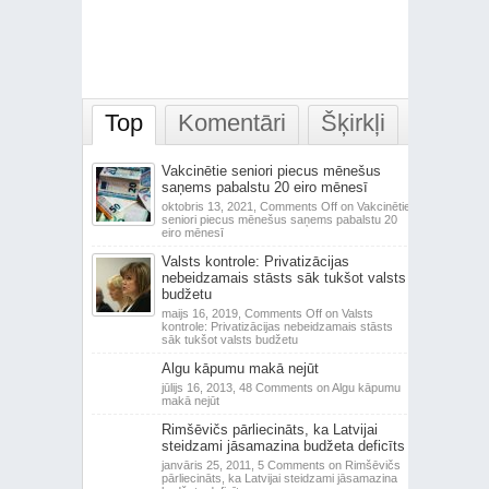
Top
Komentāri
Šķirkļi
Vakcinētie seniori piecus mēnešus
saņems pabalstu 20 eiro mēnesī
oktobris 13, 2021,
Comments Off
on Vakcinētie
seniori piecus mēnešus saņems pabalstu 20
eiro mēnesī
Valsts kontrole: Privatizācijas
nebeidzamais stāsts sāk tukšot valsts
budžetu
maijs 16, 2019,
Comments Off
on Valsts
kontrole: Privatizācijas nebeidzamais stāsts
sāk tukšot valsts budžetu
Algu kāpumu makā nejūt
jūlijs 16, 2013,
48 Comments
on Algu kāpumu
makā nejūt
Rimšēvičs pārliecināts, ka Latvijai
steidzami jāsamazina budžeta deficīts
janvāris 25, 2011,
5 Comments
on Rimšēvičs
pārliecināts, ka Latvijai steidzami jāsamazina