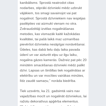
kanibālisms. Sprostā neatrodot citas
nodarbes, stiprāki dzīvnieki mēdz uzbrukt
vājākiem, tos smagi savainojot vai pat
nogalinot. Sprostā dzīvniekiem nav iespējas
paslēpties vai aizmukt vienam no otra.
Zvēraudzētāji izvēlas nogalināšanas
metodes, kas vismazāk kaitē kažokādas
kvalitātei, tai pašā laikā maz uzmanības
pievēršot dzīvnieka nesāpīgai nonāvēšanai.
Ūdeles, kas dabā lielu daļu laika pavada
ūdenī un var aizturēt elpu uz ilgu laiku,
nogalina gāzes kamerās. Dažreiz pat pēc 20
minūtēm smacēšanas dzīvnieki mēdz palikt
dzīvi. Lapsas un šinšillas tiek nogalinātas ar
elektrību un var mocīties vairākas minūtes,
līdz zaudē samaņu,” norāda biedrība.
Tiek uzsvērts, ka 21. gadsimtā vairs nav
vajadzības mocīt un nogalināt dzīvniekus, lai
ražotu dekoratīvus apģērba elementus.