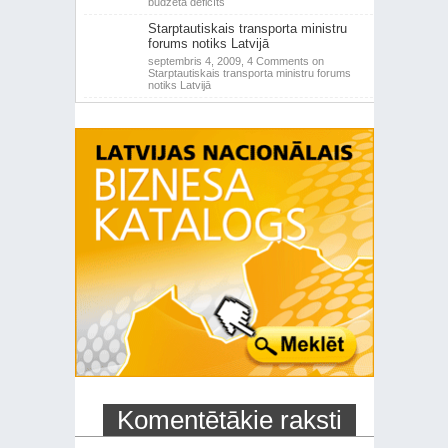
budžeta deficīts
Starptautiskais transporta ministru
forums notiks Latvijā
septembris 4, 2009,
4 Comments
on
Starptautiskais transporta ministru forums
notiks Latvijā
Komentētākie raksti