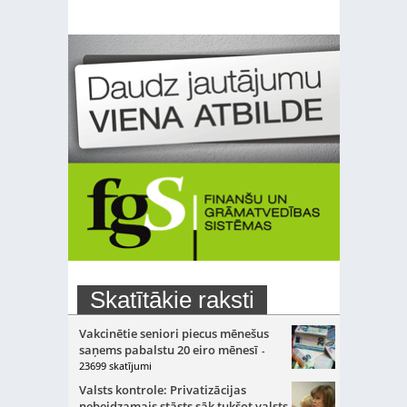
Skatītākie raksti
Vakcinētie seniori piecus mēnešus
saņems pabalstu 20 eiro mēnesī
-
23699 skatījumi
Valsts kontrole: Privatizācijas
nebeidzamais stāsts sāk tukšot valsts