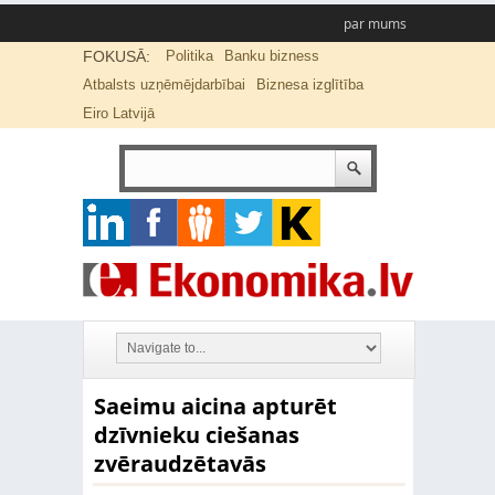
par mums
FOKUSĀ:
Politika
Banku bizness
Atbalsts uzņēmējdarbībai
Biznesa izglītība
Eiro Latvijā
Saeimu aicina apturēt
dzīvnieku ciešanas
zvēraudzētavās