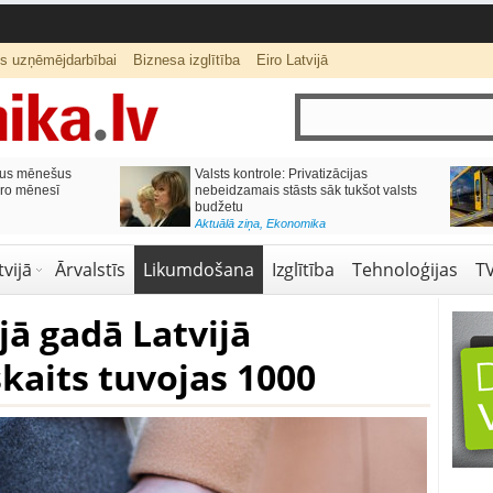
ts uzņēmējdarbībai
Biznesa izglītība
Eiro Latvijā
ās var izmaksāt
Katrs desmitais mājokļa kredīta
pieteikums tiek noraidīts negatīvas
kredītvēstures dēļ
Aktuālā ziņa
,
Finanses
vijā
Ārvalstīs
Likumdošana
Izglītība
Tehnoloģijas
T
jā gadā Latvijā
skaits tuvojas 1000