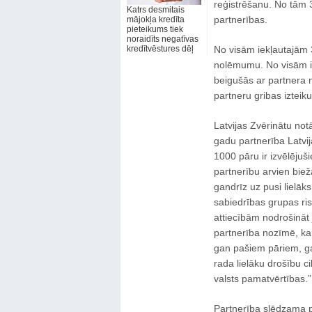
reģistrēšanu. No tām
Katrs desmitais
partnerības.
mājokļa kredīta
pieteikums tiek
noraidīts negatīvas
kredītvēstures dēļ
No visām iekļautajām 
nolēmumu. No visām ie
beigušās ar partnera n
partneru gribas iztei
Latvijas Zvērinātu no
gadu partnerība Latvijā
1000 pāru ir izvēlējušie
partnerību arvien biež
gandrīz uz pusi lielāks
sabiedrības grupas ris
attiecībām nodrošināt 
partnerība nozīmē, ka 
gan pašiem pāriem, gan
rada lielāku drošību c
valsts pamatvērtības.”
Partnerība slēdzama pi