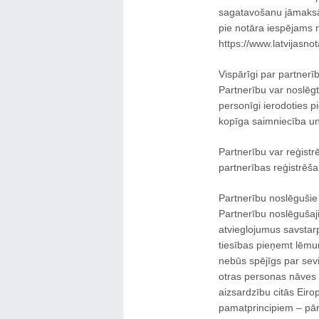
sagatavošanu jāmaksā 
pie notāra iespējams no
https://www.latvijasno
Vispārīgi par partner
Partnerību var noslēg
personīgi ierodoties pi
kopīga saimniecība un n
Partnerību var reģistrē
partnerības reģistrēša
Partnerību noslēgušie 
Partnerību noslēgušaji
atvieglojumus savstar
tiesības pieņemt lēmumu
nebūs spējīgs par sevi
otras personas nāves 
aizsardzību citās Eiro
pamatprincipiem – pārv