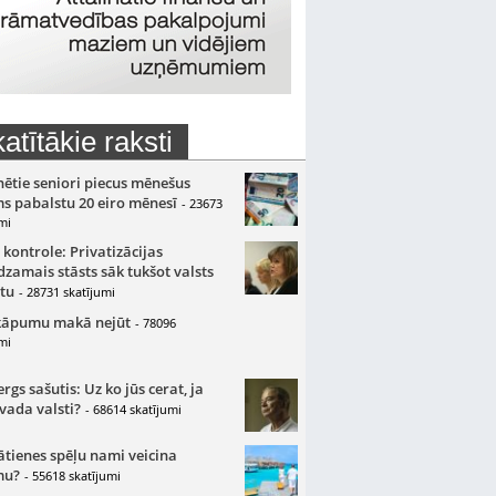
atītākie raksti
nētie seniori piecus mēnešus
s pabalstu 20 eiro mēnesī
- 23673
mi
 kontrole: Privatizācijas
zamais stāsts sāk tukšot valsts
tu
- 28731 skatījumi
kāpumu makā nejūt
- 78096
mi
gs sašutis: Uz ko jūs cerat, ja
 vada valsti?
- 68614 skatījumi
ātienes spēļu nami veicina
mu?
- 55618 skatījumi