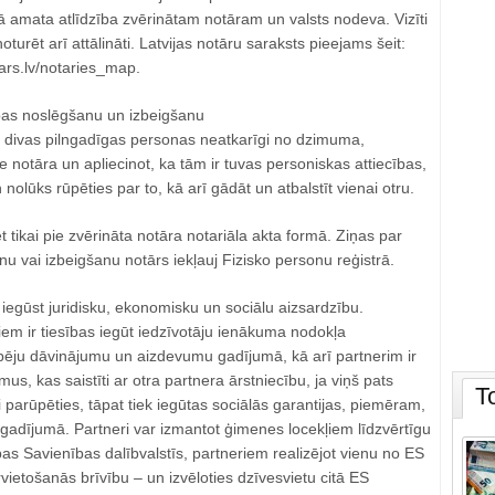
amata atlīdzība zvērinātam notāram un valsts nodeva. Vizīti
turēt arī attālināti. Latvijas notāru saraksts pieejams šeit:
tars.lv/notaries_map.
ības noslēgšanu un izbeigšanu
t divas pilngadīgas personas neatkarīgi no dzimuma,
e notāra un apliecinot, ka tām ir tuvas personiskas attiecības,
olūks rūpēties par to, kā arī gādāt un atbalstīt vienai otru.
t tikai pie zvērināta notāra notariāla akta formā. Ziņas par
nu vai izbeigšanu notārs iekļauj Fizisko personu reģistrā.
iegūst juridisku, ekonomisku un sociālu aizsardzību.
em ir tiesības iegūt iedzīvotāju ienākuma nodokļa
pēju dāvinājumu un aizdevumu gadījumā, kā arī partnerim ir
s, kas saistīti ar otra partnera ārstniecību, ja viņš pats
T
 parūpēties, tāpat tiek iegūtas sociālās garantijas, piemēram,
gadījumā. Partneri var izmantot ģimenes locekļiem līdzvērtīgu
pas Savienības dalībvalstīs, partneriem realizējot vienu no ES
ietošanās brīvību – un izvēloties dzīvesvietu citā ES