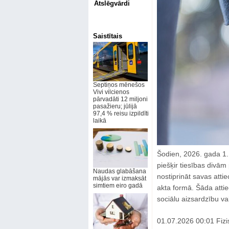
Atslēgvārdi
Saistītais
Septiņos mēnešos
Vivi vilcienos
pārvadāti 12 miljoni
pasažieru; jūlijā
97,4 % reisu izpildīti
laikā
Šodien, 2026. gada 1. jū
piešķir tiesības divā
Naudas glabāšana
nostiprināt savas attie
mājās var izmaksāt
simtiem eiro gadā
akta formā. Šāda attie
sociālu aizsardzību val
01.07.2026 00:01 Fizis