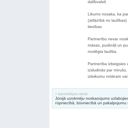
dalībvalstī.
Likums nosaka, ka part
(atšķirībā no laulība
tiesības.
Partnerību nevar noslēg
māsas, pusbrāļi un pus
noslēgta laulība.
Partnerība izbeigsies 
izsludinās par mirušu,
izteikumu notāram vai
< Iepriekšējais raksts
Jūnijā uzņēmēju noskaņojums uzlabojie
rūpniecībā, būvniecībā un pakalpojumu 