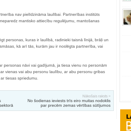
nerība nav pielīdzināma laulībai. Partnerības institūts
s) neparedz mantisko attiecību regulējumu, mantošanas
t personas, kuras ir laulībā, radinieki taisnā līnijā, brāļi un
māsas, kā arī tās, kurām jau ir noslēgta partnerība, vai
ar personas nāvi vai gadījumā, ja tiesa vienu no personām
 ar vienas vai abu personu laulību, ar abu personu gribas
 ar tiesas spriedumu.
Nākošais raksts >
s
No šodienas ieviests trīs eiro muitas nodoklis
sektorā
par precēm zemas vērtības sūtījumos