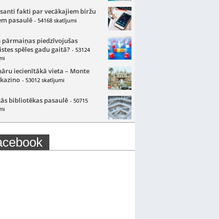
santi fakti par vecākajiem biržu
m pasaulē
- 54168 skatījumi
 pārmaiņas piedzīvojušas
istes spēles gadu gaitā?
- 53124
mi
nāru iecienītākā vieta – Monte
 kazino
- 53012 skatījumi
ās bibliotēkas pasaulē
- 50715
mi
acebook