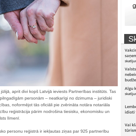
Sk
Vakci
saņem
skatīju
Valsts
nebeid
budže
Algu 
lijā, aprit divi kopš Latvijā ieviests Partnerības institūts. Tas
skatīju
m pilngadīgām personām – neatkarīgi no dzimuma – juridiski
cības, noformējot tās oficiāli pie zvērināta notāra notariāla
Lember
cību reģistrācija pārim nodrošina tiesisku, ekonomisku un
idioti
sts līmenī.
Vai kl
tūris
ko personu reģistrā ir iekļautas ziņas par 925 partnerību