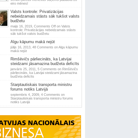
eiro mēnesī
Valsts kontrole: Privatizācijas
nebeidzamais stāsts sāk tukšot valsts
budžetu
maijs 16, 2019,
Comments Off
on Valsts
kontrole: Privatizācijas nebeidzamais stāsts
sāk tukšot valsts budžetu
Algu kāpumu makā nejūt
jūlijs 16, 2013,
48 Comments
on Algu kāpumu
makā nejūt
Rimšēvičs pārliecināts, ka Latvijai
steidzami jāsamazina budžeta deficīts
janvāris 25, 2011,
5 Comments
on Rimšēvičs
pārliecināts, ka Latvijai steidzami jāsamazina
budžeta deficīts
Starptautiskais transporta ministru
forums notiks Latvijā
septembris 4, 2009,
4 Comments
on
Starptautiskais transporta ministru forums
notiks Latvijā