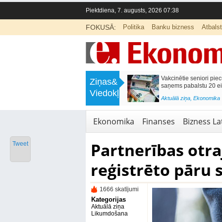
Piektdiena, 7. augusts, 2026 07:38
FOKUSĀ:
Politika
Banku bizness
Atbals
>
Septiņos mēnešos Vivi vilcienos
Naudas glabāšana māj
Ziņas&
pārvadāti 12 miljoni pasažieru; jūlijā
simtiem eiro gadā
Viedokļi
97,4 % reisu izpildīti laikā
<
Aktuālā ziņa
,
Finanses
Aktuālā ziņa
,
Bizness Latvijā
,
Tirdzniecība
Ekonomika
Finanses
Bizness Lat
Partnerības otra
Tweet
reģistrēto pāru 
1666 skatījumi
Kategorijas
Aktuālā ziņa
Likumdošana