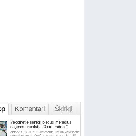
op
Komentāri
Šķirkļi
Vakcinētie seniori piecus mēnešus
saņems pabalstu 20 eiro mēnesī
oktobris 13, 2021,
Comments Off
on Vakcinētie
seniori piecus mēnešus saņems pabalstu 20