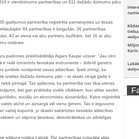
 314 ir viendzimuma partnerības un 611 dažādu dzimumu pāru
Intere
namie
30 gadījumos partnerība reģistrēta pamatojoties uz tiesas
Kādas
kļautajām 84 partnerības ir beigušās. 26 partnerības
tiešsa
āvi, 42 ar viena vai abu partneru laulībām, bet 16 ar abu
skatīju
kumu notāram.
Miljo
Karlo
tāru padomes priekšsēdētājs Aigars Kaupe uzsver: “Jau otro
 ir reāli izmantots tiesiskais instruments – šobrīd gandrīz
Labāk
skatīju
s juridiski nostiprināt savas attiecības. Īpaši zīmīgi, ka
āk izvēlas dažādu dzimumu pāri – to skaits otrajā gadā ir
 nekā pirmajā. Tas apliecina, ka partnerība nav tikai vienas
F
inājums, bet gan praktiska izvēle cilvēkiem, kuri vēlas savām
juridisku, sociālu un ekonomisku aizsardzību. Katra reģistrētā
valsts atzīst un aizsargā vēl vienu ģimeni. Tas ir ieguvums
 valstij kopumā, jo skaidri sakārtotas tiesiskās attiecības
ilvēkiem un stiprina tiesiskas, demokrātiskas un atbildīgas
e jebkura notāra Latvijā. Par partnerības notariāla akta