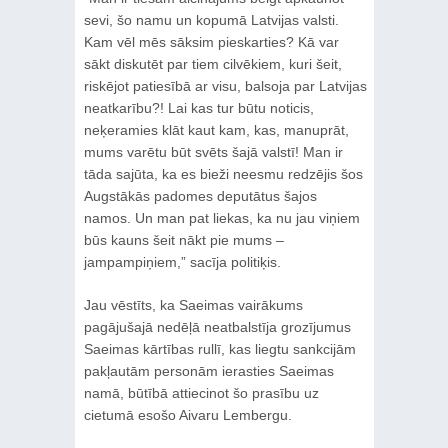
sevi, šo namu un kopumā Latvijas valsti.
Kam vēl mēs sāksim pieskarties? Kā var
sākt diskutēt par tiem cilvēkiem, kuri šeit,
riskējot patiesībā ar visu, balsoja par Latvijas
neatkarību?! Lai kas tur būtu noticis,
neķeramies klāt kaut kam, kas, manuprāt,
mums varētu būt svēts šajā valstī! Man ir
tāda sajūta, ka es bieži neesmu redzējis šos
Augstākās padomes deputātus šajos
namos. Un man pat liekas, ka nu jau viņiem
būs kauns šeit nākt pie mums –
jampampiņiem,” sacīja politiķis.
Jau vēstīts, ka Saeimas vairākums
pagājušajā nedēļā neatbalstīja grozījumus
Saeimas kārtības rullī, kas liegtu sankcijām
pakļautām personām ierasties Saeimas
namā, būtībā attiecinot šo prasību uz
cietumā esošo Aivaru Lembergu.