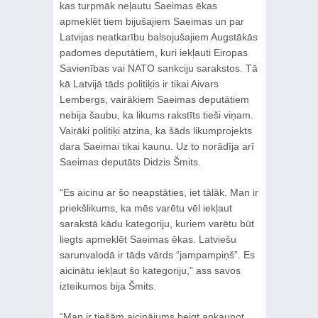
kas turpmāk neļautu Saeimas ēkas
apmeklēt tiem bijušajiem Saeimas un par
Latvijas neatkarību balsojušajiem Augstākās
padomes deputātiem, kuri iekļauti Eiropas
Savienības vai NATO sankciju sarakstos. Tā
kā Latvijā tāds politiķis ir tikai Aivars
Lembergs, vairākiem Saeimas deputātiem
nebija šaubu, ka likums rakstīts tieši viņam.
Vairāki politiķi atzina, ka šāds likumprojekts
dara Saeimai tikai kaunu. Uz to norādīja arī
Saeimas deputāts Didzis Šmits.
“Es aicinu ar šo neapstāties, iet tālāk. Man ir
priekšlikums, ka mēs varētu vēl iekļaut
sarakstā kādu kategoriju, kuriem varētu būt
liegts apmeklēt Saeimas ēkas. Latviešu
sarunvalodā ir tāds vārds “jampampiņš”. Es
aicinātu iekļaut šo kategoriju,” ass savos
izteikumos bija Šmits.
“Man ir tiešām aicinājums beigt apkaunot