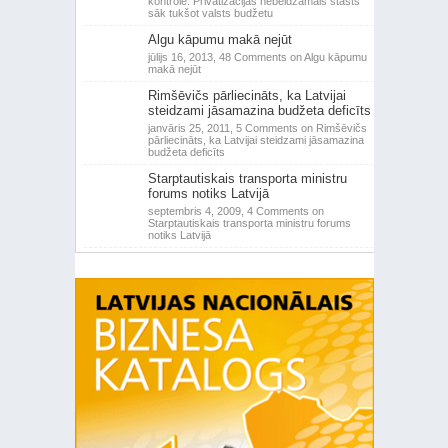
kontrole: Privatizācijas nebeidzamais stāsts
sāk tukšot valsts budžetu
Algu kāpumu makā nejūt
jūlijs 16, 2013,
48 Comments
on Algu kāpumu
makā nejūt
Rimšēvičs pārliecināts, ka Latvijai
steidzami jāsamazina budžeta deficīts
janvāris 25, 2011,
5 Comments
on Rimšēvičs
pārliecināts, ka Latvijai steidzami jāsamazina
budžeta deficīts
Starptautiskais transporta ministru
forums notiks Latvijā
septembris 4, 2009,
4 Comments
on
Starptautiskais transporta ministru forums
notiks Latvijā