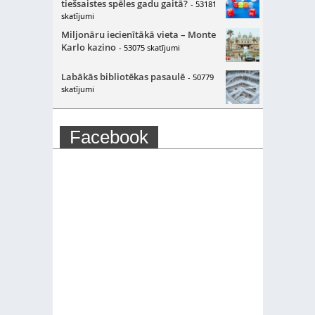
tiešsaistes spēles gadu gaitā?
- 53181
skatījumi
Miljonāru iecienītākā vieta – Monte
Karlo kazino
- 53075 skatījumi
Labākās bibliotēkas pasaulē
- 50779
skatījumi
Facebook