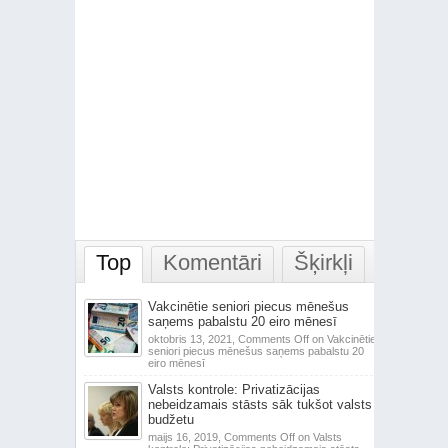
Top
Komentāri
Šķirkļi
Vakcinētie seniori piecus mēnešus
saņems pabalstu 20 eiro mēnesī
oktobris 13, 2021,
Comments Off
on Vakcinētie
seniori piecus mēnešus saņems pabalstu 20
eiro mēnesī
Valsts kontrole: Privatizācijas
nebeidzamais stāsts sāk tukšot valsts
budžetu
maijs 16, 2019,
Comments Off
on Valsts