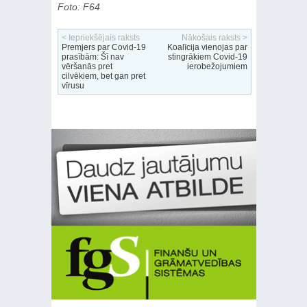
Foto: F64
< Iepriekšējais raksts
Nākošais raksts >
Premjers par Covid-19
Koalīcija vienojas par
prasībām: Šī nav
stingrākiem Covid-19
vēršanās pret
ierobežojumiem
cilvēkiem, bet gan pret
vīrusu