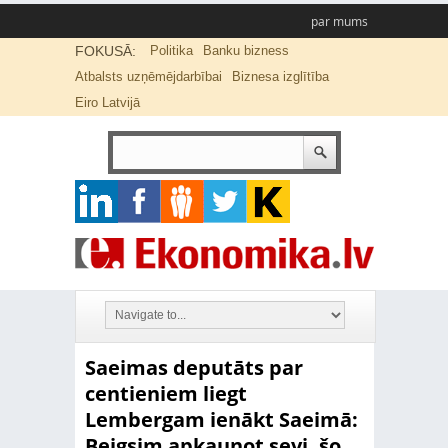
par mums
FOKUSĀ:
Politika
Banku bizness
Atbalsts uzņēmējdarbībai
Biznesa izglītība
Eiro Latvijā
Saeimas deputāts par
centieniem liegt
Lembergam ienākt Saeimā:
Beigsim apkaunot sevi, šo