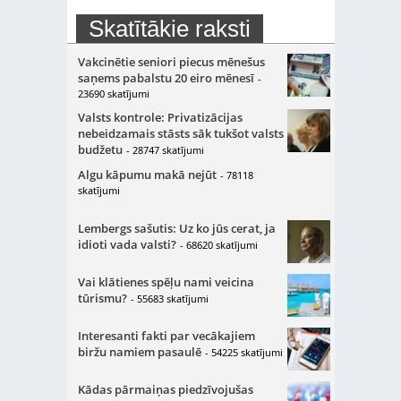
Skatītākie raksti
Vakcinētie seniori piecus mēnešus
saņems pabalstu 20 eiro mēnesī
-
23690 skatījumi
Valsts kontrole: Privatizācijas
nebeidzamais stāsts sāk tukšot valsts
budžetu
- 28747 skatījumi
Algu kāpumu makā nejūt
- 78118
skatījumi
Lembergs sašutis: Uz ko jūs cerat, ja
idioti vada valsti?
- 68620 skatījumi
Vai klātienes spēļu nami veicina
tūrismu?
- 55683 skatījumi
Interesanti fakti par vecākajiem
biržu namiem pasaulē
- 54225 skatījumi
Kādas pārmaiņas piedzīvojušas