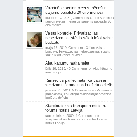
Vakcinētie seniori piecus mēnešus
saņems pabalstu 20 eiro mēnesī
oktobris 13, 2021,
Comments Off
on Vakcinētie
seniori piecus mēnešus saņems pabalstu 20
eiro mēnesī
Valsts kontrole: Privatizācijas
nebeidzamais stāsts sāk tukšot valsts
budžetu
maijs 16, 2019,
Comments Off
on Valsts
kontrole: Privatizācijas nebeidzamais stāsts
sāk tukšot valsts budžetu
Algu kāpumu makā nejūt
jūlijs 16, 2013,
48 Comments
on Algu kāpumu
makā nejūt
Rimšēvičs pārliecināts, ka Latvijai
steidzami jāsamazina budžeta deficīts
janvāris 25, 2011,
5 Comments
on Rimšēvičs
pārliecināts, ka Latvijai steidzami jāsamazina
budžeta deficīts
Starptautiskais transporta ministru
forums notiks Latvijā
septembris 4, 2009,
4 Comments
on
Starptautiskais transporta ministru forums
notiks Latvijā