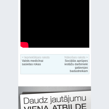
< Iepriekšējais raksts
Nākošais raksts >
Valsts medicīnai
Sociālās aprūpes
sasietas rokas
iestāžu darbinieki
gatavojas
badastreikam