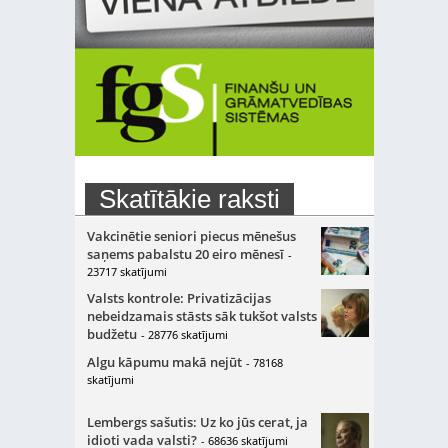
Skatītākie raksti
Vakcinētie seniori piecus mēnešus
saņems pabalstu 20 eiro mēnesī
-
23717 skatījumi
Valsts kontrole: Privatizācijas
nebeidzamais stāsts sāk tukšot valsts
budžetu
- 28776 skatījumi
Algu kāpumu makā nejūt
- 78168
skatījumi
Lembergs sašutis: Uz ko jūs cerat, ja
idioti vada valsti?
- 68636 skatījumi