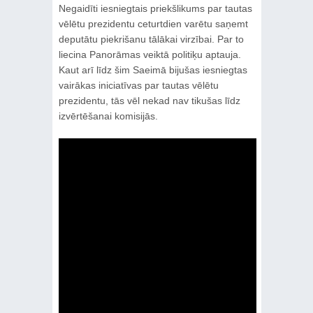
Negaidīti iesniegtais priekšlikums par tautas
vēlētu prezidentu ceturtdien varētu saņemt
deputātu piekrišanu tālākai virzībai. Par to
liecina Panorāmas veiktā politiķu aptauja.
Kaut arī līdz šim Saeimā bijušas iesniegtas
vairākas iniciatīvas par tautas vēlētu
prezidentu, tās vēl nekad nav tikušas līdz
izvērtēšanai komisijās.