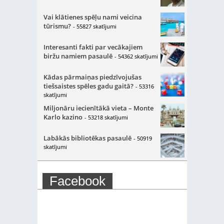
Vai klātienes spēļu nami veicina
tūrismu?
- 55827 skatījumi
Interesanti fakti par vecākajiem
biržu namiem pasaulē
- 54362 skatījumi
Kādas pārmaiņas piedzīvojušas
tiešsaistes spēles gadu gaitā?
- 53316
skatījumi
Miljonāru iecienītākā vieta – Monte
Karlo kazino
- 53218 skatījumi
Labākās bibliotēkas pasaulē
- 50919
skatījumi
Facebook