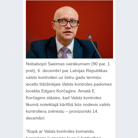
Nobalsojot Saeimas vairākumam (90 par, 1
pret), 6. decembrī par Latvijas Republikas
valsts kontrolieri uz četru gadu termiņu
iecelts līdzšinējais Valsts kontroles padomes
loceklis Edgars Korčagins. Amatā E.
Korčagins stāsies, kad Valsts kontroles
likumā noteiktajā kārtībā būs nodevis valsts
kontroliera zvērestu – provizoriski 14.
decembrī.
“Kopā ar Valsts kontroles komandu
turpināsim “uzņemto kursu” lietderības