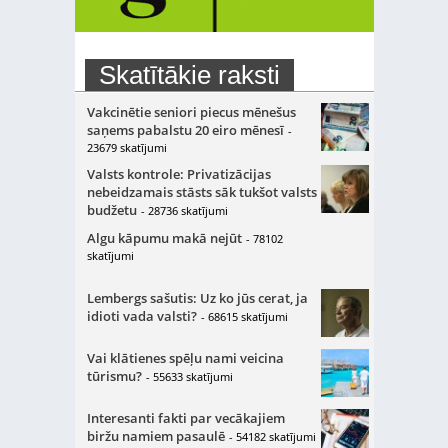
Skatītākie raksti
Vakcinētie seniori piecus mēnešus
saņems pabalstu 20 eiro mēnesī
-
23679 skatījumi
Valsts kontrole: Privatizācijas
nebeidzamais stāsts sāk tukšot valsts
budžetu
- 28736 skatījumi
Algu kāpumu makā nejūt
- 78102
skatījumi
Lembergs sašutis: Uz ko jūs cerat, ja
idioti vada valsti?
- 68615 skatījumi
Vai klātienes spēļu nami veicina
tūrismu?
- 55633 skatījumi
Interesanti fakti par vecākajiem
biržu namiem pasaulē
- 54182 skatījumi