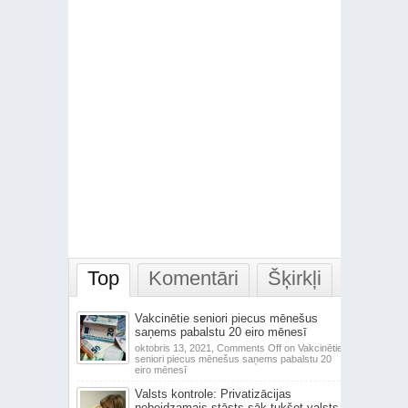
Top
Komentāri
Šķirkļi
Vakcinētie seniori piecus mēnešus
saņems pabalstu 20 eiro mēnesī
oktobris 13, 2021,
Comments Off
on Vakcinētie
seniori piecus mēnešus saņems pabalstu 20
eiro mēnesī
Valsts kontrole: Privatizācijas
nebeidzamais stāsts sāk tukšot valsts