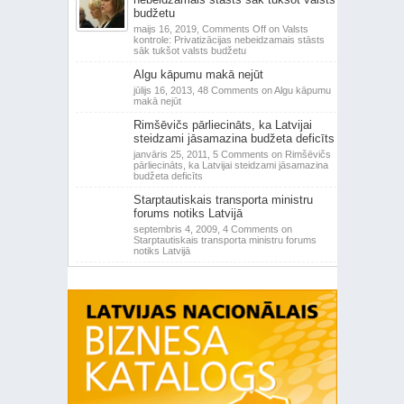
budžetu
maijs 16, 2019,
Comments Off
on Valsts
kontrole: Privatizācijas nebeidzamais stāsts
sāk tukšot valsts budžetu
Algu kāpumu makā nejūt
jūlijs 16, 2013,
48 Comments
on Algu kāpumu
makā nejūt
Rimšēvičs pārliecināts, ka Latvijai
steidzami jāsamazina budžeta deficīts
janvāris 25, 2011,
5 Comments
on Rimšēvičs
pārliecināts, ka Latvijai steidzami jāsamazina
budžeta deficīts
Starptautiskais transporta ministru
forums notiks Latvijā
septembris 4, 2009,
4 Comments
on
Starptautiskais transporta ministru forums
notiks Latvijā