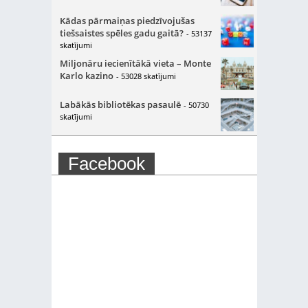
Kādas pārmaiņas piedzīvojušas
tiešsaistes spēles gadu gaitā?
- 53137
skatījumi
Miljonāru iecienītākā vieta – Monte
Karlo kazino
- 53028 skatījumi
Labākās bibliotēkas pasaulē
- 50730
skatījumi
Facebook