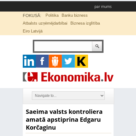
par mums
FOKUSĀ:
Politika
Banku bizness
Atbalsts uzņēmējdarbībai
Biznesa izglītība
Eiro Latvijā
Saeima valsts kontroliera
amatā apstiprina Edgaru
Korčaginu