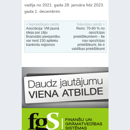
vadīja no 2021. gada 28. janvāra līdz 2023.
gada 1. decembrim.
< Iepriekšējais raksts
Nākošais raksts >
Asociācija: VM jaunā
Reirs: 70-80 % no
ideja par zāļu
opozīcijas
finansiālo pieejamību
priekšlikumiem – tie
var nest 150 aptieku
nav opozīcijas
bankrotu reģionos
priekšlikumi, tie ir
valdības priekšlikumi