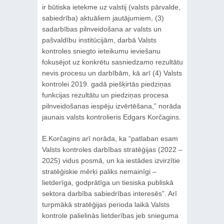
ir būtiska ietekme uz valstij (valsts pārvalde,
sabiedrība) aktuāliem jautājumiem, (3)
sadarbības pilnveidošana ar valsts un
pašvaldību institūcijām, darbā Valsts
kontroles sniegto ieteikumu ieviešanu
fokusējot uz konkrētu sasniedzamo rezultātu
nevis procesu un darbībām, kā arī (4) Valsts
kontrolei 2019. gadā piešķirtās piedziņas
funkcijas rezultātu un piedziņas procesa
pilnveidošanas iespēju izvērtēšana,” norāda
jaunais valsts kontrolieris Edgars Korčagins.
E.Korčagins arī norāda, ka “patlaban esam
Valsts kontroles darbības stratēģijas (2022 –
2025) vidus posmā, un ka iestādes izvirzītie
stratēģiskie mērķi paliks nemainīgi –
lietderīga, godprātīga un tiesiska publiskā
sektora darbība sabiedrības interesēs”. Arī
turpmākā stratēģijas perioda laikā Valsts
kontrole palielinās lietderības jeb snieguma