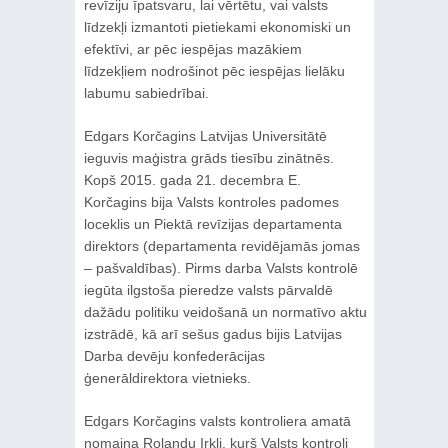
revīziju īpatsvaru, lai vērtētu, vai valsts
līdzekļi izmantoti pietiekami ekonomiski un
efektīvi, ar pēc iespējas mazākiem
līdzekļiem nodrošinot pēc iespējas lielāku
labumu sabiedrībai.
Edgars Korčagins Latvijas Universitātē
ieguvis maģistra grāds tiesību zinātnēs.
Kopš 2015. gada 21. decembra E.
Korčagins bija Valsts kontroles padomes
loceklis un Piektā revīzijas departamenta
direktors (departamenta revidējamās jomas
– pašvaldības). Pirms darba Valsts kontrolē
iegūta ilgstoša pieredze valsts pārvaldē
dažādu politiku veidošanā un normatīvo aktu
izstrādē, kā arī sešus gadus bijis Latvijas
Darba devēju konfederācijas
ģenerāldirektora vietnieks.
Edgars Korčagins valsts kontroliera amatā
nomaina Rolandu Irkli, kurš Valsts kontroli