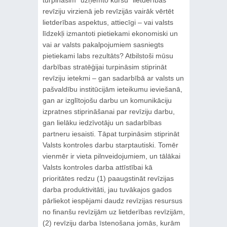
revīziju virzienā jeb revīzijās vairāk vērtēt
lietderības aspektus, attiecīgi – vai valsts
līdzekļi izmantoti pietiekami ekonomiski un
vai ar valsts pakalpojumiem sasniegts
pietiekami labs rezultāts? Atbilstoši mūsu
darbības stratēģijai turpināsim stiprināt
revīziju ietekmi – gan sadarbībā ar valsts un
pašvaldību institūcijām ieteikumu ieviešanā,
gan ar izglītojošu darbu un komunikāciju
izpratnes stiprināšanai par revīziju darbu,
gan lielāku iedzīvotāju un sadarbības
partneru iesaisti. Tāpat turpināsim stiprināt
Valsts kontroles darbu starptautiski. Tomēr
vienmēr ir vieta pilnveidojumiem, un tālākai
Valsts kontroles darba attīstībai kā
prioritātes redzu (1) paaugstināt revīzijas
darba produktivitāti, jau tuvākajos gados
pārliekot iespējami daudz revīzijas resursus
no finanšu revīzijām uz lietderības revīzijām,
(2) revīziju darba īstenošana jomās, kurām