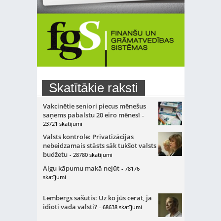
Skatītākie raksti
Vakcinētie seniori piecus mēnešus
saņems pabalstu 20 eiro mēnesī
-
23721 skatījumi
Valsts kontrole: Privatizācijas
nebeidzamais stāsts sāk tukšot valsts
budžetu
- 28780 skatījumi
Algu kāpumu makā nejūt
- 78176
skatījumi
Lembergs sašutis: Uz ko jūs cerat, ja
idioti vada valsti?
- 68638 skatījumi