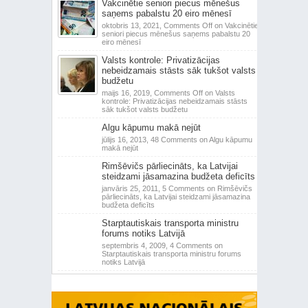
Vakcinētie seniori piecus mēnešus
saņems pabalstu 20 eiro mēnesī
oktobris 13, 2021,
Comments Off
on Vakcinētie
seniori piecus mēnešus saņems pabalstu 20
eiro mēnesī
Valsts kontrole: Privatizācijas
nebeidzamais stāsts sāk tukšot valsts
budžetu
maijs 16, 2019,
Comments Off
on Valsts
kontrole: Privatizācijas nebeidzamais stāsts
sāk tukšot valsts budžetu
Algu kāpumu makā nejūt
jūlijs 16, 2013,
48 Comments
on Algu kāpumu
makā nejūt
Rimšēvičs pārliecināts, ka Latvijai
steidzami jāsamazina budžeta deficīts
janvāris 25, 2011,
5 Comments
on Rimšēvičs
pārliecināts, ka Latvijai steidzami jāsamazina
budžeta deficīts
Starptautiskais transporta ministru
forums notiks Latvijā
septembris 4, 2009,
4 Comments
on
Starptautiskais transporta ministru forums
notiks Latvijā