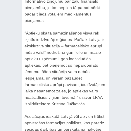
Informatīvo ziņojumu par zāļu finansiālo
pieejamību, jo tas nepilda tā pamatmērķi –
padarīt iedzīvotājiem medikamentus
pieejamus.
“Aptieku skaita samazināšanos visvairāk
izjutīs iedzīvotāji reģionos. Pašlaik Latvija ir
ekskluzīvā situācijā – farmaceitisko aprūpi
mūsu valstī nodrošina gan lielie un mazie
aptieku uzņēmumi, gan individuālās
aptiekas, bet pieņemot šo nepārdomāto
lēmumu, šāda situācija vairs nebūs
iespējama, un varam pazaudēt
farmaceitisko aprūpi pavisam, iedzīvotājiem
laikā nesaņemot zāles, jo aptiekas vairs
neatradīsies viņiem tuvumā,” uzsver LFAA
izpilddirektore Kristīne Jučkoviča.
Asociācijas ieskatā Latvijā vēl aizvien trūkst
aptverošas farmācijas politikas, kas paredz
secīgas darbības un pārskatāmā nākotnē