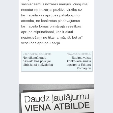
sasniedzamus nozares mērķus. Ziņojums
nesatur ne nozares pozitīvu virzību uz
farmaceitiskās aprūpes pakalpojumu
attīstību, ne konkrētus piedāvājumus
farmaceita lomas primārajā veselības
aprūpē stiprināšanai, kas ir akūti
nepieciešami ne tikai farmācijā, bet arī
veselības aprūpē Latvijā.
< Iepriekšējais raksts
Nākošais raksts >
No nākamā gada
Saeima valsts
pašvaldības policijai
kontroliera amatā
jābūt katrā pašvaldībā
apstiprina Edgaru
Korčaginu