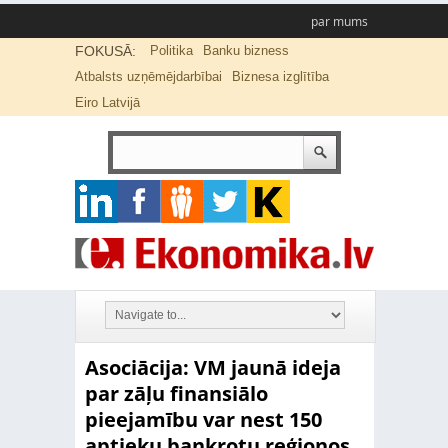
par mums
FOKUSĀ:
Politika
Banku bizness
Atbalsts uzņēmējdarbībai
Biznesa izglītība
Eiro Latvijā
Asociācija: VM jaunā ideja
par zāļu finansiālo
pieejamību var nest 150
aptieku bankrotu reģionos