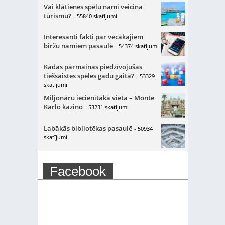
Vai klātienes spēļu nami veicina
tūrismu?
- 55840 skatījumi
Interesanti fakti par vecākajiem
biržu namiem pasaulē
- 54374 skatījumi
Kādas pārmaiņas piedzīvojušas
tiešsaistes spēles gadu gaitā?
- 53329
skatījumi
Miljonāru iecienītākā vieta – Monte
Karlo kazino
- 53231 skatījumi
Labākās bibliotēkas pasaulē
- 50934
skatījumi
Facebook