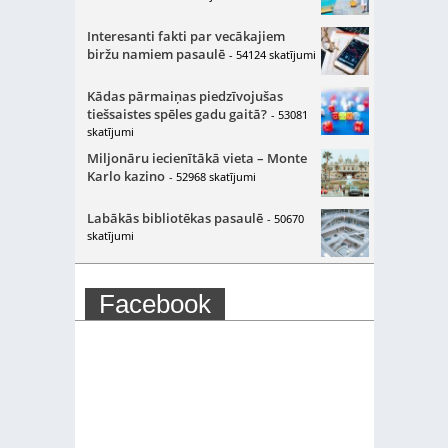
Interesanti fakti par vecākajiem
biržu namiem pasaulē
- 54124 skatījumi
Kādas pārmaiņas piedzīvojušas
tiešsaistes spēles gadu gaitā?
- 53081
skatījumi
Miljonāru iecienītākā vieta – Monte
Karlo kazino
- 52968 skatījumi
Labākās bibliotēkas pasaulē
- 50670
skatījumi
Facebook