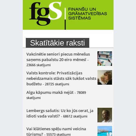
Skatītākie raksti
Vakcinētie seniori piecus mēnešus
saņems pabalstu 20 eiro mēnesī
-
23666 skatījumi
Valsts kontrole: Privatizācijas
nebeidzamais stāsts sāk tukšot valsts
budžetu
- 28725 skatījumi
Algu kāpumu makā nejūt
- 78089
skatījumi
Lembergs sašutis: Uz ko jūs cerat, ja
idioti vada valsti?
- 68612 skatījumi
Vai klātienes spēļu nami veicina
tūrismu?
- 55573 skatījumi