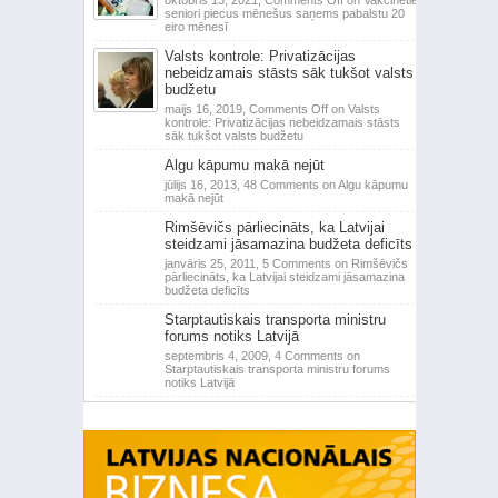
oktobris 13, 2021,
Comments Off
on Vakcinētie
seniori piecus mēnešus saņems pabalstu 20
eiro mēnesī
Valsts kontrole: Privatizācijas
nebeidzamais stāsts sāk tukšot valsts
budžetu
maijs 16, 2019,
Comments Off
on Valsts
kontrole: Privatizācijas nebeidzamais stāsts
sāk tukšot valsts budžetu
Algu kāpumu makā nejūt
jūlijs 16, 2013,
48 Comments
on Algu kāpumu
makā nejūt
Rimšēvičs pārliecināts, ka Latvijai
steidzami jāsamazina budžeta deficīts
janvāris 25, 2011,
5 Comments
on Rimšēvičs
pārliecināts, ka Latvijai steidzami jāsamazina
budžeta deficīts
Starptautiskais transporta ministru
forums notiks Latvijā
septembris 4, 2009,
4 Comments
on
Starptautiskais transporta ministru forums
notiks Latvijā