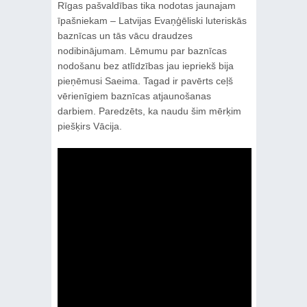
Rīgas pašvaldības tika nodotas jaunajam
īpašniekam – Latvijas Evaņģēliski luteriskās
baznīcas un tās vācu draudzes
nodibinājumam. Lēmumu par baznīcas
nodošanu bez atlīdzības jau iepriekš bija
pieņēmusi Saeima. Tagad ir pavērts ceļš
vērienīgiem baznīcas atjaunošanas
darbiem. Paredzēts, ka naudu šim mērķim
piešķirs Vācija.