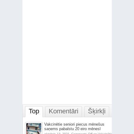
Top
Komentāri
Šķirkļi
Vakcinētie seniori piecus mēnešus
saņems pabalstu 20 eiro mēnesī