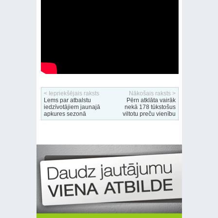
< Iepriekšējais raksts
Nākošais raksts >
Lems par atbalstu
Pērn atklāta vairāk
iedzīvotājiem jaunajā
nekā 178 tūkstošus
apkures sezonā
viltotu preču vienību