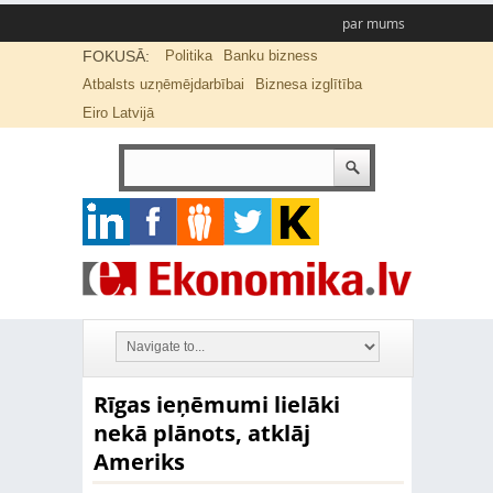
par mums
FOKUSĀ:
Politika
Banku bizness
Atbalsts uzņēmējdarbībai
Biznesa izglītība
Eiro Latvijā
Rīgas ieņēmumi lielāki
nekā plānots, atklāj
Ameriks