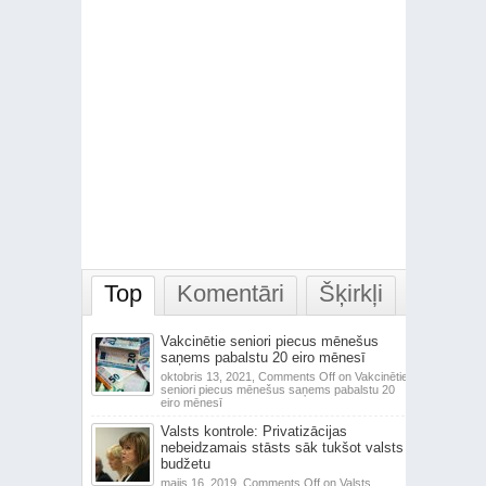
Top
Komentāri
Šķirkļi
Vakcinētie seniori piecus mēnešus
saņems pabalstu 20 eiro mēnesī
oktobris 13, 2021,
Comments Off
on Vakcinētie
seniori piecus mēnešus saņems pabalstu 20
eiro mēnesī
Valsts kontrole: Privatizācijas
nebeidzamais stāsts sāk tukšot valsts
budžetu
maijs 16, 2019,
Comments Off
on Valsts