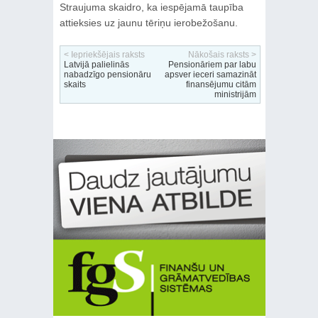
Straujuma skaidro, ka iespējamā taupība
attieksies uz jaunu tēriņu ierobežošanu.
< Iepriekšējais raksts
Nākošais raksts >
Latvijā palielinās
Pensionāriem par labu
nabadzīgo pensionāru
apsver ieceri samazināt
skaits
finansējumu citām
ministrijām