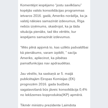
Komentējot iespējamo “jostu savilkšanu”
kopējās valsts konsolidācijas programmas
ietvaros 2016. gadā, Ameriks norādīja, ka ja
valstij nāksies samazināt izdevumus, Rīga
nebūs izņēmums, skaidrojot, ka ja tāda
situācija pienāks, tad tiks vērtēts, kur
iespējams samazināt izdevumus.
“Mēs pilnā apjomā to, kas uzlikts pašvaldībai
kā pienākums, varam izpildīt, ” sacīja
Ameriks, apliecinot, ka pilsētas
pamatfunkcijas nav apdraudētas.
Jau vēstīts, ka saskaņā ar 5. maijā
publicētajām Eiropas Komisijas (EK)
prognozēm 2016. gada budžeta
sagatavošanā būs jāveic konsolidācija 0,4%
no Iekšzemes kopprodukta(IKP) apmērā.
Tikmēr ministru prezidente Laimdota