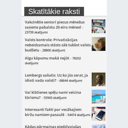
Skatītākie raksti
Vakcinētie seniori piecus mēnešus
saņems pabalstu 20 eiro mēnesī
-
23739 skatījumi
Valsts kontrole: Privatizācijas
nebeidzamais stāsts sāk tukšot valsts
budžetu
- 28800 skatījumi
Algu kāpumu makā nejūt
- 78202
skatījumi
Lembergs sašutis: Uz ko jūs cerat, ja
idioti vada valsti?
- 68644 skatījumi
Vai klātienes spēļu nami veicina
tūrismu?
- 55943 skatījumi
Interesanti fakti par vecākajiem
biržu namiem pasaulē
- 54474 skatījumi
Kādas pārmaiņas piedzīvojušas