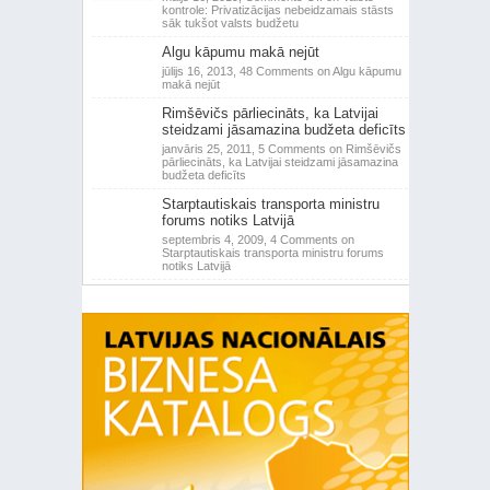
kontrole: Privatizācijas nebeidzamais stāsts
sāk tukšot valsts budžetu
Algu kāpumu makā nejūt
jūlijs 16, 2013,
48 Comments
on Algu kāpumu
makā nejūt
Rimšēvičs pārliecināts, ka Latvijai
steidzami jāsamazina budžeta deficīts
janvāris 25, 2011,
5 Comments
on Rimšēvičs
pārliecināts, ka Latvijai steidzami jāsamazina
budžeta deficīts
Starptautiskais transporta ministru
forums notiks Latvijā
septembris 4, 2009,
4 Comments
on
Starptautiskais transporta ministru forums
notiks Latvijā