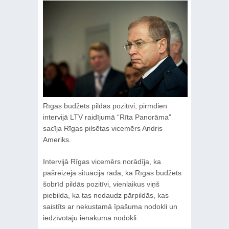
Rīgas budžets pildās pozitīvi, pirmdien
intervijā LTV raidījumā “Rīta Panorāma”
sacīja Rīgas pilsētas vicemērs Andris
Ameriks.
Intervijā Rīgas vicemērs norādīja, ka
pašreizējā situācija rāda, ka Rīgas budžets
šobrīd pildās pozitīvi, vienlaikus viņš
piebilda, ka tas nedaudz pārpildās, kas
saistīts ar nekustamā īpašuma nodokli un
iedzīvotāju ienākuma nodokli.