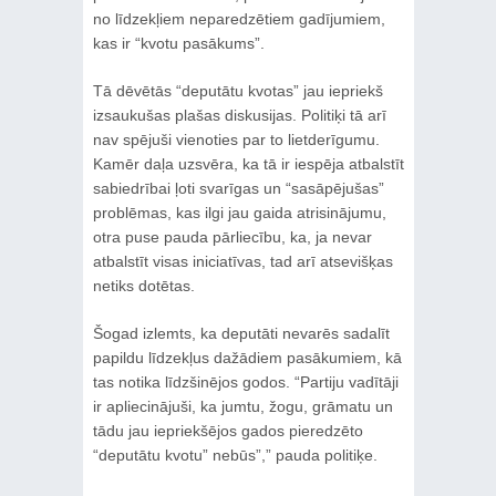
no līdzekļiem neparedzētiem gadījumiem,
kas ir “kvotu pasākums”.
Tā dēvētās “deputātu kvotas” jau iepriekš
izsaukušas plašas diskusijas. Politiķi tā arī
nav spējuši vienoties par to lietderīgumu.
Kamēr daļa uzsvēra, ka tā ir iespēja atbalstīt
sabiedrībai ļoti svarīgas un “sasāpējušas”
problēmas, kas ilgi jau gaida atrisinājumu,
otra puse pauda pārliecību, ka, ja nevar
atbalstīt visas iniciatīvas, tad arī atsevišķas
netiks dotētas.
Šogad izlemts, ka deputāti nevarēs sadalīt
papildu līdzekļus dažādiem pasākumiem, kā
tas notika līdzšinējos godos. “Partiju vadītāji
ir apliecinājuši, ka jumtu, žogu, grāmatu un
tādu jau iepriekšējos gados pieredzēto
“deputātu kvotu” nebūs”,” pauda politiķe.