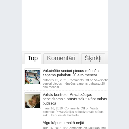
Top
Komentāri
Šķirkļi
Vakcinētie seniori piecus mēnešus
saņems pabalstu 20 eiro mēnesī
oktobris 13, 2021,
Comments Off
on Vakcinētie
seniori piecus mēnešus saņems pabalstu 20
eiro mēnesī
Valsts kontrole: Privatizācijas
nebeidzamais stāsts sāk tukšot valsts
budžetu
maijs 16, 2019,
Comments Off
on Valsts
kontrole: Privatizācijas nebeidzamais stāsts
sāk tukšot valsts budžetu
Algu kāpumu makā nejūt
jūlijs 16, 2013,
48 Comments
on Algu kāpumu