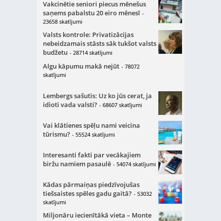
Vakcinētie seniori piecus mēnešus
saņems pabalstu 20 eiro mēnesī
-
23658 skatījumi
Valsts kontrole: Privatizācijas
nebeidzamais stāsts sāk tukšot valsts
budžetu
- 28714 skatījumi
Algu kāpumu makā nejūt
- 78072
skatījumi
Lembergs sašutis: Uz ko jūs cerat, ja
idioti vada valsti?
- 68607 skatījumi
Vai klātienes spēļu nami veicina
tūrismu?
- 55524 skatījumi
Interesanti fakti par vecākajiem
biržu namiem pasaulē
- 54074 skatījumi
Kādas pārmaiņas piedzīvojušas
tiešsaistes spēles gadu gaitā?
- 53032
skatījumi
Miljonāru iecienītākā vieta – Monte