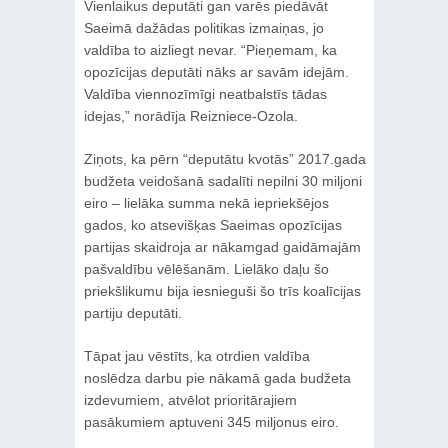
Vienlaikus deputāti gan varēs piedāvāt
Saeimā dažādas politikas izmaiņas, jo
valdība to aizliegt nevar. “Pieņemam, ka
opozīcijas deputāti nāks ar savām idejām.
Valdība viennozīmīgi neatbalstīs tādas
idejas,” norādīja Reizniece-Ozola.
Ziņots, ka pērn “deputātu kvotās” 2017.gada
budžeta veidošanā sadalīti nepilni 30 miljoni
eiro – lielāka summa nekā iepriekšējos
gados, ko atsevišķas Saeimas opozīcijas
partijas skaidroja ar nākamgad gaidāmajām
pašvaldību vēlēšanām. Lielāko daļu šo
priekšlikumu bija iesnieguši šo trīs koalīcijas
partiju deputāti.
Tāpat jau vēstīts, ka otrdien valdība
noslēdza darbu pie nākamā gada budžeta
izdevumiem, atvēlot prioritārajiem
pasākumiem aptuveni 345 miljonus eiro.