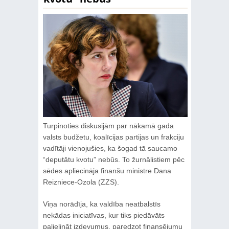
Turpinoties diskusijām par nākamā gada
valsts budžetu, koalīcijas partijas un frakciju
vadītāji vienojušies, ka šogad tā saucamo
“deputātu kvotu” nebūs. To žurnālistiem pēc
sēdes apliecināja finanšu ministre Dana
Reizniece-Ozola (ZZS).
Viņa norādīja, ka valdība neatbalstīs
nekādas iniciatīvas, kur tiks piedāvāts
palielināt izdevumus, paredzot finansējumu