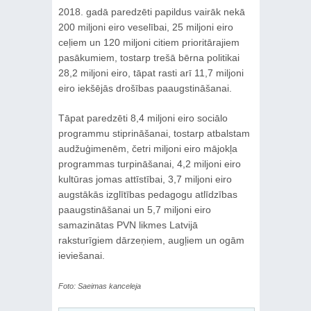
2018. gadā paredzēti papildus vairāk nekā
200 miljoni eiro veselībai, 25 miljoni eiro
ceļiem un 120 miljoni citiem prioritārajiem
pasākumiem, tostarp trešā bērna politikai
28,2 miljoni eiro, tāpat rasti arī 11,7 miljoni
eiro iekšējās drošības paaugstināšanai.
Tāpat paredzēti 8,4 miljoni eiro sociālo
programmu stiprināšanai, tostarp atbalstam
audžuģimenēm, četri miljoni eiro mājokļa
programmas turpināšanai, 4,2 miljoni eiro
kultūras jomas attīstībai, 3,7 miljoni eiro
augstākās izglītības pedagogu atlīdzības
paaugstināšanai un 5,7 miljoni eiro
samazinātas PVN likmes Latvijā
raksturīgiem dārzeņiem, augļiem un ogām
ieviešanai.
Foto: Saeimas kanceleja