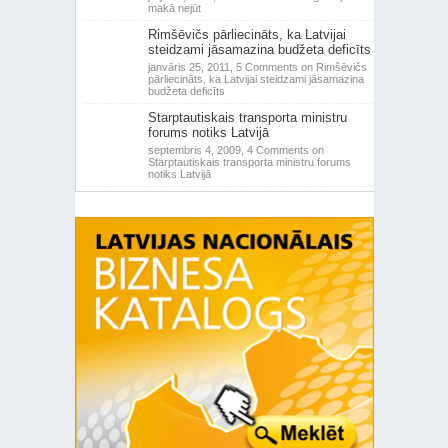
makā nejūt
Rimšēvičs pārliecināts, ka Latvijai
steidzami jāsamazina budžeta deficīts
janvāris 25, 2011,
5 Comments
on Rimšēvičs
pārliecināts, ka Latvijai steidzami jāsamazina
budžeta deficīts
Starptautiskais transporta ministru
forums notiks Latvijā
septembris 4, 2009,
4 Comments
on
Starptautiskais transporta ministru forums
notiks Latvijā