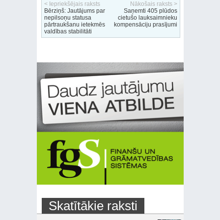
< Iepriekšējais raksts
Nākošais raksts >
Bērziņš: Jautājums par
Saņemti 405 plūdos
nepilsoņu statusa
cietušo lauksaimnieku
pārtraukšanu ietekmēs
kompensāciju prasījumi
valdības stabilitāti
Skatītākie raksti