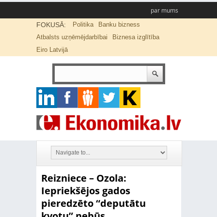
par mums
FOKUSĀ:
Politika
Banku bizness
Atbalsts uzņēmējdarbībai
Biznesa izglītība
Eiro Latvijā
Reizniece – Ozola:
Iepriekšējos gados
pieredzēto “deputātu
kvotu” nebūs