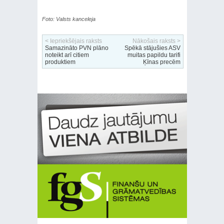
Foto: Valsts kanceleja
< Iepriekšējais raksts
Nākošais raksts >
Samazināto PVN plāno
Spēkā stājušies ASV
noteikt arī citiem
muitas papildu tarifi
produktiem
Ķīnas precēm