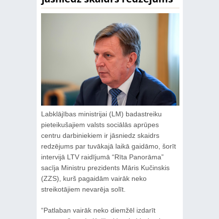
Labklājības ministrijai (LM) badastreiku
pieteikušajiem valsts sociālās aprūpes
centru darbiniekiem ir jāsniedz skaidrs
redzējums par tuvākajā laikā gaidāmo, šorīt
intervijā LTV raidījumā “Rīta Panorāma”
sacīja Ministru prezidents Māris Kučinskis
(ZZS), kurš pagaidām vairāk neko
streikotājiem nevarēja solīt.
“Patlaban vairāk neko diemžēl izdarīt