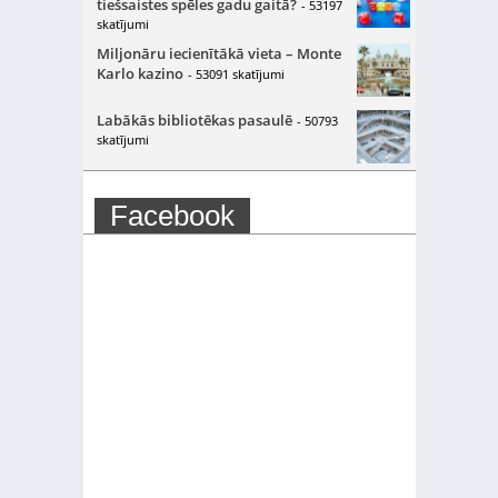
tiešsaistes spēles gadu gaitā?
- 53197
skatījumi
Miljonāru iecienītākā vieta – Monte
Karlo kazino
- 53091 skatījumi
Labākās bibliotēkas pasaulē
- 50793
skatījumi
Facebook