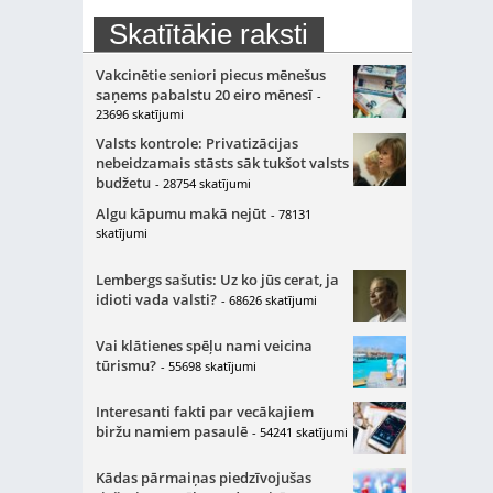
Skatītākie raksti
Vakcinētie seniori piecus mēnešus
saņems pabalstu 20 eiro mēnesī
-
23696 skatījumi
Valsts kontrole: Privatizācijas
nebeidzamais stāsts sāk tukšot valsts
budžetu
- 28754 skatījumi
Algu kāpumu makā nejūt
- 78131
skatījumi
Lembergs sašutis: Uz ko jūs cerat, ja
idioti vada valsti?
- 68626 skatījumi
Vai klātienes spēļu nami veicina
tūrismu?
- 55698 skatījumi
Interesanti fakti par vecākajiem
biržu namiem pasaulē
- 54241 skatījumi
Kādas pārmaiņas piedzīvojušas