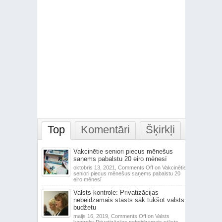
Top
Komentāri
Šķirkļi
Vakcinētie seniori piecus mēnešus
saņems pabalstu 20 eiro mēnesī
oktobris 13, 2021,
Comments Off
on Vakcinētie
seniori piecus mēnešus saņems pabalstu 20
eiro mēnesī
Valsts kontrole: Privatizācijas
nebeidzamais stāsts sāk tukšot valsts
budžetu
maijs 16, 2019,
Comments Off
on Valsts