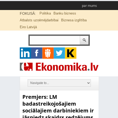
par mums
FOKUSĀ:
Politika
Banku bizness
Atbalsts uzņēmējdarbībai
Biznesa izglītība
Eiro Latvijā
Premjers: LM
badastreikojošajiem
sociālajiem darbiniekiem ir
jāsniedz skaidrs redzējums