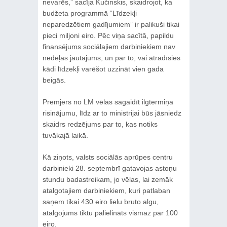
nevarēs,” sacīja Kučinskis, skaidrojot, ka
budžeta programmā “Līdzekļi
neparedzētiem gadījumiem” ir palikuši tikai
pieci miljoni eiro. Pēc viņa sacītā, papildu
finansējums sociālajiem darbiniekiem nav
nedēļas jautājums, un par to, vai atradīsies
kādi līdzekļi varēšot uzzināt vien gada
beigās.
Premjers no LM vēlas sagaidīt ilgtermiņa
risinājumu, līdz ar to ministrijai būs jāsniedz
skaidrs redzējums par to, kas notiks
tuvākajā laikā.
Kā ziņots, valsts sociālās aprūpes centru
darbinieki 28. septembrī gatavojas astoņu
stundu badastreikam, jo vēlas, lai zemāk
atalgotajiem darbiniekiem, kuri patlaban
saņem tikai 430 eiro lielu bruto algu,
atalgojums tiktu palielināts vismaz par 100
eiro.