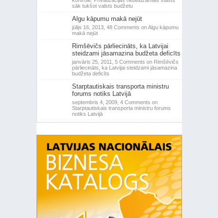
kontrole: Privatizācijas nebeidzamais stāsts
sāk tukšot valsts budžetu
Algu kāpumu makā nejūt
jūlijs 16, 2013,
48 Comments
on Algu kāpumu
makā nejūt
Rimšēvičs pārliecināts, ka Latvijai
steidzami jāsamazina budžeta deficīts
janvāris 25, 2011,
5 Comments
on Rimšēvičs
pārliecināts, ka Latvijai steidzami jāsamazina
budžeta deficīts
Starptautiskais transporta ministru
forums notiks Latvijā
septembris 4, 2009,
4 Comments
on
Starptautiskais transporta ministru forums
notiks Latvijā