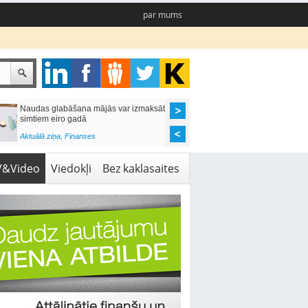
par mums
Naudas glabāšana mājās var izmaksāt
Katrs desmitais mājok
simtiem eiro gadā
pieteikums tiek noraid
kredītvēstures dēļ
Aktuālā ziņa
,
Finanses
Aktuālā ziņa
,
Finanses
V&Video
Viedokļi
Bez kaklasaites