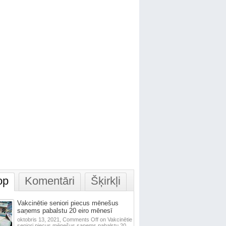
op
Komentāri
Šķirkļi
Vakcinētie seniori piecus mēnešus
saņems pabalstu 20 eiro mēnesī
oktobris 13, 2021,
Comments Off
on Vakcinētie
seniori piecus mēnešus saņems pabalstu 20