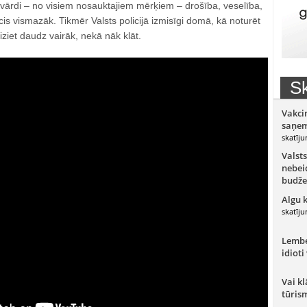
kši vārdi – no visiem nosauktajiem mērķiem – drošība, veselība,
ticis vismazāk. Tikmēr Valsts policijā izmisīgi domā, kā noturēt
iziet daudz vairāk, nekā nāk klāt.
Sk
Vakci
saņem
skatīju
Valsts
nebeid
budže
Algu 
skatīju
Lember
idioti
Vai kl
tūris