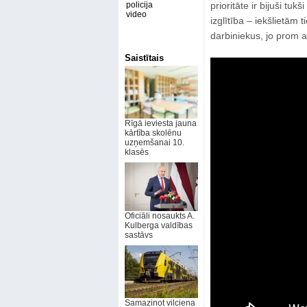
policija
prioritāte ir bijuši tu
video
izglītība – iekšlietām 
darbiniekus, jo prom a
Saistītais
Rīgā ieviesta jauna
kārtība skolēnu
uzņemšanai 10.
klasēs
Oficiāli nosaukts A.
Kulberga valdības
sastāvs
Samazinot vilciena