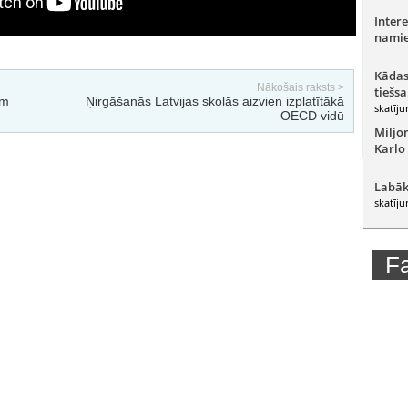
Intere
namie
Kādas
Nākošais raksts >
tiešsa
ām
Ņirgāšanās Latvijas skolās aizvien izplatītākā
skatīju
OECD vidū
Miljo
Karlo
Labāk
skatīju
F