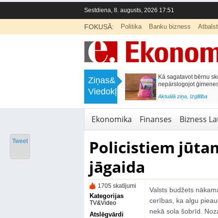
Sestdiena, 8. augusts, 2026 17:51
FOKUSĀ:
Politika
Banku bizness
Atbals
>
Labklājības ministrija rosina reformēt
Kā sagatavot bērnu sko
Ziņas&
un būtiski uzlabot vecāku pabalstu
nepārslogojot ģimene
Viedokļi
<
Aktuālā ziņa
,
Ekonomika
Aktuālā ziņa
,
Izglītība
Ekonomika
Finanses
Bizness Lat
Policistiem jūta
Tweet
jāgaida
1705 skatījumi
Valsts budžets nākama
Kategorijas
cerības, ka algu pieau
TV&Video
nekā sola šobrīd. Noz
Atslēgvārdi