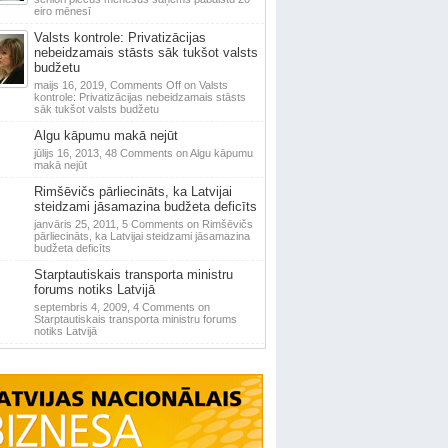
eiro mēnesī
Valsts kontrole: Privatizācijas
nebeidzamais stāsts sāk tukšot valsts
budžetu
maijs 16, 2019,
Comments Off
on Valsts
kontrole: Privatizācijas nebeidzamais stāsts
sāk tukšot valsts budžetu
Algu kāpumu makā nejūt
jūlijs 16, 2013,
48 Comments
on Algu kāpumu
makā nejūt
Rimšēvičs pārliecināts, ka Latvijai
steidzami jāsamazina budžeta deficīts
janvāris 25, 2011,
5 Comments
on Rimšēvičs
pārliecināts, ka Latvijai steidzami jāsamazina
budžeta deficīts
Starptautiskais transporta ministru
forums notiks Latvijā
septembris 4, 2009,
4 Comments
on
Starptautiskais transporta ministru forums
notiks Latvijā