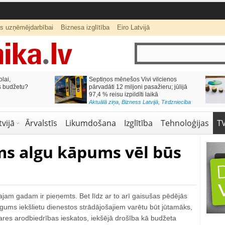
ts uzņēmējdarbībai
Biznesa izglītība
Eiro Latvijā
lai,
Septiņos mēnešos Vivi vilcienos
s budžetu?
pārvadāti 12 miljoni pasažieru; jūlijā
97,4 % reisu izpildīti laikā
Aktuālā ziņa
,
Bizness Latvijā
,
Tirdzniecība
vijā
Ārvalstīs
Likumdošana
Izglītība
Tehnoloģijas
T
ms algu kāpums vēl būs
jam gadam ir pieņemts. Bet līdz ar to arī gaisušas pēdējās
gums iekšlietu dienestos strādājošajiem varētu būt jūtamāks,
ares arodbiedrības ieskatos, iekšējā drošība kā budžeta