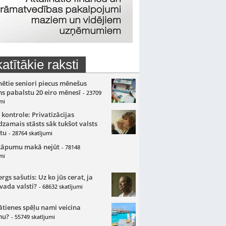
atītākie raksti
nētie seniori piecus mēnešus
s pabalstu 20 eiro mēnesī
- 23709
mi
 kontrole: Privatizācijas
zamais stāsts sāk tukšot valsts
tu
- 28764 skatījumi
kāpumu makā nejūt
- 78148
mi
gs sašutis: Uz ko jūs cerat, ja
 vada valsti?
- 68632 skatījumi
ātienes spēļu nami veicina
mu?
- 55749 skatījumi