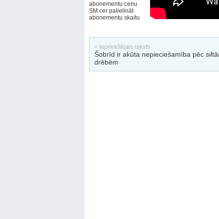
abonementu cenu
SM cer palielināt
abonementu skaitu
< Iepriekšējais raksts
Šobrīd ir akūta nepieciešamība pēc silt
drēbēm