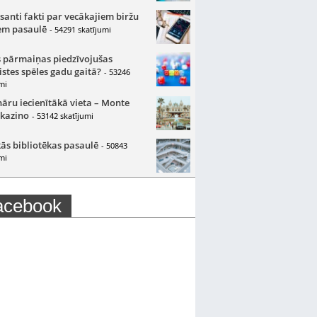
santi fakti par vecākajiem biržu
m pasaulē
- 54291 skatījumi
 pārmaiņas piedzīvojušas
istes spēles gadu gaitā?
- 53246
mi
nāru iecienītākā vieta – Monte
 kazino
- 53142 skatījumi
ās bibliotēkas pasaulē
- 50843
mi
acebook