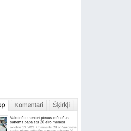
op
Komentāri
Šķirkļi
Vakcinētie seniori piecus mēnešus
saņems pabalstu 20 eiro mēnesī
oktobris 13, 2021,
Comments Off
on Vakcinētie
seniori piecus mēnešus saņems pabalstu 20