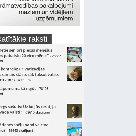
atītākie raksti
nētie seniori piecus mēnešus
s pabalstu 20 eiro mēnesī
- 23682
mi
 kontrole: Privatizācijas
zamais stāsts sāk tukšot valsts
tu
- 28738 skatījumi
kāpumu makā nejūt
- 78105
mi
gs sašutis: Uz ko jūs cerat, ja
 vada valsti?
- 68615 skatījumi
ātienes spēļu nami veicina
mu?
- 55643 skatījumi