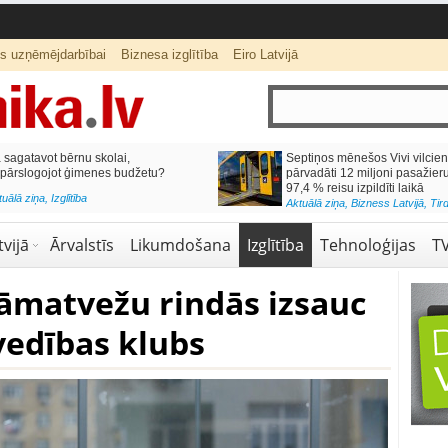
ts uzņēmējdarbībai
Biznesa izglītība
Eiro Latvijā
lai,
Septiņos mēnešos Vivi vilcienos
s budžetu?
pārvadāti 12 miljoni pasažieru; jūlijā
97,4 % reisu izpildīti laikā
Aktuālā ziņa
,
Bizness Latvijā
,
Tirdzniecība
vijā
Ārvalstīs
Likumdošana
Izglītība
Tehnoloģijas
T
rāmatvežu rindās izsauc
vedības klubs