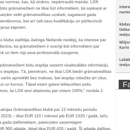
nas normas, kas, kā zināms, nepārtraukti mainās. LGK
Intere
īdzēs grāmatvežiem ne tikai būt informētiem, kā saskaņā ar
namie
aiņām veikt grāmatvedības uzskaiti, sagatavot gada
pienākumus, bet arī celt savu kvalifikāciju un pārliecinoši
Kādas
arjeras kāpnēm.
tiešsa
skatīju
 kluba vadītāja Jadviga Neilande neslēpj, ka interese par
Miljo
apliecina, ka grāmatvežiem ir svarīgi būt informētiem par
Karlo
ā un tiem rūp sava profesionālā izaugsme.
Labāk
skatīju
i grāmatvežiem būtu iespēja saņemt visaktuālāko informāciju,
us iespējas. Tā, piemēram, ne tikai LGK biedri grāmatvedības
varēs apmeklēt bez maksas, bet iespēju robežās arī citus,
F
us un kursus. Tāpat esam gatavi ieklausīties pašu
mos, lai LGK sevi attaisnotu par visiem 100%,” norāda J.
atvijas Grāmatvedības klubā par 12 mēnešu periodu
, 2023) – tikai EUR 110 / mēnesī jeb EUR 1320 / gadā, taču
 gada dalībniekiem, pateicoties saņemtajam
 900 atlaide, tātad tikai EUR 420 / gadā. Šī atlaide dalības