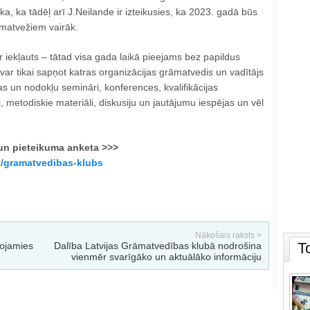
ka, ka tādēļ arī J.Neilande ir izteikusies, ka 2023. gadā būs
matvežiem vairāk.
iekļauts – tātad visa gada laikā pieejams bez papildus
var tikai sapņot katras organizācijas grāmatvedis un vadītājs
s un nodokļu semināri, konferences, kvalifikācijas
 metodiskie materiāli, diskusiju un jautājumu iespējas un vēl
 un pieteikuma anketa >>>
.lv/gramatvedibas-klubs
Nākošais raksts >
T
vojamies
Dalība Latvijas Grāmatvedības klubā nodrošina
vienmēr svarīgāko un aktuālāko informāciju