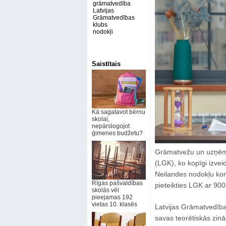
grāmatvedība
Latvijas
Grāmatvedības
klubs
nodokļi
Saistītais
Kā sagatavot bērnu
skolai,
nepārslogojot
ģimenes budžetu?
Grāmatvežu un uzņēmum
(LGK), ko kopīgi izvei
Neilandes nodokļu kon
Rīgas pašvaldības
pieteikties LGK ar 900
skolās vēl
pieejamas 192
vietas 10. klasēs
Latvijas Grāmatvedības
savas teorētiskās zinā