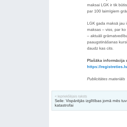
maksai LGK ir tik būtis
par 100 laimīgiem grā
LGK gada maksā jau ir 
maksas – viss, par ko 
– aktuāli grāmatvedība
paaugstināšanas kursi,
daudz kas cits.
Plašāka informācija
https://registreties
Publicitātes materiāls
< Iepriekšējais raksts
Seile: Vispārējās izglītības jomā mēs tu
katastrofai