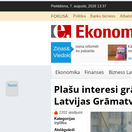
Piektdiena, 7. augusts, 2026 13:37
FOKUSĀ:
Politika
Banku bizness
Atbals
>
Labklājības ministrija rosina reformēt
Kā sagatavot bērnu sko
Ziņas&
un būtiski uzlabot vecāku pabalstu
nepārslogojot ģimene
Viedokļi
<
Aktuālā ziņa
,
Ekonomika
Aktuālā ziņa
,
Izglītība
Ekonomika
Finanses
Bizness Lat
Plašu interesi g
Tweet
Latvijas Grāmat
2202 skatījumi
Kategorijas
Izglītība
Atslēgvārdi