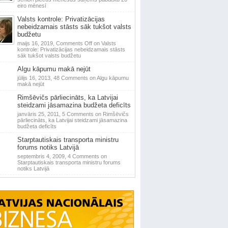
eiro mēnesī
Valsts kontrole: Privatizācijas
nebeidzamais stāsts sāk tukšot valsts
budžetu
maijs 16, 2019,
Comments Off
on Valsts
kontrole: Privatizācijas nebeidzamais stāsts
sāk tukšot valsts budžetu
Algu kāpumu makā nejūt
jūlijs 16, 2013,
48 Comments
on Algu kāpumu
makā nejūt
Rimšēvičs pārliecināts, ka Latvijai
steidzami jāsamazina budžeta deficīts
janvāris 25, 2011,
5 Comments
on Rimšēvičs
pārliecināts, ka Latvijai steidzami jāsamazina
budžeta deficīts
Starptautiskais transporta ministru
forums notiks Latvijā
septembris 4, 2009,
4 Comments
on
Starptautiskais transporta ministru forums
notiks Latvijā