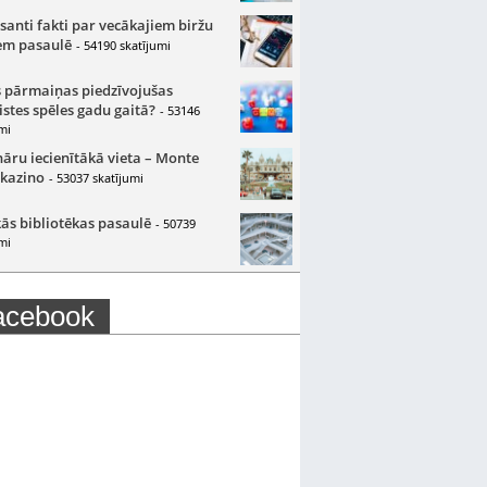
santi fakti par vecākajiem biržu
m pasaulē
- 54190 skatījumi
 pārmaiņas piedzīvojušas
istes spēles gadu gaitā?
- 53146
mi
nāru iecienītākā vieta – Monte
 kazino
- 53037 skatījumi
ās bibliotēkas pasaulē
- 50739
mi
acebook