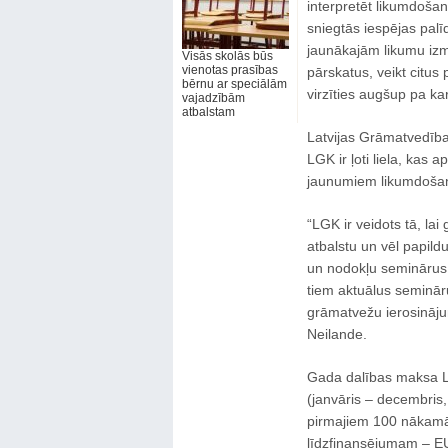
interpretēt likumdoša
sniegtās iespējas pal
jaunākajām likumu izm
Visās skolās būs
vienotas prasības
pārskatus, veikt citus 
bērnu ar speciālām
virzīties augšup pa k
vajadzībām
atbalstam
Latvijas Grāmatvedības
LGK ir ļoti liela, kas 
jaunumiem likumdošan
“LGK ir veidots tā, la
atbalstu un vēl papild
un nodokļu seminārus 
tiem aktuālus seminār
grāmatvežu ierosināju
Neilande.
Gada dalības maksa L
(janvāris – decembris
pirmajiem 100 nākamā
līdzfinansējumam – EUR