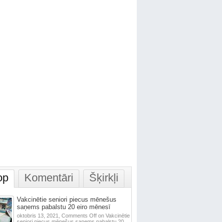
op
Komentāri
Šķirkļi
Vakcinētie seniori piecus mēnešus
saņems pabalstu 20 eiro mēnesī
oktobris 13, 2021,
Comments Off
on Vakcinētie
seniori piecus mēnešus saņems pabalstu 20