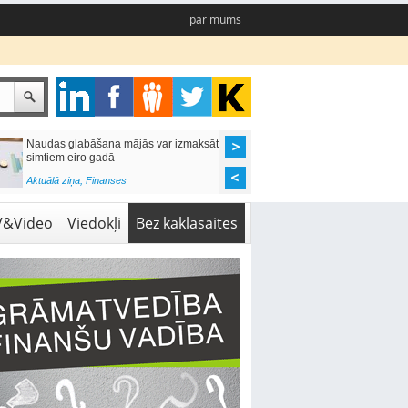
par mums
Naudas glabāšana mājās var izmaksāt
Katrs desmitais mājok
simtiem eiro gadā
pieteikums tiek noraid
kredītvēstures dēļ
Aktuālā ziņa
,
Finanses
Aktuālā ziņa
,
Finanses
V&Video
Viedokļi
Bez kaklasaites