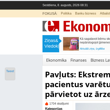
Sestdiena, 8. augusts, 2026 08:31
FOKUSĀ:
Politika
Banku bizness
Atbals
>
Labklājības ministrija rosina reformēt
Kā sagatavot bērnu sko
Ziņas&
un būtiski uzlabot vecāku pabalstu
nepārslogojot ģimene
Viedokļi
<
Aktuālā ziņa
,
Ekonomika
Aktuālā ziņa
,
Izglītība
Ekonomika
Finanses
Bizness Lat
Pavļuts: Ekstre
Tweet
pacientus varēt
pārvietot uz ār
1704 skatījumi
Kategorijas