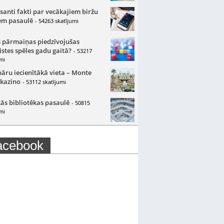
santi fakti par vecākajiem biržu
m pasaulē
- 54263 skatījumi
 pārmaiņas piedzīvojušas
istes spēles gadu gaitā?
- 53217
mi
nāru iecienītākā vieta – Monte
 kazino
- 53112 skatījumi
ās bibliotēkas pasaulē
- 50815
mi
acebook