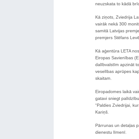
neuzskata to kādā brī
Kā ziņots, Zviedrija L
vairāk nekā 300 monit
samitā Latvijas premje
premjers Stēfans Lev
Kā aģentūra LETA noska
Eiropas Savienības (ES
dalībvalstīm apzināt t
veselības aprūpes kapa
skaitam.
Eiropadomes laikā vair
gatavi sniegt palīdzīb
“Paldies Zviedrijai, ku
Kariņš.
Pārrunas un detaļas p
dienestu līmenī.