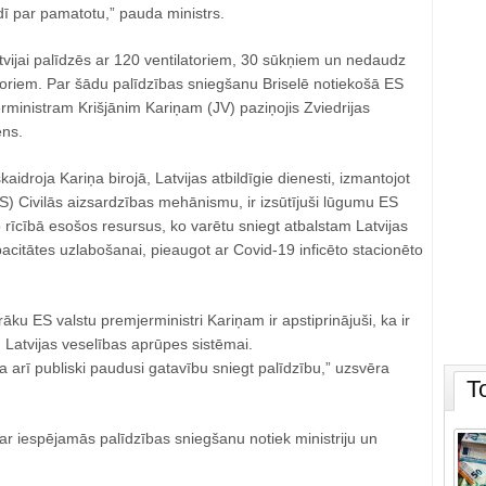
dī par pamatotu,” pauda ministrs.
atvijai palīdzēs ar 120 ventilatoriem, 30 sūkņiem un nedaudz
oriem. Par šādu palīdzības sniegšanu Briselē notiekošā ES
rministram Krišjānim Kariņam (JV) paziņojis Zviedrijas
ēns.
idroja Kariņa birojā, Latvijas atbildīgie dienesti, izmantojot
) Civilās aizsardzības mehānismu, ir izsūtījuši lūgumu ES
o rīcībā esošos resursus, ko varētu sniegt atbalstam Latvijas
citātes uzlabošanai, pieaugot ar Covid-19 inficēto stacionēto
āku ES valstu premjerministri Kariņam ir apstiprinājuši, ka ir
u Latvijas veselības aprūpes sistēmai.
ra arī publiski paudusi gatavību sniegt palīdzību,” uzsvēra
T
ar iespējamās palīdzības sniegšanu notiek ministriju un