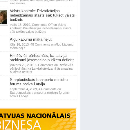
eiro mēnesī
Valsts kontrole: Privatizācijas
nebeidzamais stāsts sāk tukšot valsts
budžetu
maijs 16, 2019,
Comments Off
on Valsts
kontrole: Privatizācijas nebeidzamais stāsts
sāk tukšot valsts budžetu
Algu kāpumu makā nejūt
jūlijs 16, 2013,
48 Comments
on Algu kāpumu
makā nejūt
Rimšēvičs pārliecināts, ka Latvijai
steidzami jāsamazina budžeta deficīts
janvāris 25, 2011,
5 Comments
on Rimšēvičs
pārliecināts, ka Latvijai steidzami jāsamazina
budžeta deficīts
Starptautiskais transporta ministru
forums notiks Latvijā
septembris 4, 2009,
4 Comments
on
Starptautiskais transporta ministru forums
notiks Latvijā