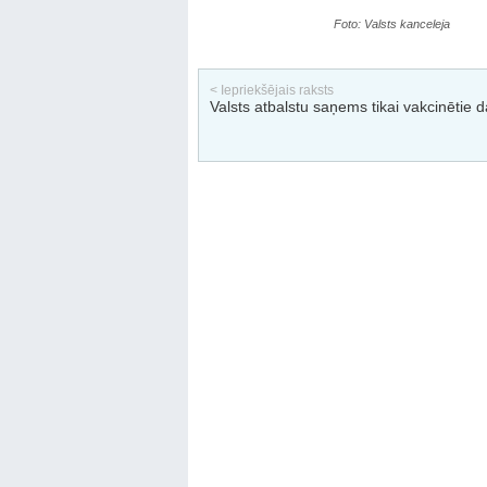
Foto: Valsts kanceleja
< Iepriekšējais raksts
Valsts atbalstu saņems tikai vakcinētie d