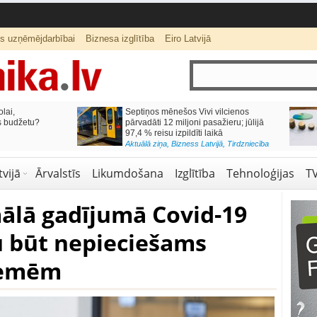
ts uzņēmējdarbībai
Biznesa izglītība
Eiro Latvijā
lai,
Septiņos mēnešos Vivi vilcienos
s budžetu?
pārvadāti 12 miljoni pasažieru; jūlijā
97,4 % reisu izpildīti laikā
Aktuālā ziņa
,
Bizness Latvijā
,
Tirdzniecība
vijā
Ārvalstīs
Likumdošana
Izglītība
Tehnoloģijas
T
mālā gadījumā Covid-19
u būt nepieciešams
zemēm