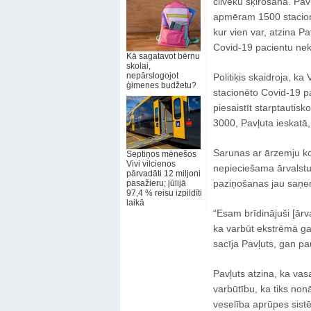
cilvēku šķirošana. Pavļu
apmēram 1500 stacionēt
kur vien var, atzina Pav
Covid-19 pacientu ne
Kā sagatavot bērnu
skolai,
nepārslogojot
Politiķis skaidroja, ka
ģimenes budžetu?
stacionēto Covid-19 pa
piesaistīt starptautisk
3000, Pavļuta ieskatā, 
Sarunas ar ārzemju kolē
Septiņos mēnešos
Vivi vilcienos
nepieciešama ārvalstu 
pārvadāti 12 miljoni
paziņošanas jau saņe
pasažieru; jūlijā
97,4 % reisu izpildīti
laikā
“Esam brīdinājuši [ārv
ka varbūt ekstrēmā gad
sacīja Pavļuts, gan pa
Pavļuts atzina, ka vas
varbūtību, ka tiks non
veselība aprūpes sist