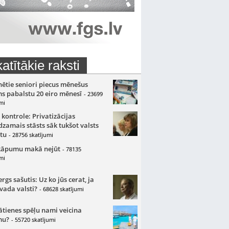
atītākie raksti
nētie seniori piecus mēnešus
s pabalstu 20 eiro mēnesī
- 23699
mi
 kontrole: Privatizācijas
zamais stāsts sāk tukšot valsts
tu
- 28756 skatījumi
kāpumu makā nejūt
- 78135
mi
gs sašutis: Uz ko jūs cerat, ja
 vada valsti?
- 68628 skatījumi
ātienes spēļu nami veicina
mu?
- 55720 skatījumi