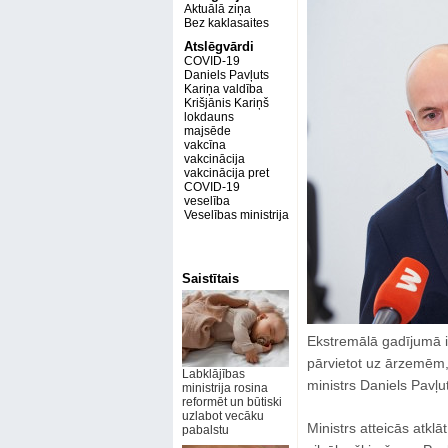
Aktuālā ziņa
Bez kaklasaites
Atslēgvārdi
COVID-19
Daniels Pavļuts
Kariņa valdība
Krišjānis Kariņš
lokdauns
majsēde
vakcīna
vakcinācija
vakcinācija pret
COVID-19
veselība
Veselības ministrija
Saistītais
Ekstremālā gadījumā i
pārvietot uz ārzemēm,
Labklājības
ministrs Daniels Pavļu
ministrija rosina
reformēt un būtiski
uzlabot vecāku
Ministrs atteicās atklā
pabalstu