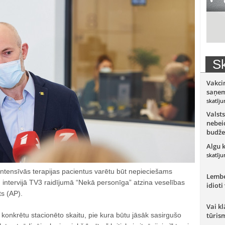
Sk
Vakci
saņem
skatīju
Valsts
nebeid
budže
Algu 
skatīju
ntensīvās terapijas pacientus varētu būt nepieciešams
Lember
 intervijā TV3 raidījumā “Nekā personīga” atzina veselības
idioti
ts (AP).
Vai kl
t konkrētu stacionēto skaitu, pie kura būtu jāsāk sasirgušo
tūris