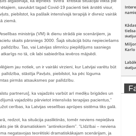
ts atgādināja, ka iepriekš “svītra” kritiskai situācijai vilkta pie
Intere
ajiem, savukārt tagad Covid-19 pacienti tiek ārstēti visur,
namie
ļuts, piebilstot, ka pašlaik intensīvajā terapijā ir divreiz vairāk
kā ziemā.
Kādas
tiešsa
 Veselības ministrija (VM) ik dienu strādā pie scenārijiem, ja
skatīju
cietu skaits pārsniegs 3000. Šajā situācijā būtu nepieciešams
Miljo
o palīdzību. Tas, vai Latvijas slimnīcu piepildījums sasniegs
Karlo
atkarīgs no tā, cik labi sabiedrība ievēros mājsēdi.
Labāk
ģiem jau notiek, un ir vairāki virzieni, kur Latvijai varētu būt
skatīju
palīdzība, stāstīja Pavļuts, piebilstot, ka pēc lūguma
mtas pirmās atsauksmes par palīdzību.
F
alstu partnerus], ka vajadzēs varbūt arī mediķu brigādes un
ījumā vajadzētu pārvietot intensīvās terapijas pacientus,”
užot cerības, ka Latvijas veselības aprūpes sistēma tiks galā.
arā, redzot, ka situācija pasliktinās, tomēr neviens nepieļāva
ākts pie tik dramatiskiem “antirekordiem”. “Līdzībai – neviena
ēma negatavojas teorētiski dramatiskākajam scenārijam, ja