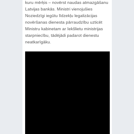
kuru mērķis – novērst naudas atmazgāšanu
Latvijas bankās. Ministri vienojušies
Noziedzīgi iegūtu līdzekļu legalizācijas
novēršanas dienesta pārraudzību uzticēt
Ministru kabinetam ar Iekšlietu ministrijas
starpniecību, tādējādi padarot dienestu
neatkarīgāku.