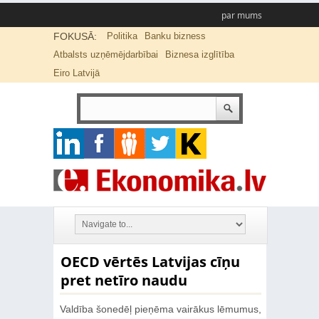
par mums
FOKUSĀ:
Politika
Banku bizness
Atbalsts uzņēmējdarbībai
Biznesa izglītība
Eiro Latvijā
OECD vērtēs Latvijas cīņu
pret netīro naudu
Valdība šonedēļ pieņēma vairākus lēmumus,