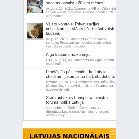
saņems pabalstu 20 eiro mēnesī
oktobris 13, 2021,
Comments Off
on Vakcinētie
seniori piecus mēnešus saņems pabalstu 20
eiro mēnesī
Valsts kontrole: Privatizācijas
nebeidzamais stāsts sāk tukšot valsts
budžetu
maijs 16, 2019,
Comments Off
on Valsts
kontrole: Privatizācijas nebeidzamais stāsts
sāk tukšot valsts budžetu
Algu kāpumu makā nejūt
jūlijs 16, 2013,
48 Comments
on Algu kāpumu
makā nejūt
Rimšēvičs pārliecināts, ka Latvijai
steidzami jāsamazina budžeta deficīts
janvāris 25, 2011,
5 Comments
on Rimšēvičs
pārliecināts, ka Latvijai steidzami jāsamazina
budžeta deficīts
Starptautiskais transporta ministru
forums notiks Latvijā
septembris 4, 2009,
4 Comments
on
Starptautiskais transporta ministru forums
notiks Latvijā