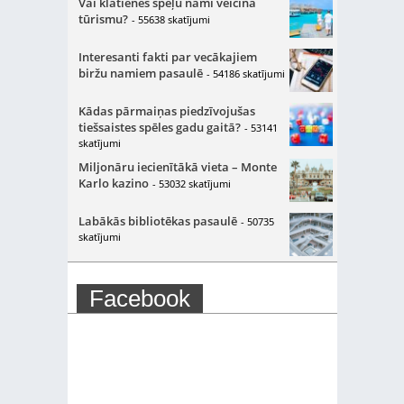
Vai klātienes spēļu nami veicina
tūrismu?
- 55638 skatījumi
Interesanti fakti par vecākajiem
biržu namiem pasaulē
- 54186 skatījumi
Kādas pārmaiņas piedzīvojušas
tiešsaistes spēles gadu gaitā?
- 53141
skatījumi
Miljonāru iecienītākā vieta – Monte
Karlo kazino
- 53032 skatījumi
Labākās bibliotēkas pasaulē
- 50735
skatījumi
Facebook