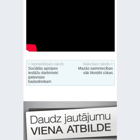
< Iepriekšējais raksts
Nākošais raksts >
Sociālās aprūpes
Mazās saimniecības
iestāžu darbinieki
sāk likvidēt cūkas
gatavojas
badastreikam