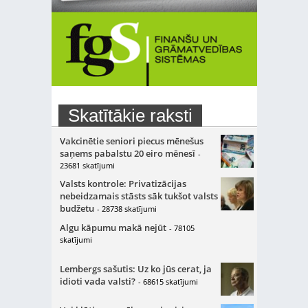
Skatītākie raksti
Vakcinētie seniori piecus mēnešus
saņems pabalstu 20 eiro mēnesī
-
23681 skatījumi
Valsts kontrole: Privatizācijas
nebeidzamais stāsts sāk tukšot valsts
budžetu
- 28738 skatījumi
Algu kāpumu makā nejūt
- 78105
skatījumi
Lembergs sašutis: Uz ko jūs cerat, ja
idioti vada valsti?
- 68615 skatījumi