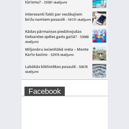
tūrismu?
- 55581 skatījumi
Interesanti fakti par vecākajiem
biržu namiem pasaulē
- 54131 skatījumi
Kādas pārmaiņas piedzīvojušas
tiešsaistes spēles gadu gaitā?
- 53088
skatījumi
Miljonāru iecienītākā vieta – Monte
Karlo kazino
- 52976 skatījumi
Labākās bibliotēkas pasaulē
- 50678
skatījumi
Facebook