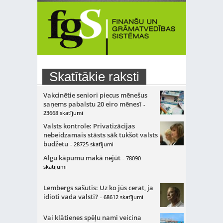
Skatītākie raksti
Vakcinētie seniori piecus mēnešus
saņems pabalstu 20 eiro mēnesī
-
23668 skatījumi
Valsts kontrole: Privatizācijas
nebeidzamais stāsts sāk tukšot valsts
budžetu
- 28725 skatījumi
Algu kāpumu makā nejūt
- 78090
skatījumi
Lembergs sašutis: Uz ko jūs cerat, ja
idioti vada valsti?
- 68612 skatījumi
Vai klātienes spēļu nami veicina