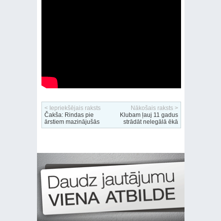
< Iepriekšējais raksts
Nākošais raksts >
Čakša: Rindas pie
Klubam ļauj 11 gadus
ārstiem mazinājušās
strādāt nelegālā ēkā