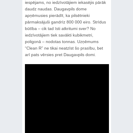
iespējams, no iedzīvotājiem iekasējis pārāk
daudz naudas. Daugavpils dome
apņēmusies pierādīt, ka pilsētnieki
pārmaksājuši gandrīz 800 000 eiro. Strīdus
būtība – cik tad īsti atkritumi sver? No
iedzīvotājiem tiek savākti kubikmetri,
poligonā – nodotas tonnas. Uzņēmums
“Clean R” ne tikai neatzīst šo prasību, bet
arī pats vērsies pret Daugavpils domi.