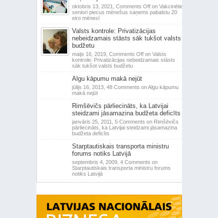
oktobris 13, 2021,
Comments Off
on Vakcinētie
seniori piecus mēnešus saņems pabalstu 20
eiro mēnesī
Valsts kontrole: Privatizācijas
nebeidzamais stāsts sāk tukšot valsts
budžetu
maijs 16, 2019,
Comments Off
on Valsts
kontrole: Privatizācijas nebeidzamais stāsts
sāk tukšot valsts budžetu
Algu kāpumu makā nejūt
jūlijs 16, 2013,
48 Comments
on Algu kāpumu
makā nejūt
Rimšēvičs pārliecināts, ka Latvijai
steidzami jāsamazina budžeta deficīts
janvāris 25, 2011,
5 Comments
on Rimšēvičs
pārliecināts, ka Latvijai steidzami jāsamazina
budžeta deficīts
Starptautiskais transporta ministru
forums notiks Latvijā
septembris 4, 2009,
4 Comments
on
Starptautiskais transporta ministru forums
notiks Latvijā