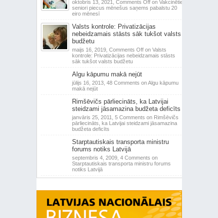
oktobris 13, 2021,
Comments Off
on Vakcinētie
seniori piecus mēnešus saņems pabalstu 20
eiro mēnesī
Valsts kontrole: Privatizācijas
nebeidzamais stāsts sāk tukšot valsts
budžetu
maijs 16, 2019,
Comments Off
on Valsts
kontrole: Privatizācijas nebeidzamais stāsts
sāk tukšot valsts budžetu
Algu kāpumu makā nejūt
jūlijs 16, 2013,
48 Comments
on Algu kāpumu
makā nejūt
Rimšēvičs pārliecināts, ka Latvijai
steidzami jāsamazina budžeta deficīts
janvāris 25, 2011,
5 Comments
on Rimšēvičs
pārliecināts, ka Latvijai steidzami jāsamazina
budžeta deficīts
Starptautiskais transporta ministru
forums notiks Latvijā
septembris 4, 2009,
4 Comments
on
Starptautiskais transporta ministru forums
notiks Latvijā