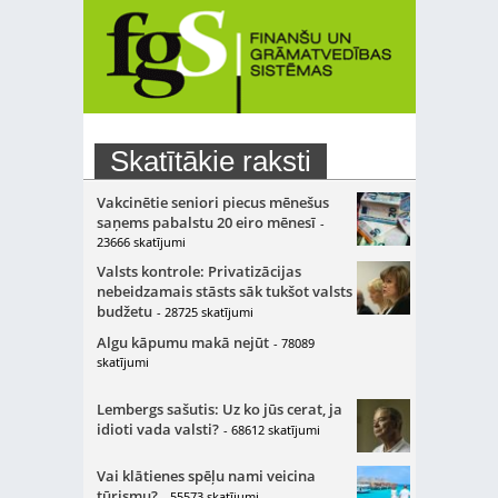
Skatītākie raksti
Vakcinētie seniori piecus mēnešus
saņems pabalstu 20 eiro mēnesī
-
23666 skatījumi
Valsts kontrole: Privatizācijas
nebeidzamais stāsts sāk tukšot valsts
budžetu
- 28725 skatījumi
Algu kāpumu makā nejūt
- 78089
skatījumi
Lembergs sašutis: Uz ko jūs cerat, ja
idioti vada valsti?
- 68612 skatījumi
Vai klātienes spēļu nami veicina
tūrismu?
- 55573 skatījumi