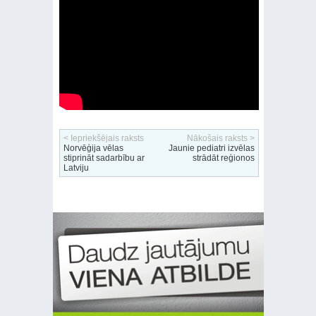
< Iepriekšējais raksts
Nākošais raksts >
Norvēģija vēlas
Jaunie pediatri izvēlas
stiprināt sadarbību ar
strādāt reģionos
Latviju