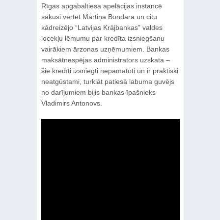
Rīgas apgabaltiesa apelācijas instancē
sākusi vērtēt Mārtiņa Bondara un citu
kādreizējo “Latvijas Krājbankas” valdes
locekļu lēmumu par kredīta izsniegšanu
vairākiem ārzonas uzņēmumiem. Bankas
maksātnespējas administrators uzskata –
šie kredīti izsniegti nepamatoti un ir praktiski
neatgūstami, turklāt patiesā labuma guvējs
no darījumiem bijis bankas īpašnieks
Vladimirs Antonovs.