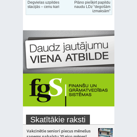
Degvielas uzpildes
Plāno piešķirt papildu
stacijās – cenu kari
naudu LDz “degošām
izmaksām”
Skatītākie raksti
Vakcinētie seniori piecus mēnešus
saņems pabalstu 20 eiro mēnesī
-