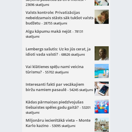
23696 skatījumi
Valsts kontrole: Privatizācijas
nebeidzamais stāsts sāk tukšot valsts
budžetu
- 28755 skatījumi
Algu kāpumu makā nejūt
- 78131
skatījumi
Lembergs sašutis: Uz ko jūs cerat, ja
idioti vada valsti?
- 68626 skatījumi
Vai klātienes spēļu nami veicina
tūrismu?
- 55702 skatījumi
Interesanti fakti par vecākajiem
biržu namiem pasaulē
- 54245 skatījumi
Kādas pārmaiņas piedzīvojušas
tiešsaistes spēles gadu gaitā?
- 53201
skatījumi
Miljonāru iecienītākā vieta – Monte
Karlo kazino
- 53095 skatījumi