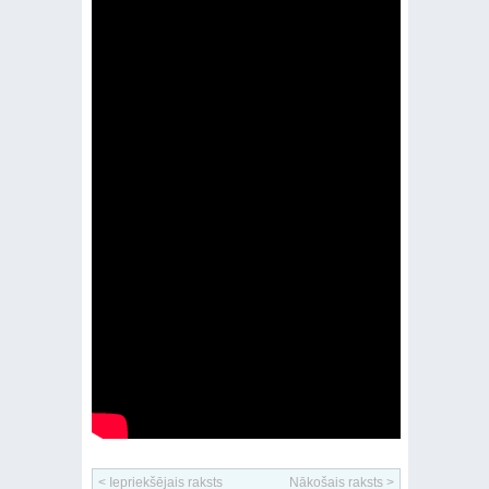
< Iepriekšējais raksts
Nākošais raksts >