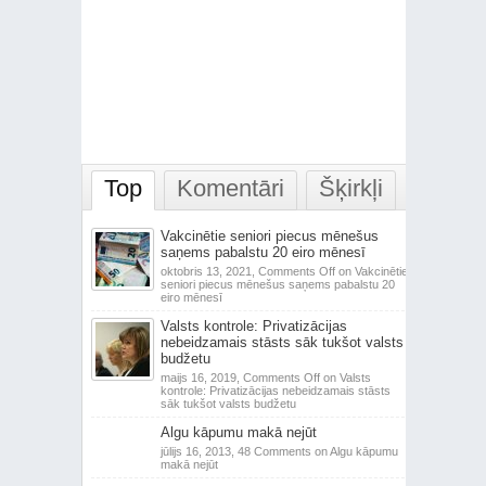
Top
Komentāri
Šķirkļi
Vakcinētie seniori piecus mēnešus
saņems pabalstu 20 eiro mēnesī
oktobris 13, 2021,
Comments Off
on Vakcinētie
seniori piecus mēnešus saņems pabalstu 20
eiro mēnesī
Valsts kontrole: Privatizācijas
nebeidzamais stāsts sāk tukšot valsts
budžetu
maijs 16, 2019,
Comments Off
on Valsts
kontrole: Privatizācijas nebeidzamais stāsts
sāk tukšot valsts budžetu
Algu kāpumu makā nejūt
jūlijs 16, 2013,
48 Comments
on Algu kāpumu
makā nejūt