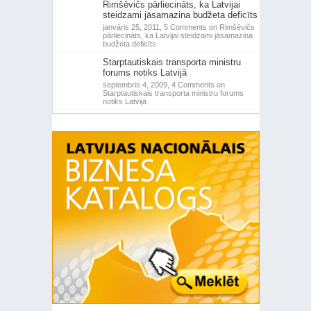
Rimšēvičs pārliecināts, ka Latvijai
steidzami jāsamazina budžeta deficīts
janvāris 25, 2011,
5 Comments
on Rimšēvičs
pārliecināts, ka Latvijai steidzami jāsamazina
budžeta deficīts
Starptautiskais transporta ministru
forums notiks Latvijā
septembris 4, 2009,
4 Comments
on
Starptautiskais transporta ministru forums
notiks Latvijā