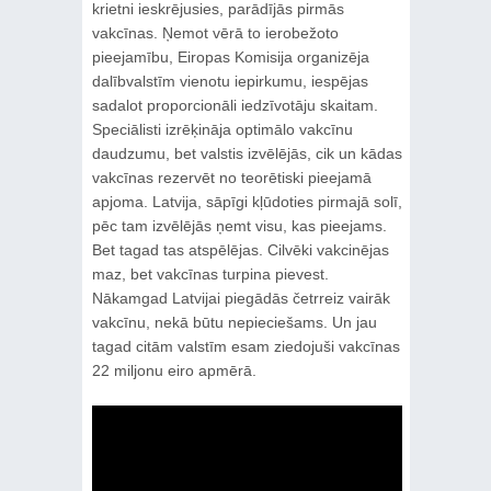
krietni ieskrējusies, parādījās pirmās
vakcīnas. Ņemot vērā to ierobežoto
pieejamību, Eiropas Komisija organizēja
dalībvalstīm vienotu iepirkumu, iespējas
sadalot proporcionāli iedzīvotāju skaitam.
Speciālisti izrēķināja optimālo vakcīnu
daudzumu, bet valstis izvēlējās, cik un kādas
vakcīnas rezervēt no teorētiski pieejamā
apjoma. Latvija, sāpīgi kļūdoties pirmajā solī,
pēc tam izvēlējās ņemt visu, kas pieejams.
Bet tagad tas atspēlējas. Cilvēki vakcinējas
maz, bet vakcīnas turpina pievest.
Nākamgad Latvijai piegādās četrreiz vairāk
vakcīnu, nekā būtu nepieciešams. Un jau
tagad citām valstīm esam ziedojuši vakcīnas
22 miljonu eiro apmērā.