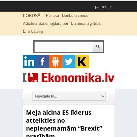
par mums
FOKUSĀ:
Politika
Banku bizness
Atbalsts uzņēmējdarbībai
Biznesa izglītība
Eiro Latvijā
Meja aicina ES līderus
atteikties no
nepieņemamām “Brexit”
prasībām