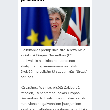
Lielbritānijas premjerministre Terēza Meja
aicinājusi Eiropas Savienības (ES)
dalībvalstis atteikties no, Londonas
skatījumā, nepieņemamām un valsti
šķeļošām prasībām tā saucamajās “Brexit”
sarunās.
Kā zināms, Austrijas pilsētā Zalcburgā
trešdien, 19.septembrī, sākās Eiropas
Savienības dalībvalstu neformālais samits,
kurā viens no galvenajiem jautājumiem
saistīts ar Lielbritānijas izstāšanos no bloka.