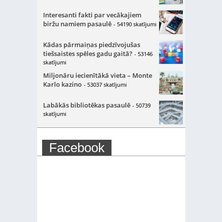
Interesanti fakti par vecākajiem
biržu namiem pasaulē
- 54190 skatījumi
Kādas pārmaiņas piedzīvojušas
tiešsaistes spēles gadu gaitā?
- 53146
skatījumi
Miljonāru iecienītākā vieta – Monte
Karlo kazino
- 53037 skatījumi
Labākās bibliotēkas pasaulē
- 50739
skatījumi
Facebook