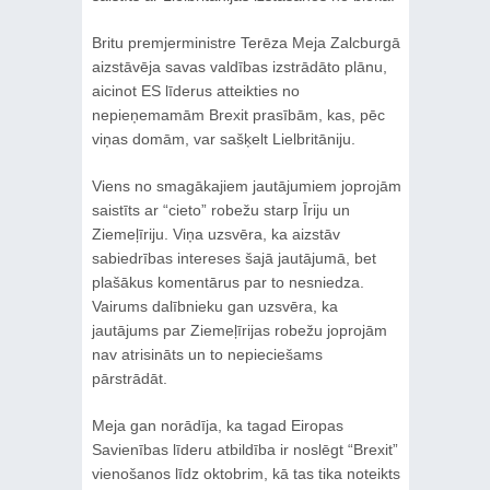
Britu premjerministre Terēza Meja Zalcburgā
aizstāvēja savas valdības izstrādāto plānu,
aicinot ES līderus atteikties no
nepieņemamām Brexit prasībām, kas, pēc
viņas domām, var sašķelt Lielbritāniju.
Viens no smagākajiem jautājumiem joprojām
saistīts ar “cieto” robežu starp Īriju un
Ziemeļīriju. Viņa uzsvēra, ka aizstāv
sabiedrības intereses šajā jautājumā, bet
plašākus komentārus par to nesniedza.
Vairums dalībnieku gan uzsvēra, ka
jautājums par Ziemeļīrijas robežu joprojām
nav atrisināts un to nepieciešams
pārstrādāt.
Meja gan norādīja, ka tagad Eiropas
Savienības līderu atbildība ir noslēgt “Brexit”
vienošanos līdz oktobrim, kā tas tika noteikts