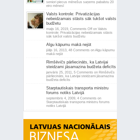
seniori piecus mēnešus saņems pabalstu 20
eiro mēnesī
Valsts kontrole: Privatizācijas
nebeidzamais stāsts sāk tukšot valsts
budžetu
maijs 16, 2019,
Comments Off
on Valsts
kontrole: Privatizācijas nebeidzamais stāsts
sāk tukšot valsts budžetu
Algu kāpumu makā nejūt
jūlijs 16, 2013,
48 Comments
on Algu kāpumu
makā nejūt
Rimšēvičs pārliecināts, ka Latvijai
steidzami jāsamazina budžeta deficīts
janvāris 25, 2011,
5 Comments
on Rimšēvičs
pārliecināts, ka Latvijai steidzami jāsamazina
budžeta deficīts
Starptautiskais transporta ministru
forums notiks Latvijā
septembris 4, 2009,
4 Comments
on
Starptautiskais transporta ministru forums
notiks Latvijā