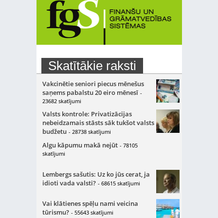
Skatītākie raksti
Vakcinētie seniori piecus mēnešus
saņems pabalstu 20 eiro mēnesī
-
23682 skatījumi
Valsts kontrole: Privatizācijas
nebeidzamais stāsts sāk tukšot valsts
budžetu
- 28738 skatījumi
Algu kāpumu makā nejūt
- 78105
skatījumi
Lembergs sašutis: Uz ko jūs cerat, ja
idioti vada valsti?
- 68615 skatījumi
Vai klātienes spēļu nami veicina
tūrismu?
- 55643 skatījumi