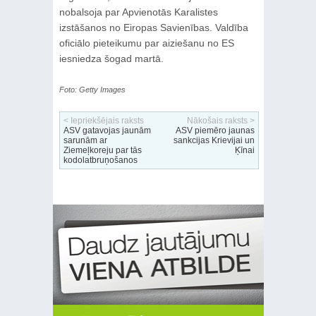
nobalsoja par Apvienotās Karalistes
izstāšanos no Eiropas Savienības. Valdība
oficiālo pieteikumu par aiziešanu no ES
iesniedza šogad martā.
Foto: Getty Images
< Iepriekšējais raksts
Nākošais raksts >
ASV gatavojas jaunām
ASV piemēro jaunas
sarunām ar
sankcijas Krievijai un
Ziemeļkoreju par tās
Ķīnai
kodolatbruņošanos