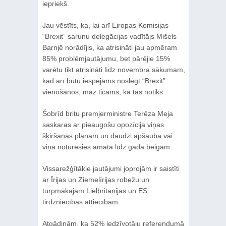
iepriekš.
Jau vēstīts, ka, lai arī Eiropas Komisijas
“Brexit” sarunu delegācijas vadītājs Mišels
Barnjē norādījis, ka atrisināti jau apmēram
85% problēmjautājumu, bet pārējie 15%
varētu tikt atrisināti līdz novembra sākumam,
kad arī būtu iespējams noslēgt “Brexit”
vienošanos, maz ticams, ka tas notiks.
Šobrīd britu premjerministre Terēza Meja
saskaras ar pieaugošu opozīcija viņas
šķiršanās plānam un daudzi apšauba vai
viņa noturēsies amatā līdz gada beigām.
Vissarežģītākie jautājumi joprojām ir saistīti
ar Īrijas un Ziemeļīrijas robežu un
turpmākajām Lielbritānijas un ES
tirdzniecības attiecībām.
Atgādinām, ka 52% iedzīvotāju referendumā