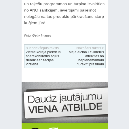
un raķešu programmas un turpina izvairīties
no ANO sankcijām, ievērojami palielinot
nelegālu naftas produktu pārkraušanu starp
kuģiem jūrā.
Foto: Getty Images
< Iepriekšējais raksts
Nākošais raksts >
Ziemeļkoreja piekritusi
Meja aicina ES līderus
spert konkrētus soļus
atteikties no
denuklearizācijas
nepieņemamām
virzienā
“Brexit” prasībām