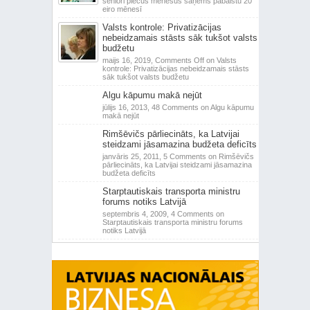
seniori piecus mēnešus saņems pabalstu 20
eiro mēnesī
Valsts kontrole: Privatizācijas
nebeidzamais stāsts sāk tukšot valsts
budžetu
maijs 16, 2019,
Comments Off
on Valsts
kontrole: Privatizācijas nebeidzamais stāsts
sāk tukšot valsts budžetu
Algu kāpumu makā nejūt
jūlijs 16, 2013,
48 Comments
on Algu kāpumu
makā nejūt
Rimšēvičs pārliecināts, ka Latvijai
steidzami jāsamazina budžeta deficīts
janvāris 25, 2011,
5 Comments
on Rimšēvičs
pārliecināts, ka Latvijai steidzami jāsamazina
budžeta deficīts
Starptautiskais transporta ministru
forums notiks Latvijā
septembris 4, 2009,
4 Comments
on
Starptautiskais transporta ministru forums
notiks Latvijā