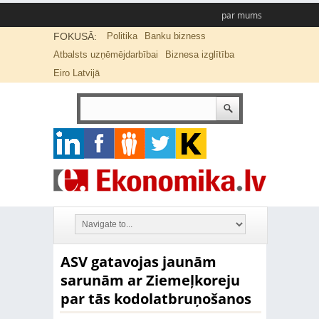
par mums
FOKUSĀ:
Politika
Banku bizness
Atbalsts uzņēmējdarbībai
Biznesa izglītība
Eiro Latvijā
ASV gatavojas jaunām
sarunām ar Ziemeļkoreju
par tās kodolatbruņošanos