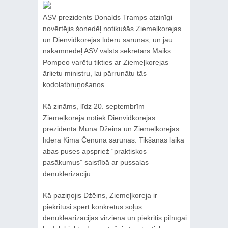
ASV prezidents Donalds Tramps atzinīgi
novērtējis šonedēļ notikušās Ziemeļkorejas
un Dienvidkorejas līderu sarunas, un jau
nākamnedēļ ASV valsts sekretārs Maiks
Pompeo varētu tikties ar Ziemeļkorejas
ārlietu ministru, lai pārrunātu tās
kodolatbruņošanos.
Kā zināms, līdz 20. septembrīm
Ziemeļkorejā notiek Dienvidkorejas
prezidenta Muna Džēina un Ziemeļkorejas
līdera Kima Čenuna sarunas. Tikšanās laikā
abas puses apspriež “praktiskos
pasākumus” saistībā ar pussalas
denuklerizāciju.
Kā paziņojis Džēins, Ziemeļkoreja ir
piekritusi spert konkrētus soļus
denuklearizācijas virzienā un piekritis pilnīgai