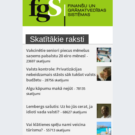
Skatītākie raksti
Vakcinētie seniori piecus mēnešus
saņems pabalstu 20 eiro mēnesī
-
23697 skatījumi
Valsts kontrole: Privatizācijas
nebeidzamais stāsts sāk tukšot valsts
budžetu
- 28756 skatījumi
Algu kāpumu makā nejūt
- 78135
skatījumi
Lembergs sašutis: Uz ko jūs cerat, ja
idioti vada valsti?
- 68627 skatījumi
Vai klātienes spēļu nami veicina
tūrismu?
- 55713 skatījumi