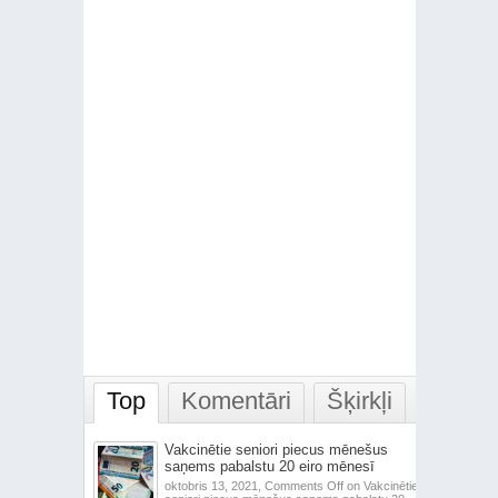
Top
Komentāri
Šķirkļi
Vakcinētie seniori piecus mēnešus
saņems pabalstu 20 eiro mēnesī
oktobris 13, 2021,
Comments Off
on Vakcinētie