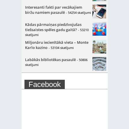
Interesanti fakti par vecākajiem
biržu namiem pasaulē
- 54254 skatījumi
Kādas pārmaiņas piedzīvojušas
tiešsaistes spēles gadu gaitā?
- 53210
skatījumi
Miljonāru iecienītākā vieta – Monte
Karlo kazino
- 53104 skatījumi
Labākās bibliotēkas pasaulē
- 50806
skatījumi
Facebook