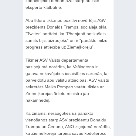
kodolobjektu demontāžai starptautisko
ekspertu klātbūtnē.
Abu līderu tikšanos pozitīvi novērtējis ASV
prezidents Donalds Tramps, sociālajā tīklā
“Twitter” norādot, ka “Phenjanā notikušais
samits bijis aizraujošs” un ir “panākts milzu
progress attiecībā uz Ziemeļkoreju”.
Tikmēr ASV Valsts departamenta
paziņojumā norādīts, ka Vašingtona ir
gatava nekavējoties iesaistīties sarunās, lai
pārveidotu abu valstu attiecības. ASV valsts
sekretārs Maiks Pompeo varētu tikties ar
Ziemeļkorejas ārlietu ministru jau
nākamnedēļ.
Kā zināms, neraugoties uz panākto
vienošanos starp ASV prezidentu Donaldu
Trampu un Čenunu, ANO ziņojumā norādīts,
ka Ziemeļkoreja turpina savas kodolieroču