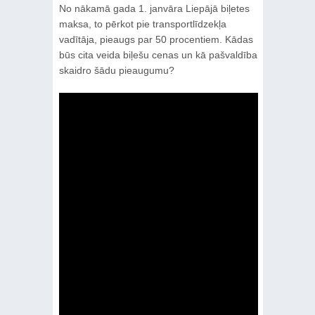
No nākamā gada 1. janvāra Liepājā biļetes
maksa, to pērkot pie transportlīdzekļa
vadītāja, pieaugs par 50 procentiem. Kādas
būs cita veida biļešu cenas un kā pašvaldība
skaidro šādu pieaugumu?