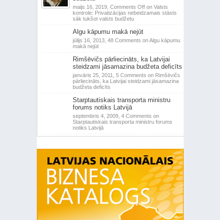
maijs 16, 2019,
Comments Off
on Valsts
kontrole: Privatizācijas nebeidzamais stāsts
sāk tukšot valsts budžetu
Algu kāpumu makā nejūt
jūlijs 16, 2013,
48 Comments
on Algu kāpumu
makā nejūt
Rimšēvičs pārliecināts, ka Latvijai
steidzami jāsamazina budžeta deficīts
janvāris 25, 2011,
5 Comments
on Rimšēvičs
pārliecināts, ka Latvijai steidzami jāsamazina
budžeta deficīts
Starptautiskais transporta ministru
forums notiks Latvijā
septembris 4, 2009,
4 Comments
on
Starptautiskais transporta ministru forums
notiks Latvijā