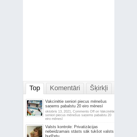
Top
Komentāri
Šķirkļi
Vakcinētie seniori piecus mēnešus
saņems pabalstu 20 eiro mēnesī
oktobris 13, 2021,
Comments Off
on Vakcinētie
seniori piecus mēnešus saņems pabalstu 20
eiro mēnesī
Valsts kontrole: Privatizācijas
nebeidzamais stāsts sāk tukšot valsts
budžetu