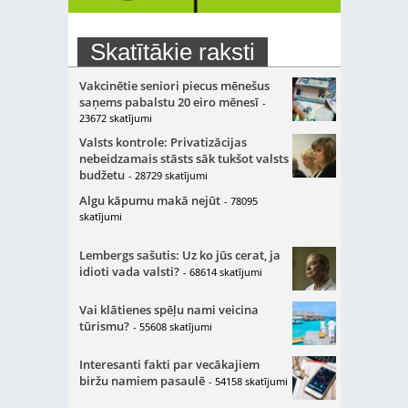
Skatītākie raksti
Vakcinētie seniori piecus mēnešus
saņems pabalstu 20 eiro mēnesī
-
23672 skatījumi
Valsts kontrole: Privatizācijas
nebeidzamais stāsts sāk tukšot valsts
budžetu
- 28729 skatījumi
Algu kāpumu makā nejūt
- 78095
skatījumi
Lembergs sašutis: Uz ko jūs cerat, ja
idioti vada valsti?
- 68614 skatījumi
Vai klātienes spēļu nami veicina
tūrismu?
- 55608 skatījumi
Interesanti fakti par vecākajiem
biržu namiem pasaulē
- 54158 skatījumi