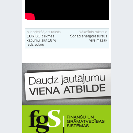
< Iepriekšējais raksts
Nākošais raksts >
EURIBOR likmes
Šogad energoresursus
kāpumu izjūt 18 %
tērē mazāk
iedzīvotāju