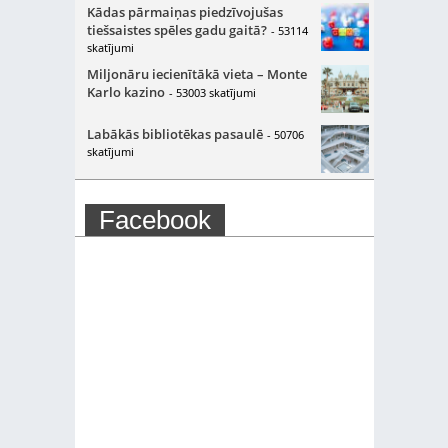
Kādas pārmaiņas piedzīvojušas
tiešsaistes spēles gadu gaitā?
- 53114
skatījumi
Miljonāru iecienītākā vieta – Monte
Karlo kazino
- 53003 skatījumi
Labākās bibliotēkas pasaulē
- 50706
skatījumi
Facebook