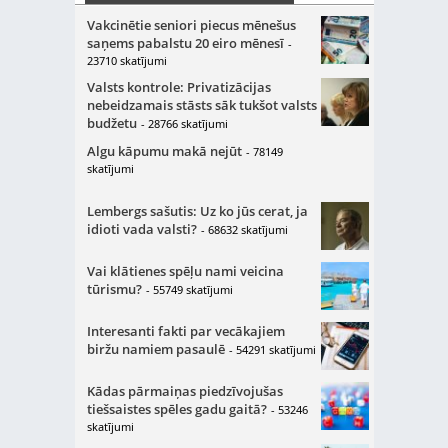
Vakcinētie seniori piecus mēnešus
saņems pabalstu 20 eiro mēnesī
-
23710 skatījumi
Valsts kontrole: Privatizācijas
nebeidzamais stāsts sāk tukšot valsts
budžetu
- 28766 skatījumi
Algu kāpumu makā nejūt
- 78149
skatījumi
Lembergs sašutis: Uz ko jūs cerat, ja
idioti vada valsti?
- 68632 skatījumi
Vai klātienes spēļu nami veicina
tūrismu?
- 55749 skatījumi
Interesanti fakti par vecākajiem
biržu namiem pasaulē
- 54291 skatījumi
Kādas pārmaiņas piedzīvojušas
tiešsaistes spēles gadu gaitā?
- 53246
skatījumi