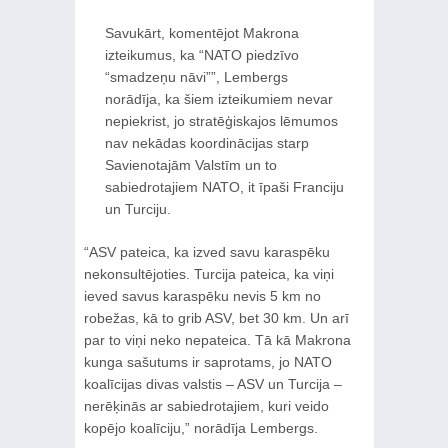
Savukārt, komentējot Makrona
izteikumus, ka “NATO piedzīvo
“smadzeņu nāvi””, Lembergs
norādīja, ka šiem izteikumiem nevar
nepiekrist, jo stratēģiskajos lēmumos
nav nekādas koordinācijas starp
Savienotajām Valstīm un to
sabiedrotajiem NATO, it īpaši Franciju
un Turciju.
“ASV pateica, ka izved savu karaspēku
nekonsultējoties. Turcija pateica, ka viņi
ieved savus karaspēku nevis 5 km no
robežas, kā to grib ASV, bet 30 km. Un arī
par to viņi neko nepateica. Tā kā Makrona
kunga sašutums ir saprotams, jo NATO
koalīcijas divas valstis – ASV un Turcija –
nerēķinās ar sabiedrotajiem, kuri veido
kopējo koalīciju,” norādīja Lembergs.