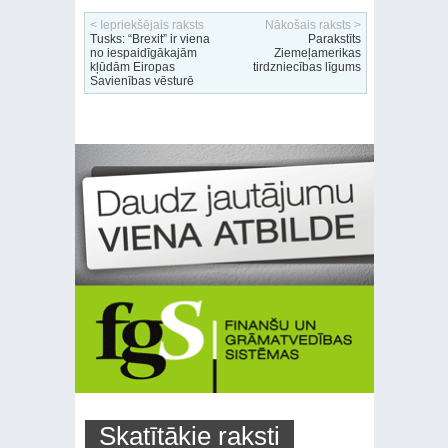
< Iepriekšējais raksts
Nākošais raksts >
Tusks: “Brexit” ir viena
Parakstīts
no iespaidīgākajām
Ziemeļamerikas
kļūdām Eiropas
tirdzniecības līgums
Savienības vēsturē
Skatītākie raksti