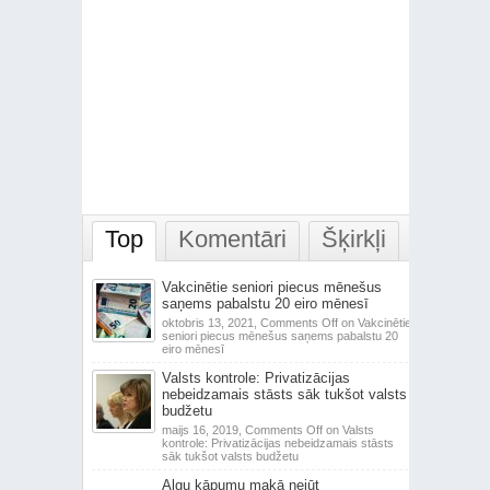
Top
Komentāri
Šķirkļi
Vakcinētie seniori piecus mēnešus
saņems pabalstu 20 eiro mēnesī
oktobris 13, 2021,
Comments Off
on Vakcinētie
seniori piecus mēnešus saņems pabalstu 20
eiro mēnesī
Valsts kontrole: Privatizācijas
nebeidzamais stāsts sāk tukšot valsts
budžetu
maijs 16, 2019,
Comments Off
on Valsts
kontrole: Privatizācijas nebeidzamais stāsts
sāk tukšot valsts budžetu
Algu kāpumu makā nejūt