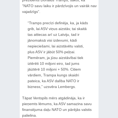
prezidents Donalds Tramps, sakot, ka
“NATO savu laiku ir pārdzīvojis un vairāk nav
vajadzīgs”.
“Tramps precīzi definēja, ka, ja kāds
grib, lai ASV viņus aizstāv, tai skaitā
tas attiecas arī uz Latviju, tad ir
jānomaksā visi izdevumi, kādi
nepieciešami, lai aizstāvētu valsti,
plus ASV ir jābūt 50% peļņai.
Piemēram, ja jūsu aizstāvībai tiek
iztērēti 10 miljoni eiro, tad jums
jāiztērē 10 miljoni + 50%. Citiem
vārdiem, Trampa kungs skaidri
pateica, ka ASV dalība NATO ir
bizness,” uzsvēra Lembergs.
Tāpat Ventspils mērs atgādināja, ka ir
pieņemts lēmums, ka ASV samazina savu
finansējuma daļu NATO un pārējās valstis
palielina.