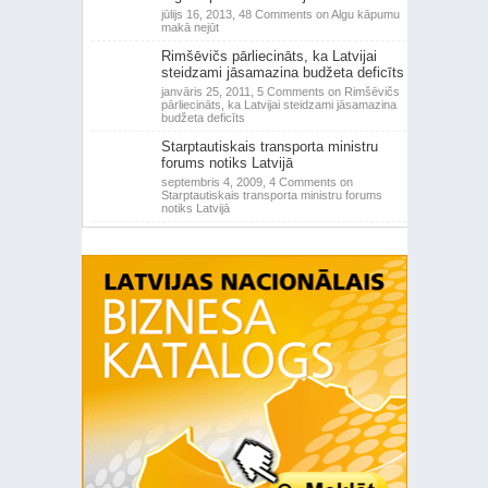
jūlijs 16, 2013,
48 Comments
on Algu kāpumu
makā nejūt
Rimšēvičs pārliecināts, ka Latvijai
steidzami jāsamazina budžeta deficīts
janvāris 25, 2011,
5 Comments
on Rimšēvičs
pārliecināts, ka Latvijai steidzami jāsamazina
budžeta deficīts
Starptautiskais transporta ministru
forums notiks Latvijā
septembris 4, 2009,
4 Comments
on
Starptautiskais transporta ministru forums
notiks Latvijā