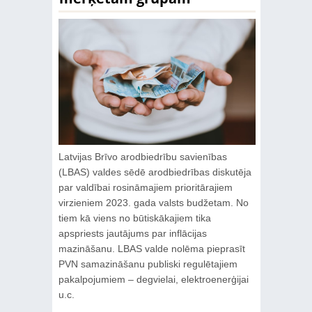
Latvijas Brīvo arodbiedrību savienības
(LBAS) valdes sēdē arodbiedrības diskutēja
par valdībai rosināmajiem prioritārajiem
virzieniem 2023. gada valsts budžetam. No
tiem kā viens no būtiskākajiem tika
apspriests jautājums par inflācijas
mazināšanu. LBAS valde nolēma pieprasīt
PVN samazināšanu publiski regulētajiem
pakalpojumiem – degvielai, elektroenerģijai
u.c.