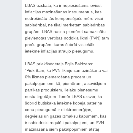
LBAS uzskata, ka ir nepieciešams ieviest
inflācijas mazināšanas instrumentus, kas
nodrošinātu tās kompensējošu mēru visai
sabiedrībai, ne tikai mērķētām sabiedrības
grupām. LBAS rosina piemērot samazinātu
pievienotās vērtības nodokļa likmi (PVN) tām
preču grupām, kuras šobrīd vistiešāk
ietekmē inflācijas straujo pieaugumu.
LBAS priekšsēdētājs Egils Baldzēns:
“Piekrītam, ka PVN likmju samazināšana vai
0% likmes piemērošana precēm un
pakalpojumiem, kā, piemēram, atsevišķiem
pārtikas produktiem, lielāku pienesumu
nestu tirgotājiem. Tomēr LBAS uzsver, ka
šobrīd būtiskākā ietekme kopējā patēriņa
cenu pieaugumā ir elektroenerģijas,
degvielas un gāzes izmaksu kāpumam, kas
ir sabiedriski regulēti pakalpojumi, un PVN
mazināšana šiem pakalpojumiem atstāj