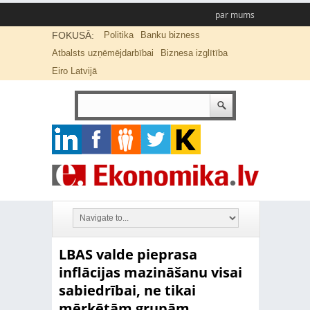
par mums
FOKUSĀ:
Politika
Banku bizness
Atbalsts uzņēmējdarbībai
Biznesa izglītība
Eiro Latvijā
LBAS valde pieprasa
inflācijas mazināšanu visai
sabiedrībai, ne tikai
mērķētām grupām