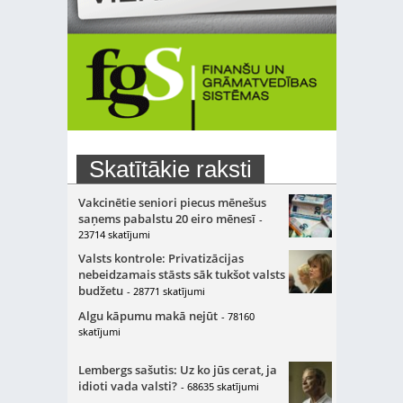
Skatītākie raksti
Vakcinētie seniori piecus mēnešus
saņems pabalstu 20 eiro mēnesī
-
23714 skatījumi
Valsts kontrole: Privatizācijas
nebeidzamais stāsts sāk tukšot valsts
budžetu
- 28771 skatījumi
Algu kāpumu makā nejūt
- 78160
skatījumi
Lembergs sašutis: Uz ko jūs cerat, ja
idioti vada valsti?
- 68635 skatījumi