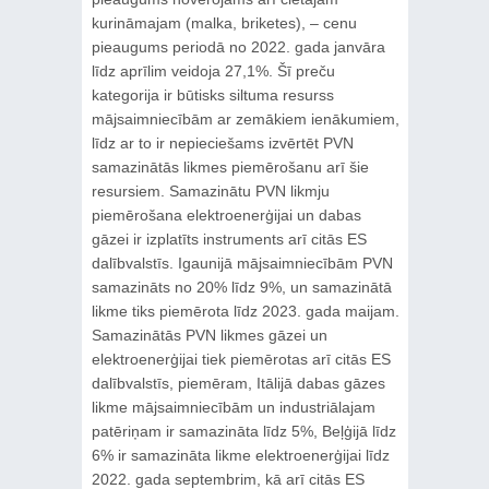
kurināmajam (malka, briketes), – cenu
pieaugums periodā no 2022. gada janvāra
līdz aprīlim veidoja 27,1%. Šī preču
kategorija ir būtisks siltuma resurss
mājsaimniecībām ar zemākiem ienākumiem,
līdz ar to ir nepieciešams izvērtēt PVN
samazinātās likmes piemērošanu arī šie
resursiem. Samazinātu PVN likmju
piemērošana elektroenerģijai un dabas
gāzei ir izplatīts instruments arī citās ES
dalībvalstīs. Igaunijā mājsaimniecībām PVN
samazināts no 20% līdz 9%, un samazinātā
likme tiks piemērota līdz 2023. gada maijam.
Samazinātās PVN likmes gāzei un
elektroenerģijai tiek piemērotas arī citās ES
dalībvalstīs, piemēram, Itālijā dabas gāzes
likme mājsaimniecībām un industriālajam
patēriņam ir samazināta līdz 5%, Beļģijā līdz
6% ir samazināta likme elektroenerģijai līdz
2022. gada septembrim, kā arī citās ES