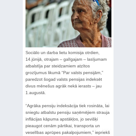
Sociālo un darba lietu komisija otrdien,
14.jūnijā, otrajam – galīgajam – lasījumam
atbalstīja par steidzamiem atzītos
grozījumus likumā “Par valsts pensijām,”
paredzot šogad valsts pensijas indeksēt
divus mēnešus agrāk nekā ierasts – jau
1.augustā.
“Agrāka pensiju indeksācija tiek rosināta, lai
sniegtu atbalstu pensiju saņēmējiem strauja
inflācijas kāpuma apstākļos, jo sevišķi
pieaugot cenām pārtikai, transporta un
veselības aprūpes pakalpojumiem,” iepriekš