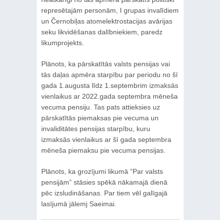
represētajām personām, I grupas invalīdiem
un Černobiļas atomelektrostacijas avārijas
seku likvidēšanas dalībniekiem, paredz
likumprojekts.
Plānots, ka pārskatītās valsts pensijas vai
tās daļas apmēra starpību par periodu no šī
gada 1.augusta līdz 1.septembrim izmaksās
vienlaikus ar 2022.gada septembra mēneša
vecuma pensiju. Tas pats attieksies uz
pārskatītās piemaksas pie vecuma un
invaliditātes pensijas starpību, kuru
izmaksās vienlaikus ar šī gada septembra
mēneša piemaksu pie vecuma pensijas.
Plānots, ka grozījumi likumā “Par valsts
pensijām” stāsies spēkā nākamajā dienā
pēc izsludināšanas. Par tiem vēl galīgajā
lasījumā jālemj Saeimai.