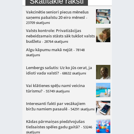
Skatītākie raksti
Vakcinētie seniori piecus mēnešus
saņems pabalstu 20 eiro mēnesī
-
23709 skatījumi
Valsts kontrole: Privatizācijas
nebeidzamais stāsts sāk tukšot valsts
budžetu
- 28764 skatījumi
Algu kāpumu makā nejūt
- 78148
skatījumi
Lembergs sašutis: Uz ko jūs cerat, ja
idioti vada valsti?
- 68632 skatījumi
Vai klātienes spēļu nami veicina
tūrismu?
- 55749 skatījumi
Interesanti fakti par vecākajiem
biržu namiem pasaulē
- 54291 skatījumi
Kādas pārmaiņas piedzīvojušas
tiešsaistes spēles gadu gaitā?
- 53246
skatījumi