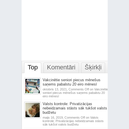
Top
Komentāri
Šķirkļi
Vakcinētie seniori piecus mēnešus
saņems pabalstu 20 eiro mēnesī
oktobris 13, 2021,
Comments Off
on Vakcinētie
seniori piecus mēnešus saņems pabalstu 20
eiro mēnesī
Valsts kontrole: Privatizācijas
nebeidzamais stāsts sāk tukšot valsts
budžetu
maijs 16, 2019,
Comments Off
on Valsts
kontrole: Privatizācijas nebeidzamais stāsts
sāk tukšot valsts budžetu