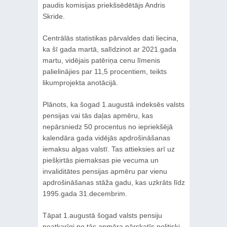
paudis komisijas priekšsēdētājs Andris
Skride.
Centrālās statistikas pārvaldes dati liecina,
ka šī gada martā, salīdzinot ar 2021.gada
martu, vidējais patēriņa cenu līmenis
palielinājies par 11,5 procentiem, teikts
likumprojekta anotācijā.
Plānots, ka šogad 1.augustā indeksēs valsts
pensijas vai tās daļas apmēru, kas
nepārsniedz 50 procentus no iepriekšējā
kalendāra gada vidējās apdrošināšanas
iemaksu algas valstī. Tas attieksies arī uz
piešķirtās piemaksas pie vecuma un
invaliditātes pensijas apmēru par vienu
apdrošināšanas stāža gadu, kas uzkrāts līdz
1995.gada 31.decembrim.
Tāpat 1.augustā šogad valsts pensiju
neatkarīgi no tās apmēra pārskatīs politiski