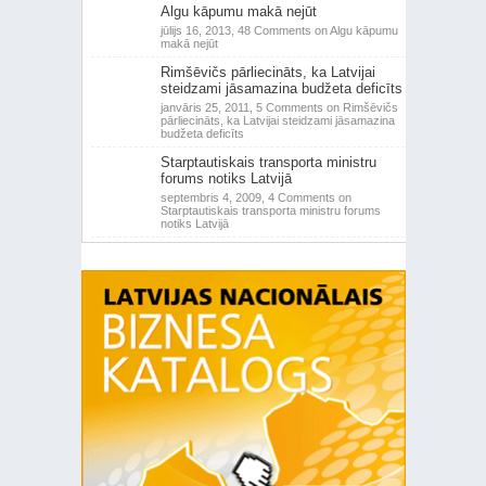
Algu kāpumu makā nejūt
jūlijs 16, 2013,
48 Comments
on Algu kāpumu
makā nejūt
Rimšēvičs pārliecināts, ka Latvijai
steidzami jāsamazina budžeta deficīts
janvāris 25, 2011,
5 Comments
on Rimšēvičs
pārliecināts, ka Latvijai steidzami jāsamazina
budžeta deficīts
Starptautiskais transporta ministru
forums notiks Latvijā
septembris 4, 2009,
4 Comments
on
Starptautiskais transporta ministru forums
notiks Latvijā