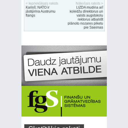
< Iepriekšējais raksts
Nākošais raksts >
Kariņš: NATO ir
LIZDA mudina arī
jāstiprina Austrumu
koledžu direktorus un
flangs
valsts augstskolu
rektorus atbalstīt
plānoto nozares piketu
pie Saeimas